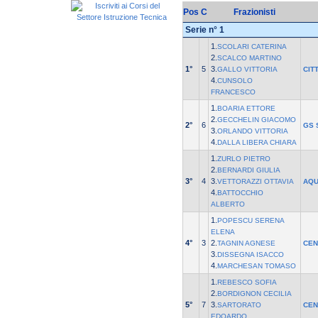
Pos
C
Frazionisti
Serie n° 1
1.
SCOLARI CATERINA
2.
SCALCO MARTINO
1°
5
3.
GALLO VITTORIA
CIT
4.
CUNSOLO
FRANCESCO
1.
BOARIA ETTORE
2.
GECCHELIN GIACOMO
2°
6
GS 
3.
ORLANDO VITTORIA
4.
DALLA LIBERA CHIARA
1.
ZURLO PIETRO
2.
BERNARDI GIULIA
3°
4
3.
VETTORAZZI OTTAVIA
AQU
4.
BATTOCCHIO
ALBERTO
1.
POPESCU SERENA
ELENA
4°
3
2.
TAGNIN AGNESE
CEN
3.
DISSEGNA ISACCO
4.
MARCHESAN TOMASO
1.
REBESCO SOFIA
2.
BORDIGNON CECILIA
5°
7
3.
SARTORATO
CEN
EDOARDO