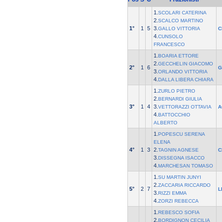
1.
SCOLARI CATERINA
2.
SCALCO MARTINO
1°
1
5
3.
GALLO VITTORIA
C
4.
CUNSOLO
FRANCESCO
1.
BOARIA ETTORE
2.
GECCHELIN GIACOMO
2°
1
6
G
3.
ORLANDO VITTORIA
4.
DALLA LIBERA CHIARA
1.
ZURLO PIETRO
2.
BERNARDI GIULIA
3°
1
4
3.
VETTORAZZI OTTAVIA
A
4.
BATTOCCHIO
ALBERTO
1.
POPESCU SERENA
ELENA
4°
1
3
2.
TAGNIN AGNESE
C
3.
DISSEGNA ISACCO
4.
MARCHESAN TOMASO
1.
SU MARTIN JUNYI
2.
ZACCARIA RICCARDO
5°
2
7
L
3.
RIZZI EMMA
4.
ZORZI REBECCA
1.
REBESCO SOFIA
2.
BORDIGNON CECILIA