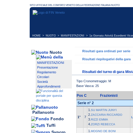
HOME
>
NUOTO
>
MANIFESTAZIONI
>
1a Giornata Attività Esordienti Vic
Risultati gara ordinati per serie
Nuoto
Risultati riepilogativi della gara
MANIFESTAZIONI
Presentazione
Risultati del turno di gara Mis
Regolamento
Circolari
Tipo Cronometraggio: M
Società
Base Vasca: 25
Approfondimenti
Pos
C
Frazionisti
Serie n° 2
1.
SU MARTIN JUNYI
Pallanuoto
2.
ZACCARIA RICCARDO
1°
7
Fondo
3.
RIZZI EMMA
4.
ZORZI REBECCA
Tuffi
1.
MOGNO DE BONI
Syncro