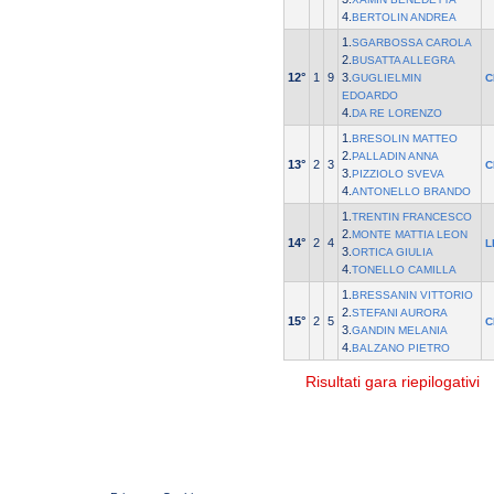
4.
BERTOLIN ANDREA
1.
SGARBOSSA CAROLA
2.
BUSATTA ALLEGRA
12°
1
9
3.
GUGLIELMIN
C
EDOARDO
4.
DA RE LORENZO
1.
BRESOLIN MATTEO
2.
PALLADIN ANNA
13°
2
3
C
3.
PIZZIOLO SVEVA
4.
ANTONELLO BRANDO
1.
TRENTIN FRANCESCO
2.
MONTE MATTIA LEON
14°
2
4
L
3.
ORTICA GIULIA
4.
TONELLO CAMILLA
1.
BRESSANIN VITTORIO
2.
STEFANI AURORA
15°
2
5
C
3.
GANDIN MELANIA
4.
BALZANO PIETRO
Risultati gara riepilogativi
© 2004 Copyright by FIN Veneto - P.Iva 01384031009