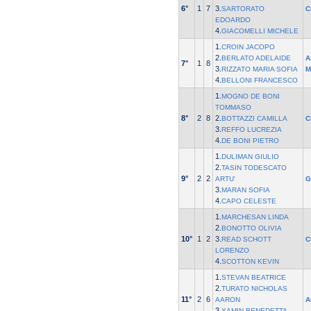
6°
1
7
3.
SARTORATO
C
EDOARDO
4.
GIACOMELLI MICHELE
1.
CROIN JACOPO
2.
BERLATO ADELAIDE
A
7°
1
8
3.
RIZZATO MARIA SOFIA
M
4.
BELLONI FRANCESCO
1.
MOGNO DE BONI
TOMMASO
8°
2
8
2.
BOTTAZZI CAMILLA
C
3.
REFFO LUCREZIA
4.
DE BONI PIETRO
1.
DULIMAN GIULIO
2.
TASIN TODESCATO
9°
2
2
ARTU'
G
3.
MARAN SOFIA
4.
CAPO CELESTE
1.
MARCHESAN LINDA
2.
BONOTTO OLIVIA
10°
1
2
3.
READ SCHOTT
C
LORENZO
4.
SCOTTON KEVIN
1.
STEVAN BEATRICE
2.
TURATO NICHOLAS
11°
2
6
AARON
A
3.
XAMIN BENEDETTA