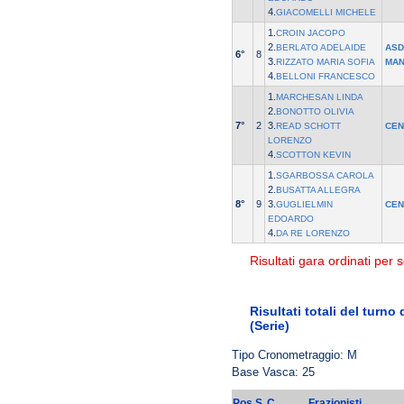
4.
GIACOMELLI MICHELE
1.
CROIN JACOPO
2.
BERLATO ADELAIDE
ASD
6°
8
3.
RIZZATO MARIA SOFIA
MAN
4.
BELLONI FRANCESCO
1.
MARCHESAN LINDA
2.
BONOTTO OLIVIA
7°
2
3.
READ SCHOTT
CEN
LORENZO
4.
SCOTTON KEVIN
1.
SGARBOSSA CAROLA
2.
BUSATTA ALLEGRA
8°
9
3.
GUGLIELMIN
CEN
EDOARDO
4.
DA RE LORENZO
Risultati gara ordinati per s
Risultati totali del turno
(Serie)
Tipo Cronometraggio: M
Base Vasca: 25
Pos
S
C
Frazionisti