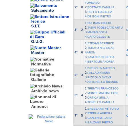
TOMMASO
2°
8
2.
BOTTAZZI CAMILLA
C
Salvamento
3.
REFFO LUCREZIA
4.
DE BONI PIETRO
1.
DULIMAN GIULIO
S.I.T.
2.
TASIN TODESCATO ARTU'
3°
2
3.
MARAN SOFIA
4.
CAPO CELESTE
G.U.G.
1.
STEVAN BEATRICE
2.
TURATO NICHOLAS
Master
4°
6
AARON
3.
XAMIN BENEDETTA
4.
BERTOLIN ANDREA
Normative
1.
BRESOLIN MATTEO
2.
PALLADIN ANNA
5°
3
3.
PIZZIOLO SVEVA
Gallerie
4.
ANTONELLO BRANDO
1.
TRENTIN FRANCESCO
Archivio news
2.
MONTE MATTIA LEON
6°
4
3.
ORTICA GIULIA
4.
TONELLO CAMILLA
Annunci
1.
BRESSANIN VITTORIO
2.
STEFANI AURORA
7°
5
C
3.
GANDIN MELANIA
4.
BALZANO PIETRO