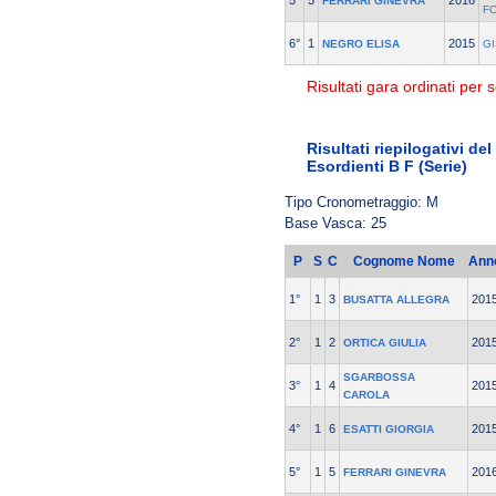
5°
5
2016
FERRARI GINEVRA
F
6°
1
2015
NEGRO ELISA
GI
Risultati gara ordinati per s
Risultati riepilogativi de
Esordienti B F (Serie)
Tipo Cronometraggio: M
Base Vasca: 25
P
S
C
Cognome Nome
Ann
1°
1
3
201
BUSATTA ALLEGRA
2°
1
2
201
ORTICA GIULIA
SGARBOSSA
3°
1
4
201
CAROLA
4°
1
6
201
ESATTI GIORGIA
5°
1
5
201
FERRARI GINEVRA