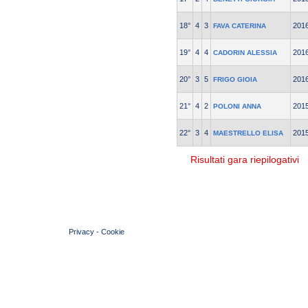
18°
4
3
201
FAVA CATERINA
19°
4
4
201
CADORIN ALESSIA
20°
3
5
201
FRIGO GIOIA
21°
4
2
201
POLONI ANNA
22°
3
4
201
MAESTRELLO ELISA
Risultati gara riepilogativi
© 2004 Copyright by FIN Veneto - P.Iva 01384031009
Privacy
-
Cookie