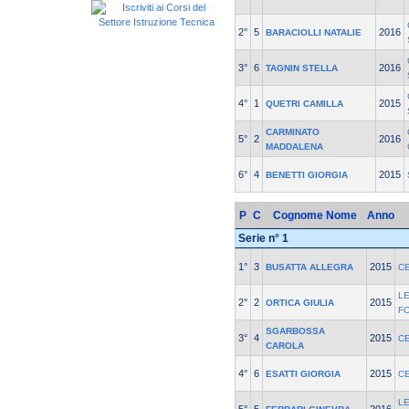
2°
5
2016
BARACIOLLI NATALIE
3°
6
2016
TAGNIN STELLA
4°
1
2015
QUETRI CAMILLA
CARMINATO
5°
2
2016
MADDALENA
6°
4
2015
BENETTI GIORGIA
P
C
Cognome Nome
Anno
Serie n° 1
1°
3
2015
BUSATTA ALLEGRA
C
L
2°
2
2015
ORTICA GIULIA
F
SGARBOSSA
3°
4
2015
C
CAROLA
4°
6
2015
ESATTI GIORGIA
C
L