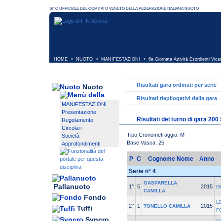
HOME
>
NUOTO
>
MANIFESTAZIONI
>
6a Giornata Attività Esordienti Vic
Risultati gara ordinati per serie
Nuoto
Risultati riepilogativi della gara
MANIFESTAZIONI
Presentazione
Risultati del turno di gara 200 
Regolamento
Circolari
Tipo Cronometraggio: M
Società
Base Vasca: 25
Approfondimenti
P
C
Cognome Nome
Anno
Serie n° 4
GASPARELLA
Pallanuoto
1°
5
2015
G
CAMILLA
Fondo
L
2°
1
2015
TONELLO CAMILLA
Tuffi
F
Syncro