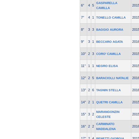
GASPARELLA
6°
4
5
201
CAMILLA
7°
4
1
201
TONELLO CAMILLA
8°
3
3
201
BAGGIO AURORA
9°
3
1
201
BECCARO AGATA
10°
2
3
201
CORO' CAMILLA
11°
1
1
201
NEGRO ELISA
12°
2
5
201
BARACIOLLI NATALIE
13°
2
6
201
TAGNIN STELLA
14°
2
1
201
QUETRI CAMILLA
MARANGONZIN
15°
3
2
201
CELESTE
CARMINATO
16°
2
2
201
MADDALENA
17°
2
4
201
BENETTI GIORGIA