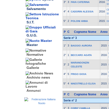
C
3°
3
2016
FAVA CATERINA
S
Salvamento
C
4°
4
2016
CADORIN ALESSIA
S
5°
2
2015
POLONI ANNA
G
S.I.T.
P
C
Cognome Nome
Anno
G.U.G.
Serie n° 3
Master
1°
3
2015
BAGGIO AURORA
Normative
2°
1
2016
BECCARO AGATA
MARANGONZIN
3°
2
2015
CELESTE
Gallerie
4°
5
2016
FRIGO GIOIA
Archivio news
5°
4
2015
MAESTRELLO ELISA
Annunci
P
C
Cognome Nome
Anno
Serie n° 2
1°
3
2015
CORO' CAMILLA