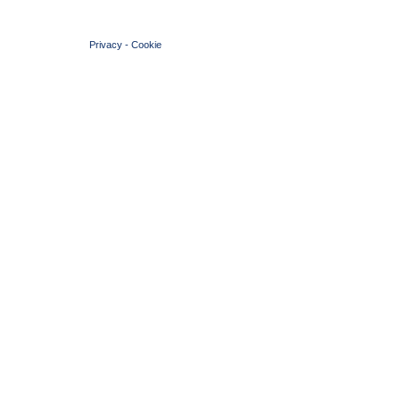
© 2004 Copyright by FIN Veneto - P.Iva 01384031009
Privacy
-
Cookie