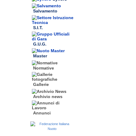
Salvamento
S.I.T.
G.U.G.
Master
Normative
Gallerie
Archivio news
Annunci