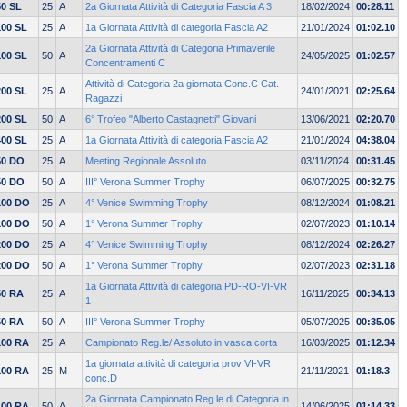
50 SL
25
A
2a Giornata Attività di Categoria Fascia A 3
18/02/2024
00:28.11
100 SL
25
A
1a Giornata Attività di categoria Fascia A2
21/01/2024
01:02.10
2a Giornata Attività di Categoria Primaverile
100 SL
50
A
24/05/2025
01:02.57
Concentramenti C
Attività di Categoria 2a giornata Conc.C Cat.
200 SL
25
A
24/01/2021
02:25.64
Ragazzi
200 SL
50
A
6° Trofeo "Alberto Castagnetti" Giovani
13/06/2021
02:20.70
400 SL
25
A
1a Giornata Attività di categoria Fascia A2
21/01/2024
04:38.04
50 DO
25
A
Meeting Regionale Assoluto
03/11/2024
00:31.45
50 DO
50
A
III° Verona Summer Trophy
06/07/2025
00:32.75
100 DO
25
A
4° Venice Swimming Trophy
08/12/2024
01:08.21
100 DO
50
A
1° Verona Summer Trophy
02/07/2023
01:10.14
200 DO
25
A
4° Venice Swimming Trophy
08/12/2024
02:26.27
200 DO
50
A
1° Verona Summer Trophy
02/07/2023
02:31.18
1a Giornata Attività di categoria PD-RO-VI-VR
50 RA
25
A
16/11/2025
00:34.13
1
50 RA
50
A
III° Verona Summer Trophy
05/07/2025
00:35.05
100 RA
25
A
Campionato Reg.le/ Assoluto in vasca corta
16/03/2025
01:12.34
1a giornata attività di categoria prov VI-VR
100 RA
25
M
21/11/2021
01:18.3
conc.D
2a Giornata Campionato Reg.le di Categoria in
100 RA
50
A
14/06/2025
01:14.33