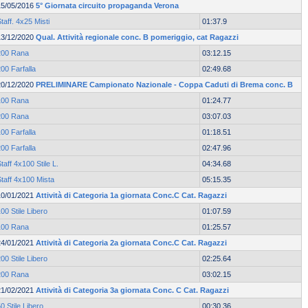
15/05/2016
5° Giornata circuito propaganda Verona
taff. 4x25 Misti
01:37.9
13/12/2020
Qual. Attività regionale conc. B pomeriggio, cat Ragazzi
200 Rana
03:12.15
00 Farfalla
02:49.68
20/12/2020
PRELIMINARE Campionato Nazionale - Coppa Caduti di Brema conc. B
100 Rana
01:24.77
200 Rana
03:07.03
00 Farfalla
01:18.51
00 Farfalla
02:47.96
taff 4x100 Stile L.
04:34.68
taff 4x100 Mista
05:15.35
10/01/2021
Attività di Categoria 1a giornata Conc.C Cat. Ragazzi
00 Stile Libero
01:07.59
100 Rana
01:25.57
24/01/2021
Attività di Categoria 2a giornata Conc.C Cat. Ragazzi
00 Stile Libero
02:25.64
200 Rana
03:02.15
21/02/2021
Attività di Categoria 3a giornata Conc. C Cat. Ragazzi
0 Stile Libero
00:30.36