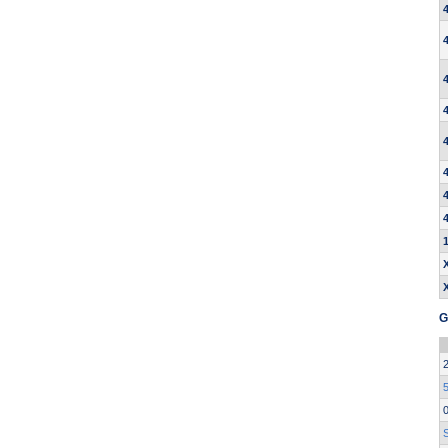
G
5
S