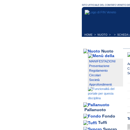
HOME
>
NUOTO
> > SCHEDA A
Nuoto
MANIFESTAZIONI
A
Presentazione
C
Regolamento
S
Circolari
Società
Approfondimenti
Pallanuoto
Fondo
T
Tuffi
Syncro