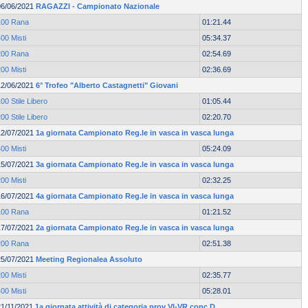
06/06/2021
RAGAZZI - Campionato Nazionale
100 Rana
01:21.44
00 Misti
05:34.37
200 Rana
02:54.69
00 Misti
02:36.69
12/06/2021
6° Trofeo "Alberto Castagnetti" Giovani
00 Stile Libero
01:05.44
00 Stile Libero
02:20.70
12/07/2021
1a giornata Campionato Reg.le in vasca in vasca lunga
00 Misti
05:24.09
15/07/2021
3a giornata Campionato Reg.le in vasca in vasca lunga
00 Misti
02:32.25
16/07/2021
4a giornata Campionato Reg.le in vasca in vasca lunga
100 Rana
01:21.52
17/07/2021
2a giornata Campionato Reg.le in vasca in vasca lunga
200 Rana
02:51.38
25/07/2021
Meeting Regionalea Assoluto
00 Misti
02:35.77
00 Misti
05:28.01
21/11/2021
1a giornata attività di categoria prov VI-VR conc.D