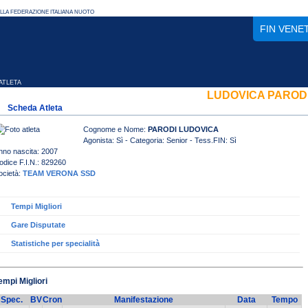
FIN VENE
TLETA
LUDOVICA PAROD
Scheda Atleta
Cognome e Nome:
PARODI LUDOVICA
Agonista: Sì - Categoria: Senior - Tess.FIN: Sì
nno nascita: 2007
odice F.I.N.: 829260
ocietà:
TEAM VERONA SSD
Tempi Migliori
Gare Disputate
Statistiche per specialità
empi Migliori
Spec.
BV
Cron
Manifestazione
Data
Tempo