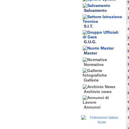
Salvamento
S.I.T.
G.U.G.
Master
Normative
Gallerie
Archivio news
Annunci