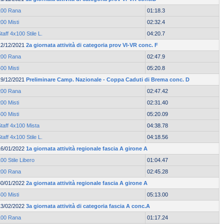
100 Rana
01:18.3
00 Misti
02:32.4
taff 4x100 Stile L.
04:20.7
12/12/2021
2a giornata attività di categoria prov VI-VR conc. F
200 Rana
02:47.9
00 Misti
05:20.8
19/12/2021
Preliminare Camp. Nazionale - Coppa Caduti di Brema conc. D
200 Rana
02:47.42
00 Misti
02:31.40
00 Misti
05:20.09
taff 4x100 Mista
04:38.78
taff 4x100 Stile L.
04:18.56
16/01/2022
1a giornata attività regionale fascia A girone A
00 Stile Libero
01:04.47
200 Rana
02:45.28
30/01/2022
2a giornata attività regionale fascia A girone A
00 Misti
05:13.00
13/02/2022
3a giornata attività di categoria fascia A conc.A
100 Rana
01:17.24