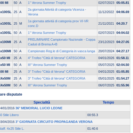
400 MI
50
A
1° Verona Summer Trophy
02/07/2023
05:05.81
2a giornata Attività di categoria Vicenza -
4x100SL
25
A
11/12/2022
04:06.69
Verona
1a giornata attività di categoria prov VI-VR
4x100SL
25
M
21/11/2021
04:20.7
conc.D
4x100SL
50
A
1° Verona Summer Trophy
02/07/2023
04:04.02
PRELIMINARE Campionato Nazionale - Coppa
4x100MI
25
A
23/12/2023
04:27.05
Caduti di Brema A+B
4x100MI
50
A
Campionato Reg.le di Categoria in vasca lunga
20/07/2024
04:27.17
4x50 MI
25
A
4° Trofeo "Città di Verona" CATEGORIA
04/01/2026
01:58.11
4x50 MI
50
A
III° Verona Summer Trophy
05/07/2025
02:04.50
100 MI
25
A
3° Trofeo "Città di Verona" CATEGORIA
04/01/2025
01:05.85
X4x50M
25
A
3° Trofeo "Città di Verona" CATEGORIA
05/01/2025
01:54.27
X4x50M
50
A
III° Verona Summer Trophy
06/07/2025
01:55.96
are disputate
Specialità
Tempo
24/01/2016
36° MEMORIAL LUCIO LEONE
0 Stile Libero
00:55.3
03/04/2016
3° GIORNATA CIRCUITO PROPAGANDA VERONA
taff. 4x25 Stile L.
01:40.6