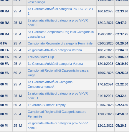
vasca lunga
1a Giornata Attività di categoria PD-RO-VI-VR
200 RA
25
A
16/11/2025
02:33.96
1
2a giornata attività di categoria prov VI-VR
200 RA
25
M
12/12/2021
02:47.9
conc. F
3a Giornata Campionato Reg.le di Categoria in
200 RA
50
A
15/06/2025
02:37.75
vasca lunga
50 FA
25
A
Campionato Regionale di categoria Femminile
02/03/2025
00:29.34
100 FA
25
A
2a giornata Attività di categoria Verona
10/12/2023
01:04.52
100 FA
50
A
Treviso Swim Cup
24/06/2023
01:06.57
200 FA
25
A
1a Giornata Attività di categoria Verona
12/11/2023
02:19.60
Campionati Regionali di Categoria in vasca
200 FA
50
A
15/07/2023
02:25.03
lunga
1a Giornata Attività di Categoria
200 MI
25
A
17/11/2024
02:22.30
Concentramento A
1a giornata attività di categoria prov VI-VR
200 MI
25
M
21/11/2021
02:32.4
conc.D
200 MI
50
A
1° Verona Summer Trophy
01/07/2023
02:23.80
Campionati Regionali di Categoria settore
400 MI
25
A
12/03/2023
04:58.53
Femminile
2a giornata attività di categoria prov VI-VR
400 MI
25
M
12/12/2021
05:20.8
conc. F