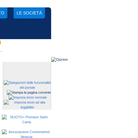
TO
LE SOCIETÀ
I
Gestisci una società?
Devi iscrivere i tuoi atleti alle
manifestazioni?