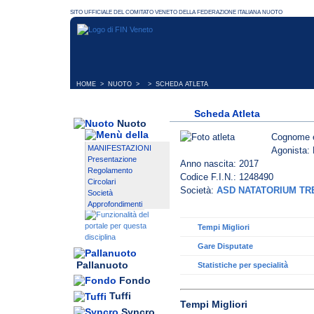
HOME
>
NUOTO
> > SCHEDA ATLETA
Scheda Atleta
Nuoto
Cognome 
MANIFESTAZIONI
Agonista: 
Presentazione
Anno nascita: 2017
Regolamento
Codice F.I.N.: 1248490
Circolari
Società:
ASD NATATORIUM TR
Società
Approfondimenti
Tempi Migliori
Gare Disputate
Pallanuoto
Statistiche per specialità
Fondo
Tuffi
Tempi Migliori
Syncro