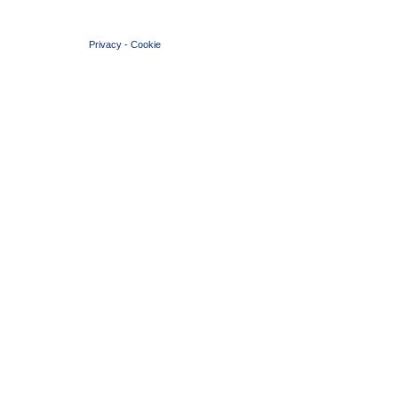
© 2004 Copyright by FIN Veneto - P.Iva 01384031009
Privacy
-
Cookie