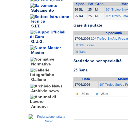
Spec.
BV
Cron
Man
50 SL
25
M
10^ Trofeo SmA
Salvamento
25 RA
25
M
10^ Trofeo SmA
Gare disputate
S.I.T.
Specialità
17/05/2026
10^ Trofeo SmAIL Prop
G.U.G.
50 Stile Libero
25 Rana
Master
Statistiche per specialità
Normative
25 Rana
Data
Manif
Gallerie
17/05/2026
10^ Trofeo SmAIL P
Archivio news
50 m
25 m
Annunci