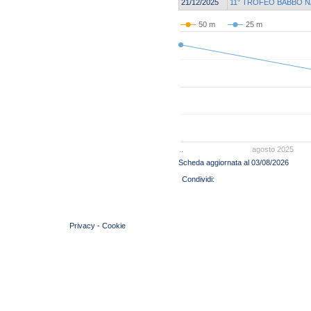
21/12/2025
11° TROFEO BABBO N
50 m
25 m
..
agosto 2025
Scheda aggiornata al 03/08/2026
© 2004 Copyright by FIN Veneto - P.Iva 01384031009
Privacy
-
Cookie