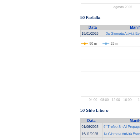
..
agosto 2025
50 Farfalla
Data
Manif
18/01/2026
3a Giornata Attività E
50 m
25 m
..
04:00
08:00
12:00
16:00
1
50 Stile Libero
Data
Manif
01/06/2025
9° Trofeo SmAil Propag
16/11/2025
1a Giornata Attività Eso