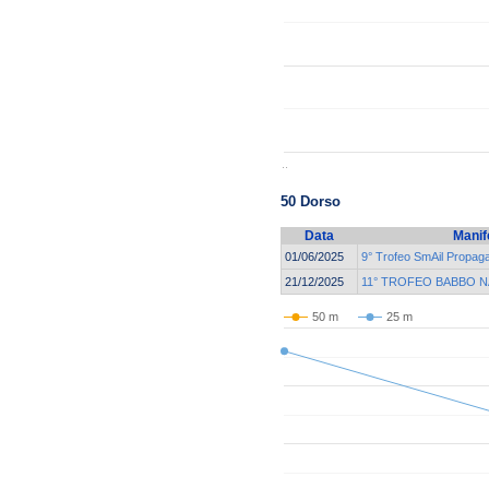
..
50 Dorso
Data
Manif
01/06/2025
9° Trofeo SmAil Propag
21/12/2025
11° TROFEO BABBO N
50 m
25 m