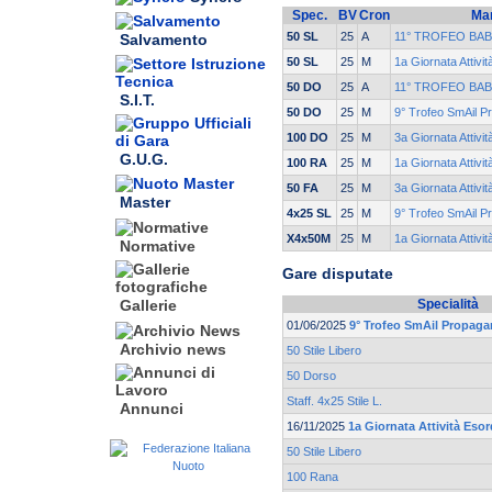
Spec.
BV
Cron
Man
50 SL
25
A
11° TROFEO BA
Salvamento
50 SL
25
M
1a Giornata Attivi
50 DO
25
A
11° TROFEO BA
S.I.T.
50 DO
25
M
9° Trofeo SmAil 
100 DO
25
M
3a Giornata Attivi
G.U.G.
100 RA
25
M
1a Giornata Attivi
50 FA
25
M
3a Giornata Attivi
Master
4x25 SL
25
M
9° Trofeo SmAil 
X4x50M
25
M
1a Giornata Attivi
Normative
Gare disputate
Specialità
Gallerie
01/06/2025
9° Trofeo SmAil Propag
Archivio news
50 Stile Libero
50 Dorso
Staff. 4x25 Stile L.
Annunci
16/11/2025
1a Giornata Attività Esor
50 Stile Libero
100 Rana