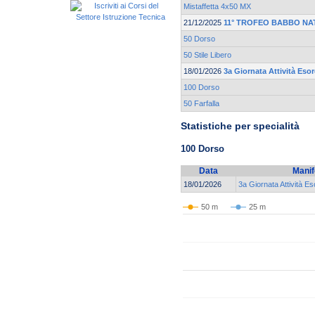
Mistaffetta 4x50 MX
21/12/2025
11° TROFEO BABBO NA
50 Dorso
50 Stile Libero
18/01/2026
3a Giornata Attività Eso
100 Dorso
50 Farfalla
Statistiche per specialità
100 Dorso
Data
Manif
18/01/2026
3a Giornata Attività E
50 m
25 m