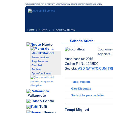
HOME
>
NUOTO
> > SCHEDA ATLETA
Scheda Atleta
Nuoto
Cognome 
MANIFESTAZIONI
Agonista: 
Presentazione
Anno nascita: 2016
Regolamento
Codice F.I.N.: 1248509
Circolari
Società:
ASD NATATORIUM TR
Società
Approfondimenti
Tempi Migliori
Gare Disputate
Pallanuoto
Statistiche per specialità
Fondo
Tuffi
Tempi Migliori
Syncro