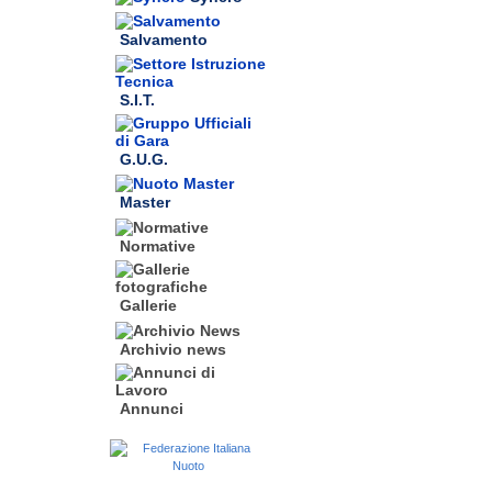
Salvamento
S.I.T.
G.U.G.
Master
Normative
Gallerie
Archivio news
Annunci