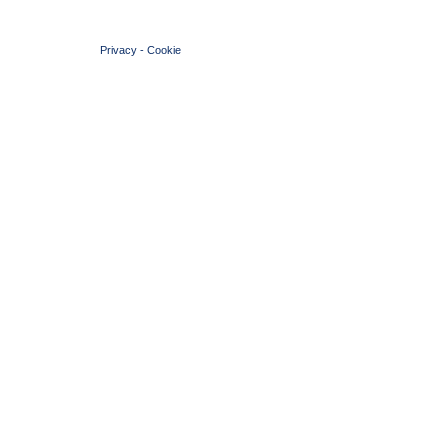
© 2004 Copyright by FIN Veneto - P.Iva 01384031009
Privacy
-
Cookie