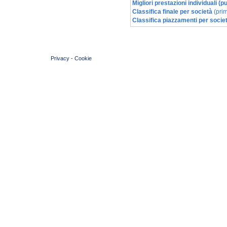
Migliori prestazioni individuali (
Classifica finale per società
(prim
Classifica piazzamenti per socie
© 2004 Copyright by FIN Veneto - P.Iva 01384031009
Privacy
-
Cookie