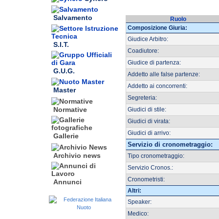
Salvamento
Ruolo
Composizione Giuria:
Giudice Arbitro:
S.I.T.
Coadiutore:
Giudice di partenza:
G.U.G.
Addetto alle false partenze:
Addetto ai concorrenti:
Master
Segreteria:
Normative
Giudici di stile:
Giudici di virata:
Giudici di arrivo:
Gallerie
Servizio di cronometraggio:
Archivio news
Tipo cronometraggio:
Servizio Cronos.:
Cronometristi:
Annunci
Altri:
Speaker:
Medico: