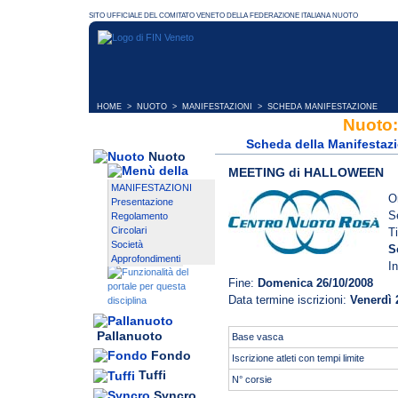
HOME
>
NUOTO
>
MANIFESTAZIONI
> SCHEDA MANIFESTAZIONE
Nuoto:
Scheda della Manifestaz
Nuoto
MEETING di HALLOWEEN
MANIFESTAZIONI
O
Presentazione
S
Regolamento
Circolari
T
Società
S
Approfondimenti
I
Fine:
Domenica 26/10/2008
Data termine iscrizioni:
Venerdì 
Pallanuoto
Base vasca
Fondo
Iscrizione atleti con tempi limite
Tuffi
N° corsie
Syncro