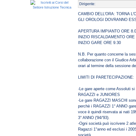
Dirigente:
CAMBIO DELL'ORA: TORNA L'O
GLI OROLOGI DOVRANNO ESSE
APERTURA IMPIANTO ORE 8.
INIZIO RISCALDAMENTO ORE 
INIZIO GARE ORE 9.30
N.B. Per quanto concerne la sess
collaborazione con il Giudice Arbi
orari al termine della sessione de
LIMITI DI PARETECIPAZIONE:
-Le gare aperte come Assoluti si
RAGAZZI e JUNIORES
-Le gare RAGAZZI MASCHI sono ap
perchè i RAGAZZI 1° ANNO garegg
voce è quindi riservata ai nati 
3° ANNO ('94/'93).
-Ogni società può iscrivere 2 atle
Ragazzi 1°anno ed esclusi i 200
società.