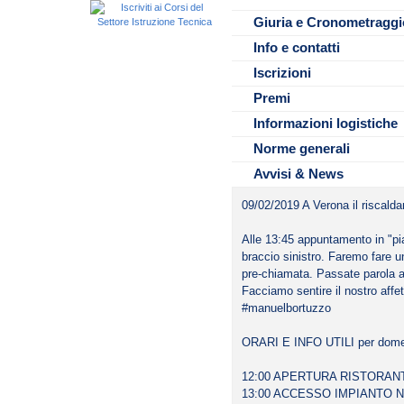
durata della manifestazione.In 
• NON sarà possibile inserire s
• Eventuali ulteriori posti liber
Da 1 a 18 atleti, si sommano i 
FIN VENETO - nuotomaster@fi
Giuria e Cronometraggi
orarie durante la giornata, la di
possibile confermare presenze 
attesa sulla base delle mail ric
Da 19 a 30 atleti, si sommano i
precedentemente iscritte fino 
Info e contatti
• Per il servizio di cronometrag
Da 31 a 55 atleti, si sommano i
VERONA: Al piano superiore del
elettroniche, con l’eccezione di
Da 56 a 85 atleti, si sommano i
Iscrizioni
ristorante, pizzeria con propost
800 SL.
esigenze.
Premi
• Per quanto non specificato n
del Regolamento NUOTO MAS
Informazioni logistiche
Norme generali
Avvisi & News
09/02/2019 A Verona il riscalda
Alle 13:45 appuntamento in "pi
braccio sinistro. Faremo fare un
pre-chiamata. Passate parola a
Facciamo sentire il nostro aff
File da scaricare
#manuelbortuzzo
Circolare prot12
ORARI E INFO UTILI per domen
modulo
Modul
12:00 APERTURA RISTORANTE 
13:00 ACCESSO IMPIANTO 
Modulo