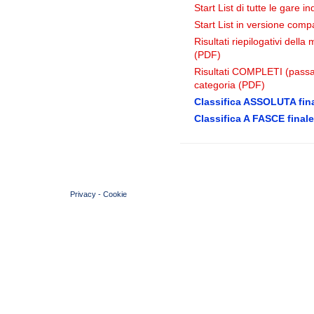
Start List di tutte le gare i
Start List in versione comp
Risultati riepilogativi dell
(PDF)
Risultati COMPLETI (passag
categoria (PDF)
Classifica ASSOLUTA fina
Classifica A FASCE finale
© 2004 Copyright by FIN Veneto - P.Iva 01384031009
Privacy
-
Cookie