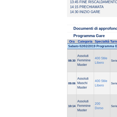
13:45 FINE RISCALDAMENTO
COME INSERIRE
14:15 PRECHIAMATA
INDIVIDUALI
14:30 INIZIO GARE
NOTIZIE UTILI 2
SERVIZI RISTOR
Documenti di approfon
ITALIA
Programma Gare
PROGRAMMA VE
Ora
Categoria
Specialità
Turn
SOCIETA' ISCRI
Sabato 02/02/2019 Programma 
Assoluti
400 Stile
Femmine
08:30
Seri
Libero
Master
Assoluti
400 Stile
Maschi
09:06
Seri
Libero
Master
Assoluti
200
Femmine
10:14
Seri
Dorso
Master