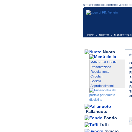
HOME
>
NUOTO
>
MANIFESTAZ
Nuoto
6
MANIFESTAZIONI
O
Presentazione
I
Regolamento
F
Circolari
A
Società
T
Approfondimenti
R
T
a
Pallanuoto
Fondo
C
Tuffi
Syncro