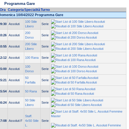
Programma Gare
Ora
Categoria
Specialità
Turno
Domenica 10/04/2022 Programma Gare
100 Stile
09:30
Assoluti
Serie
Libero
200
10:26
Assoluti
Serie
Dorso
200 Stile
10:55
Assoluti
Serie
Libero
12:12
Assoluti
100 Rana
Serie
100
15:00
Assoluti
Serie
Dorso
50
15:21
Assoluti
Serie
Farfalla
15:54
Assoluti
50 Rana
Serie
50 Stile
16:24
Assoluti
Serie
Libero
Staff.
17:08
Assoluti F
4x50 Stile
Serie
L.