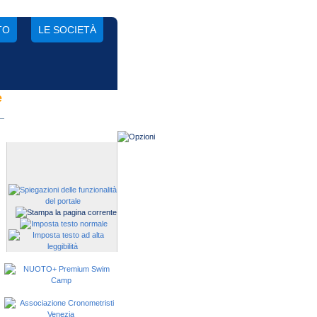
TO
LE SOCIETÀ
e
Gestisci una società?
Devi iscrivere i tuoi atleti alle
manifestazioni?