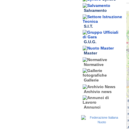
Salvamento
S.I.T.
G.U.G.
Master
Normative
Gallerie
Archivio news
Annunci
I
N
A