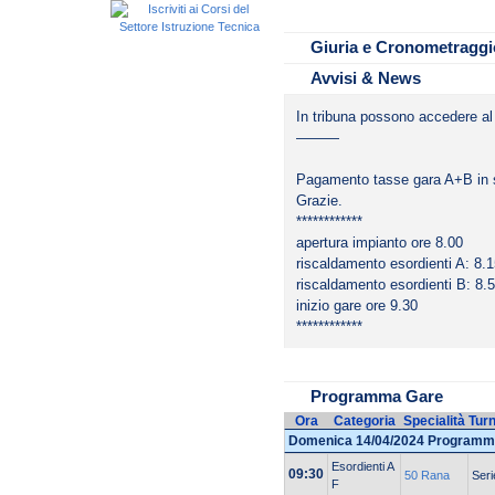
SE
Tipo cronometraggio:
Giuria e Cronometraggi
Avvisi & News
In tribuna possono accedere a
———
Pagamento tasse gara A+B in se
Grazie.
************
apertura impianto ore 8.00
riscaldamento esordienti A: 8.1
riscaldamento esordienti B: 8.5
inizio gare ore 9.30
************
Programma Gare
Ora
Categoria
Specialità
Tur
Domenica 14/04/2024 Programm
Esordienti A
09:30
50 Rana
Seri
F