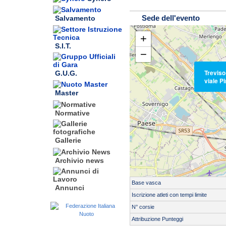
Sede dell'evento
Salvamento
+
S.I.T.
−
Treviso
G.U.G.
viale P
Master
Normative
Gallerie
Archivio news
Base vasca
Annunci
Iscrizione atleti con tempi limite
N° corsie
Attribuzione Punteggi
Servizio di cronometraggio: