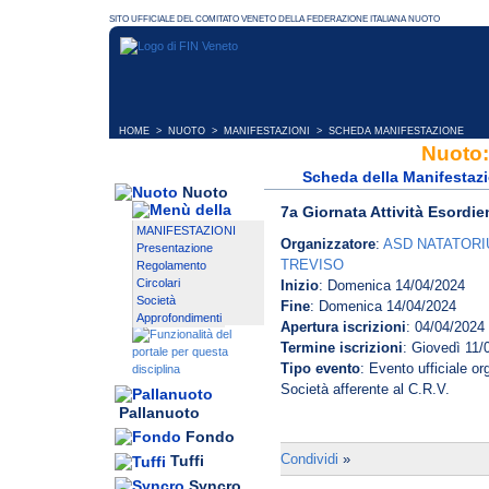
HOME
>
NUOTO
>
MANIFESTAZIONI
> SCHEDA MANIFESTAZIONE
Nuoto:
Scheda della Manifestaz
Nuoto
7a Giornata Attività Esordie
MANIFESTAZIONI
Organizzatore
:
ASD NATATOR
Presentazione
TREVISO
Regolamento
Circolari
Inizio
: Domenica 14/04/2024
Società
Fine
: Domenica 14/04/2024
Approfondimenti
Apertura iscrizioni
: 04/04/2024
Termine iscrizioni
: Giovedì 11/
Tipo evento
: Evento ufficiale o
Società afferente al C.R.V.
Pallanuoto
Fondo
Condividi
»
Tuffi
Syncro