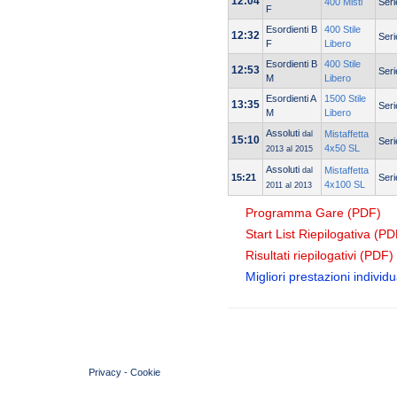
12:04
400 Misti
Seri
F
Esordienti B
400 Stile
12:32
Seri
F
Libero
Esordienti B
400 Stile
12:53
Seri
M
Libero
Esordienti A
1500 Stile
13:35
Seri
M
Libero
Assoluti
Mistaffetta
dal
15:10
Seri
4x50 SL
2013 al 2015
Assoluti
Mistaffetta
dal
15:21
Seri
4x100 SL
2011 al 2013
Programma Gare (PDF)
Start List Riepilogativa (PD
Risultati riepilogativi (PDF)
Migliori prestazioni individua
© 2004 Copyright by FIN Veneto - P.Iva 01384031009
Privacy
-
Cookie