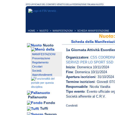
HOME
>
NUOTO
>
MANIFESTAZIONI
> SCHEDA MANIFESTAZIONE
Nuoto:
Scheda della Manifestaz
Nuoto
1a Giornata Attività Esordie
MANIFESTAZIONI
Organizzatore
:
CSS COORDIN
Presentazione
SERVIZI PER LO SPORT SSD
Regolamento
Circolari
Inizio
: Domenica 10/11/2024
Società
Fine
: Domenica 10/11/2024
Approfondimenti
Apertura iscrizioni
: 31/10/2024
Termine iscrizioni
: Giovedì 07/
Responsabile
: Nicola Varalta
Tipo evento
: Evento ufficiale o
Società afferente al C.R.V.
Pallanuoto
Fondo
Tuffi
Syncro