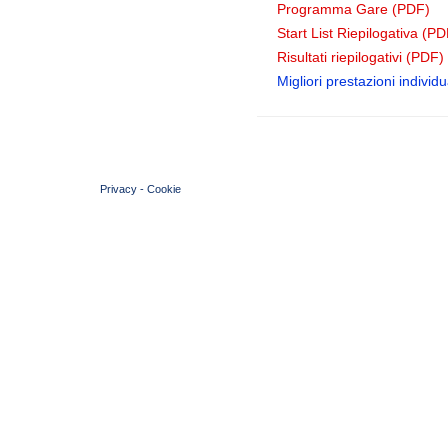
Programma Gare (PDF)
Start List Riepilogativa (PD
Risultati riepilogativi (PDF)
Migliori prestazioni individua
© 2004 Copyright by FIN Veneto - P.Iva 01384031009
Privacy
-
Cookie