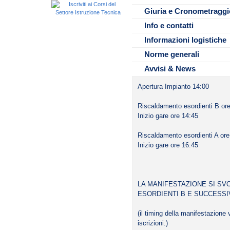
L’impianto sarà aperto al pubbli
Nicola Varalta: (Responsabile
Giuria e Cronometraggi
alla manifestazione a meno che 
Si ricorda che per l’utilizzo de
atleti, in tal caso la tribuna ve
Info e contatti
della chiavetta, le chiavette a
peri partecipanti al costo di 0,3
Informazioni logistiche
Norme generali
Avvisi & News
Apertura Impianto 14:00
Riscaldamento esordienti B or
Inizio gare ore 14:45
Riscaldamento esordienti A ore
Inizio gare ore 16:45
LA MANIFESTAZIONE SI SVO
ESORDIENTI B E SUCCESSI
(il timing della manifestazione 
iscrizioni.)