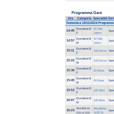
Programma Gare
Ora
Categoria
Specialità
Tur
Domenica 10/11/2024 Programm
Esordienti B
50 Stile
14:45
Seri
F
Libero
Esordienti B
50 Stile
14:57
Seri
M
Libero
Esordienti B
15:11
100 Dorso
Seri
F
Esordienti B
15:22
100 Dorso
Seri
M
Esordienti B
15:36
50 Rana
Seri
F
Esordienti B
15:45
50 Rana
Seri
M
Esordienti B
15:53
100 Misti
Seri
F
Esordienti B
16:07
100 Misti
Seri
M
Assoluti
Mistaffetta
dal
16:23
Seri
4x50 SL
2014 al 2016