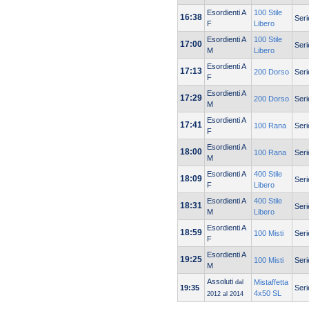
Esordienti A
100 Stile
16:38
Seri
F
Libero
Esordienti A
100 Stile
17:00
Seri
M
Libero
Esordienti A
17:13
200 Dorso
Seri
F
Esordienti A
17:29
200 Dorso
Seri
M
Esordienti A
17:41
100 Rana
Seri
F
Esordienti A
18:00
100 Rana
Seri
M
Esordienti A
400 Stile
18:09
Seri
F
Libero
Esordienti A
400 Stile
18:31
Seri
M
Libero
Esordienti A
18:59
100 Misti
Seri
F
Esordienti A
19:25
100 Misti
Seri
M
Assoluti
Mistaffetta
dal
19:35
Seri
4x50 SL
2012 al 2014