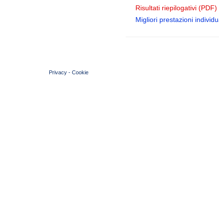
Risultati riepilogativi (PDF)
Migliori prestazioni individua
© 2004 Copyright by FIN Veneto - P.Iva 01384031009
Privacy
-
Cookie