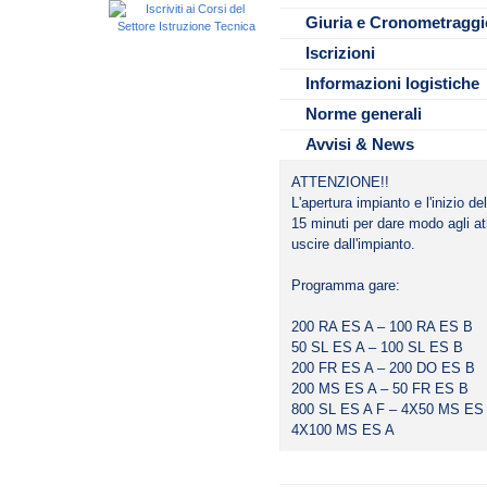
Riscaldamento ES A 13:20 – 1
Entro le ore 21:00 di giovedi 0
Giuria e Cronometraggi
Riscaldamento ES B 13:55 – 1
Inizio gare 14:30
Iscrizioni
Il contributo di € 3,00 per atle
subito dopo l'apertura dell'impi
Informazioni logistiche
Norme generali
Avvisi & News
ATTENZIONE!!
L'apertura impianto e l'inizio d
15 minuti per dare modo agli atl
uscire dall'impianto.
Programma gare:
200 RA ES A – 100 RA ES B
50 SL ES A – 100 SL ES B
200 FR ES A – 200 DO ES B
200 MS ES A – 50 FR ES B
800 SL ES A F – 4X50 MS ES
4X100 MS ES A