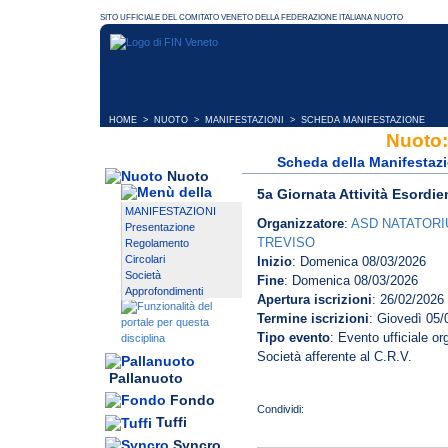
HOME
>
NUOTO
>
MANIFESTAZIONI
> SCHEDA MANIFESTAZIONE
Nuoto:
Scheda della Manifestaz
Nuoto
5a Giornata Attività Esordi
MANIFESTAZIONI
Organizzatore
:
ASD NATATOR
Presentazione
TREVISO
Regolamento
Circolari
Inizio
: Domenica 08/03/2026
Società
Fine
: Domenica 08/03/2026
Approfondimenti
Apertura iscrizioni
: 26/02/2026
Termine iscrizioni
: Giovedì 05/
Tipo evento
: Evento ufficiale o
Società afferente al C.R.V.
Pallanuoto
Fondo
Tuffi
Syncro