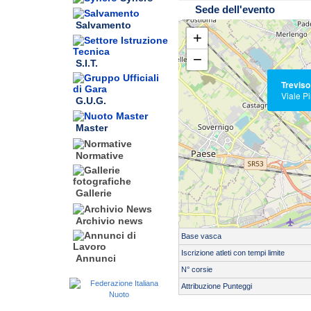
Sede dell'evento
Salvamento
+
−
S.I.T.
Treviso
Viale P
G.U.G.
Master
Normative
Gallerie
Archivio news
Base vasca
Iscrizione atleti con tempi limite
Annunci
N° corsie
Servizio di cronometraggio:
Attribuzione Punteggi
SE
Tipo cronometraggio:
Apertura impianto ore 13:10
Sta
Cronometristi: