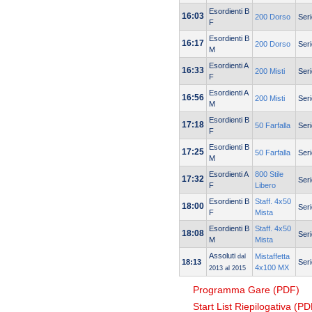
Esordienti B
16:03
200 Dorso
Seri
F
Esordienti B
16:17
200 Dorso
Seri
M
Esordienti A
16:33
200 Misti
Seri
F
Esordienti A
16:56
200 Misti
Seri
M
Esordienti B
17:18
50 Farfalla
Seri
F
Esordienti B
17:25
50 Farfalla
Seri
M
Esordienti A
800 Stile
17:32
Seri
F
Libero
Esordienti B
Staff. 4x50
18:00
Seri
F
Mista
Esordienti B
Staff. 4x50
18:08
Seri
M
Mista
Assoluti
Mistaffetta
dal
18:13
Seri
4x100 MX
2013 al 2015
Programma Gare (PDF)
Start List Riepilogativa (PD