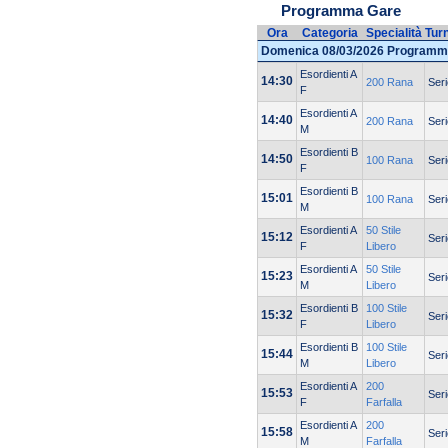
Programma Gare
Ora
Categoria
Specialità
Tur
Domenica 08/03/2026 Programm
Esordienti A
14:30
200 Rana
Seri
F
Esordienti A
14:40
200 Rana
Seri
M
Esordienti B
14:50
100 Rana
Seri
F
Esordienti B
15:01
100 Rana
Seri
M
Esordienti A
50 Stile
15:12
Seri
F
Libero
Esordienti A
50 Stile
15:23
Seri
M
Libero
Esordienti B
100 Stile
15:32
Seri
F
Libero
Esordienti B
100 Stile
15:44
Seri
M
Libero
Esordienti A
200
15:53
Seri
F
Farfalla
Esordienti A
200
15:58
Seri
M
Farfalla