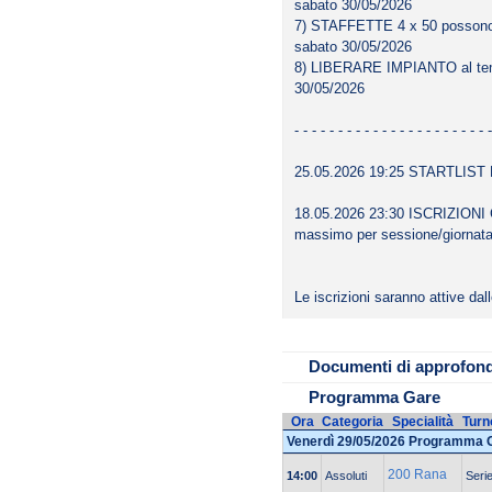
sabato 30/05/2026
7) STAFFETTE 4 x 50 possono es
sabato 30/05/2026
8) LIBERARE IMPIANTO al tem
30/05/2026
- - - - - - - - - - - - - - - - - - - - - - -
25.05.2026 19:25 STARTLIST
18.05.2026 23:30 ISCRIZIONI 
massimo per sessione/giornata
File da scaricare
Le iscrizioni saranno attive da
LOCANDINA MEM
Book 26^ edizione
Documenti di approfon
Programma Gare
Ora
Categoria
Specialità
Turn
Venerdì 29/05/2026 Programma 
200 Rana
14:00
Assoluti
Seri