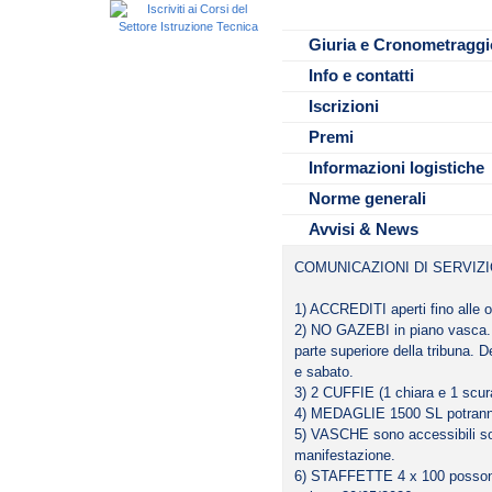
precedentemente iscritte – esc
8. Ulteriori dettagli saranno co
https://www.finveneto.org/mas
Tipo cronometraggio:
• FINVENETO https://www.finv
Ristorazione
-
list.
sesso=M
• FACEBOOK https://www.face
Giuria e Cronometraggi
All'interno dell'impianto è prese
Variazioni Mistaffetta 4 x 100 
Variazioni Mistaffetta 4 x 50 M
Info e contatti
Per quanto non inserito nel pre
Per dettagli e aggiornamenti >
Alloggio e info turistiche
Norme e Linee guida Federnuoto
https://www.finveneto.org/mas
Iscrizioni
www.comune.treviso.it - http://t
manifestazione.
www.marcatreviso.it
Premi
Informazioni logistiche
Norme generali
Avvisi & News
COMUNICAZIONI DI SERVIZI
1) ACCREDITI aperti fino alle 
2) NO GAZEBI in piano vasca. P
parte superiore della tribuna. D
e sabato.
3) 2 CUFFIE (1 chiara e 1 scur
4) MEDAGLIE 1500 SL potranno 
5) VASCHE sono accessibili solta
manifestazione.
6) STAFFETTE 4 x 100 possono 