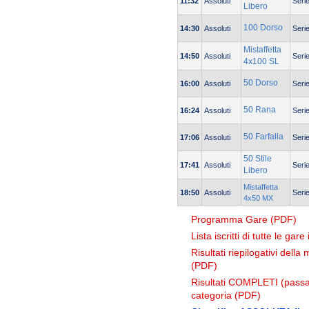
11:32
Assoluti
Seri
Libero
100 Dorso
14:30
Assoluti
Seri
Mistaffetta
14:50
Assoluti
Seri
4x100 SL
50 Dorso
16:00
Assoluti
Seri
50 Rana
16:24
Assoluti
Seri
50 Farfalla
17:06
Assoluti
Seri
50 Stile
17:41
Assoluti
Seri
Libero
Mistaffetta
18:50
Assoluti
Seri
4x50 MX
Programma Gare (PDF)
Lista iscritti di tutte le gar
Risultati riepilogativi dell
(PDF)
Risultati COMPLETI (passag
categoria (PDF)