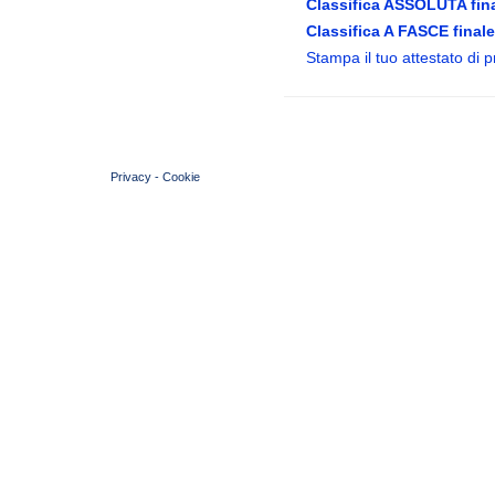
Classifica ASSOLUTA fina
Classifica A FASCE finale
Stampa il tuo attestato di 
© 2004 Copyright by FIN Veneto - P.Iva 01384031009
Privacy
-
Cookie