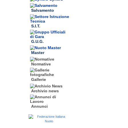
Salvamento
S.I.T.
G.U.G.
Master
Normative
Gallerie
Archivio news
Annunci