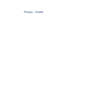
© 2004 Copyright by FIN Veneto - P.Iva 01384031009
Privacy
-
Cookie