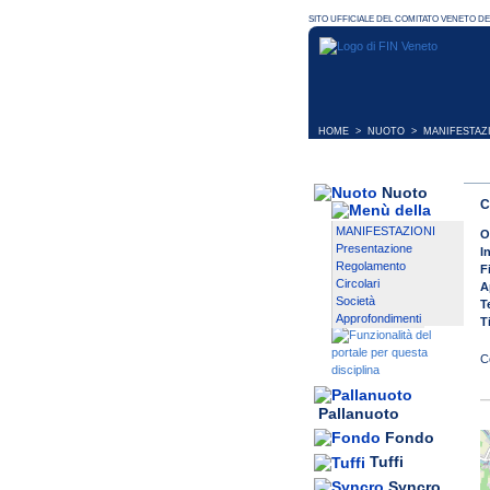
HOME
>
NUOTO
>
MANIFESTAZ
Nuoto
C
MANIFESTAZIONI
O
Presentazione
I
Regolamento
F
Circolari
A
Società
T
Approfondimenti
T
Pallanuoto
Fondo
Tuffi
Syncro