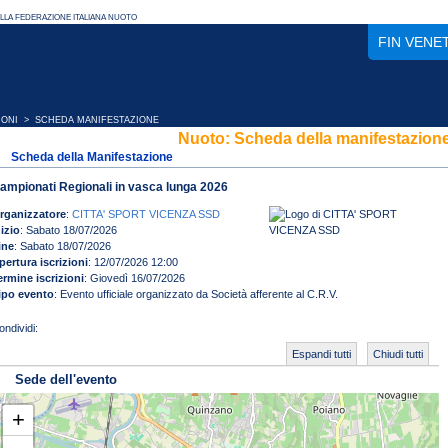
FIN VENE
IONI
> SCHEDA MANIFESTAZIONE
Nuoto: Scheda della manifestazion
Scheda della Manifestazione
ampionati Regionali in vasca lunga 2026
rganizzatore
:
CITTA' SPORT VICENZA SSD
nizio
: Sabato 18/07/2026
ine
: Sabato 18/07/2026
pertura iscrizioni
: 12/07/2026 12:00
ermine iscrizioni
: Giovedì 16/07/2026
ipo evento
: Evento ufficiale organizzato da Società afferente al C.R.V.
Espandi tutti
Chiudi tutti
Sede dell'evento
+