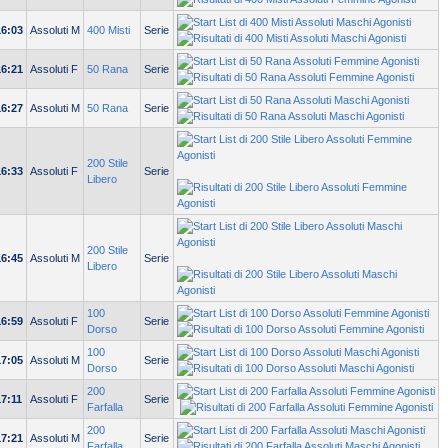
16:03
Assoluti M
400 Misti
Serie
16:21
Assoluti F
50 Rana
Serie
16:27
Assoluti M
50 Rana
Serie
200 Stile
16:33
Assoluti F
Serie
Libero
200 Stile
16:45
Assoluti M
Serie
Libero
100
16:59
Assoluti F
Serie
Dorso
100
17:05
Assoluti M
Serie
Dorso
200
17:11
Assoluti F
Serie
Farfalla
200
17:21
Assoluti M
Serie
Farfalla