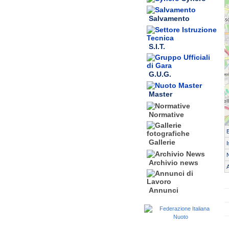
Salvamento
S.I.T.
G.U.G.
Master
Normative
Gallerie
I
N
Archivio news
A
Annunci