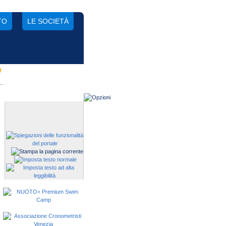
TO
LE SOCIETÀ
e
Gestisci una società?
Devi iscrivere i tuoi atleti alle
manifestazioni?