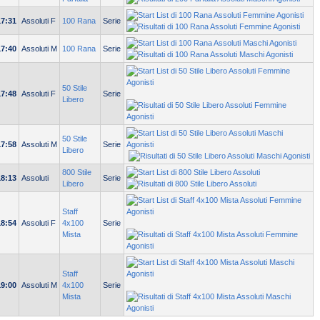
17:31
Assoluti F
100 Rana
Serie
17:40
Assoluti M
100 Rana
Serie
50 Stile
17:48
Assoluti F
Serie
Libero
50 Stile
17:58
Assoluti M
Serie
Libero
800 Stile
18:13
Assoluti
Serie
Libero
Staff
18:54
Assoluti F
4x100
Serie
Mista
Staff
19:00
Assoluti M
4x100
Serie
Mista