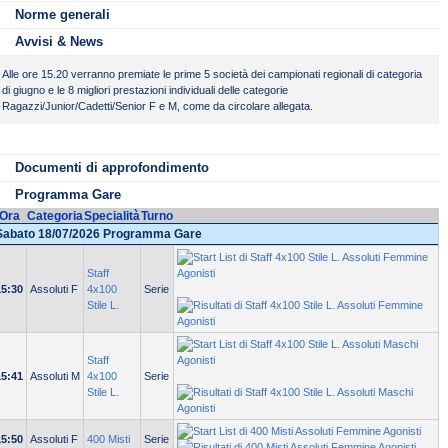
Norme generali
Avvisi & News
Alle ore 15.20 verranno premiate le prime 5 società dei campionati regionali di categoria
di giugno e le 8 migliori prestazioni individuali delle categorie
Ragazzi/Junior/Cadetti/Senior F e M, come da circolare allegata.
ile da scaricare
Tipo
Peso
premiazione regionali di categoria
PDF
72 KB
Documenti di approfondimento
Programma Gare
Ora
Categoria
Specialità
Turno
Sabato 18/07/2026 Programma Gare
Staff
15:30
Assoluti F
4x100
Serie
Stile L.
Staff
15:41
Assoluti M
4x100
Serie
Stile L.
15:50
Assoluti F
400 Misti
Serie