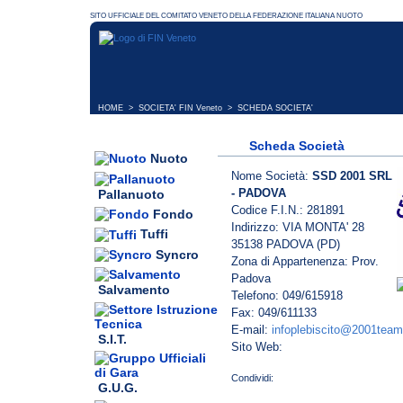
HOME
>
SOCIETA' FIN Veneto
> SCHEDA SOCIETA'
Scheda Società
Nuoto
Nome Società:
SSD 2001 SRL
- PADOVA
Pallanuoto
Codice F.I.N.: 281891
Fondo
Indirizzo: VIA MONTA' 28
Tuffi
35138 PADOVA (PD)
Syncro
Zona di Appartenenza: Prov.
Padova
Salvamento
Telefono: 049/615918
Fax: 049/611133
E-mail:
infoplebiscito@2001tea
S.I.T.
Sito Web:
G.U.G.