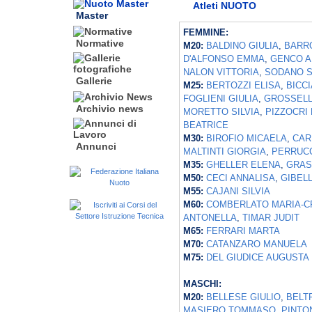
Atleti NUOTO
Master
FEMMINE:
Normative
M20:
BALDINO GIULIA
,
BARR
D'ALFONSO EMMA
,
GENCO 
NALON VITTORIA
,
SODANO 
Gallerie
M25:
BERTOZZI ELISA
,
BICC
FOGLIENI GIULIA
,
GROSSELL
Archivio news
MORETTO SILVIA
,
PIZZOCRI
BEATRICE
M30:
BIROFIO MICAELA
,
CAR
Annunci
MALTINTI GIORGIA
,
PERRUCC
M35:
GHELLER ELENA
,
GRAS
M50:
CECI ANNALISA
,
GIBEL
M55:
CAJANI SILVIA
M60:
COMBERLATO MARIA-C
ANTONELLA
,
TIMAR JUDIT
M65:
FERRARI MARTA
M70:
CATANZARO MANUELA
M75:
DEL GIUDICE AUGUSTA
MASCHI:
M20:
BELLESE GIULIO
,
BELT
MASIERO TOMMASO
,
PINTO