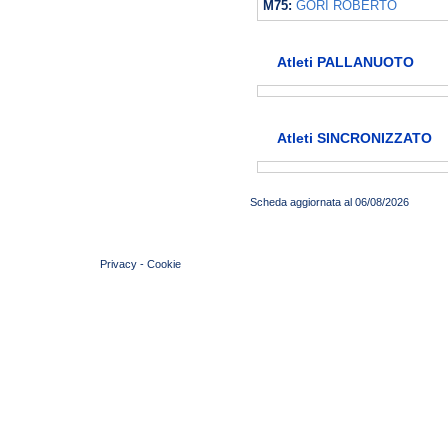
M75:
GORI ROBERTO
Atleti PALLANUOTO
Atleti SINCRONIZZATO
Scheda aggiornata al 06/08/2026
© 2004 Copyright by FIN Veneto - P.Iva 01384031009
Privacy
-
Cookie