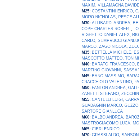
MAXIM
,
VILLAMAGNA DAVID
M25:
COSTANTINI ENRICO
,
G
MORO NICHOLAS
,
PESCE A
M30:
ALLIBARDI ANDREA
,
BE
COPE CHARLES ROBERT
,
LO
RIGHETTO DANIEL ALEX
,
RI
CARLO
,
SEMPRUCCI GIANLU
MARCO
,
ZAGO NICOLA
,
ZEC
M35:
BETTELLA MICHELE
,
ES
MASCOTTO MATTEO
,
TON M
M40:
BARATO FRANCESCO
,
MARTINO GIOVANNI
,
SASSA
M45:
BANO MASSIMO
,
BARA
CRACCHIOLO VALENTINO
,
F
M50:
FANTON ANDREA
,
GALL
ZANETTI STEFANO
,
ZECCHIN
M55:
CANTELLI LUIGI
,
CARRA
GUADAGNIN MARCO
,
GUZZO
SARTORE GIANLUCA
M60:
BALBO ANDREA
,
BAROZ
MASTROGIACOMO LUCA
,
MO
M65:
CIERI ENRICO
M70:
GRASSI ALDO
,
SANSON