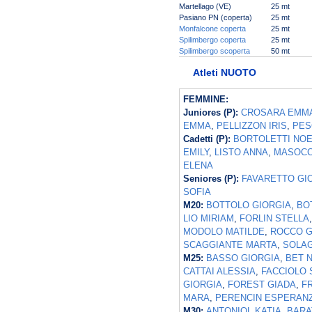
Martellago (VE)
25 mt
Pasiano PN (coperta)
25 mt
Monfalcone coperta
25 mt
Spilimbergo coperta
25 mt
Spilimbergo scoperta
50 mt
Atleti NUOTO
FEMMINE:
Juniores (P):
CROSARA EMM
EMMA
,
PELLIZZON IRIS
,
PES
Cadetti (P):
BORTOLETTI NOE
EMILY
,
LISTO ANNA
,
MASOCC
ELENA
Seniores (P):
FAVARETTO GI
SOFIA
M20:
BOTTOLO GIORGIA
,
BO
LIO MIRIAM
,
FORLIN STELLA
MODOLO MATILDE
,
ROCCO G
SCAGGIANTE MARTA
,
SOLAG
M25:
BASSO GIORGIA
,
BET 
CATTAI ALESSIA
,
FACCIOLO 
GIORGIA
,
FOREST GIADA
,
F
MARA
,
PERENCIN ESPERAN
M30:
ANTONIOL KATIA
,
BARA