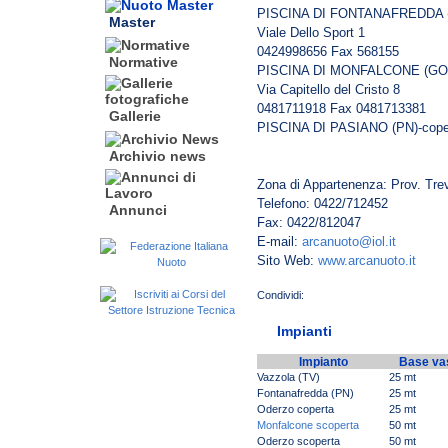
PISCINA DI FONTANAFREDDA 
Master
Viale Dello Sport 1
0424998656 Fax 568155
Normative
PISCINA DI MONFALCONE (GO
Via Capitello del Cristo 8
0481711918 Fax 0481713381
Gallerie
PISCINA DI PASIANO (PN)-coper
Archivio news
Zona di Appartenenza: Prov. Tre
Telefono: 0422/712452
Annunci
Fax: 0422/812047
E-mail:
arcanuoto@iol.it
Sito Web:
www.arcanuoto.it
Impianti
Impianto
Base va
Vazzola (TV)
25 mt
Fontanafredda (PN)
25 mt
Oderzo coperta
25 mt
Monfalcone scoperta
50 mt
Oderzo scoperta
50 mt