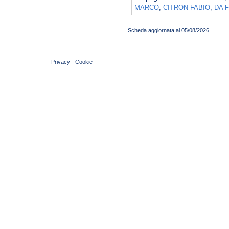
MARCO
,
CITRON FABIO
,
DA 
Scheda aggiornata al 05/08/2026
© 2004 Copyright by FIN Veneto - P.Iva 01384031009
Privacy
-
Cookie