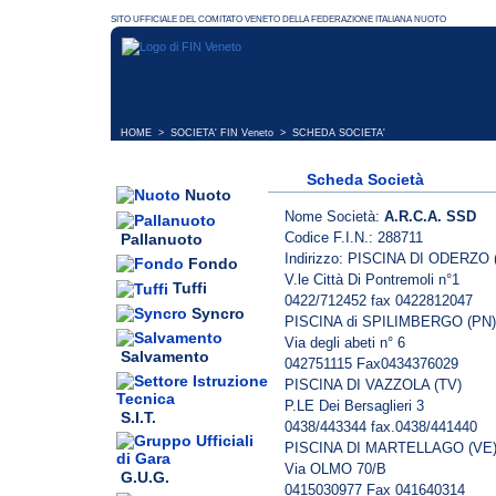
HOME
>
SOCIETA' FIN Veneto
> SCHEDA SOCIETA'
Scheda Società
Nuoto
Nome Società:
A.R.C.A. SSD
Codice F.I.N.: 288711
Pallanuoto
Indirizzo: PISCINA DI ODERZO 
Fondo
V.le Città Di Pontremoli n°1
Tuffi
0422/712452 fax 0422812047
Syncro
PISCINA di SPILIMBERGO (PN)
Via degli abeti n° 6
Salvamento
042751115 Fax0434376029
PISCINA DI VAZZOLA (TV)
P.LE Dei Bersaglieri 3
S.I.T.
0438/443344 fax.0438/441440
PISCINA DI MARTELLAGO (VE
Via OLMO 70/B
G.U.G.
0415030977 Fax 041640314