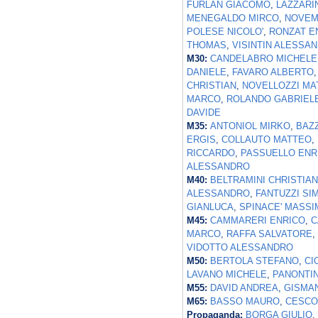
FURLAN GIACOMO
,
LAZZARI
MENEGALDO MIRCO
,
NOVEM
POLESE NICOLO'
,
RONZAT E
THOMAS
,
VISINTIN ALESSA
M30:
CANDELABRO MICHELE
DANIELE
,
FAVARO ALBERTO
CHRISTIAN
,
NOVELLOZZI MA
MARCO
,
ROLANDO GABRIEL
DAVIDE
M35:
ANTONIOL MIRKO
,
BAZ
ERGIS
,
COLLAUTO MATTEO
,
RICCARDO
,
PASSUELLO ENR
ALESSANDRO
M40:
BELTRAMINI CHRISTIAN
ALESSANDRO
,
FANTUZZI SI
GIANLUCA
,
SPINACE' MASS
M45:
CAMMARERI ENRICO
,
C
MARCO
,
RAFFA SALVATORE
,
VIDOTTO ALESSANDRO
M50:
BERTOLA STEFANO
,
CI
LAVANO MICHELE
,
PANONTI
M55:
DAVID ANDREA
,
GISMA
M65:
BASSO MAURO
,
CESCO
Propaganda:
BORGA GIULIO
,