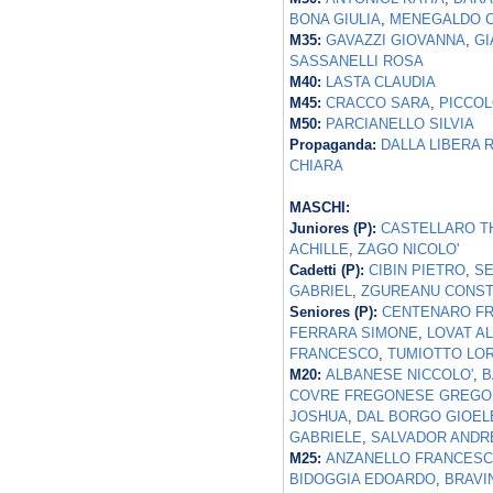
BONA GIULIA
,
MENEGALDO C
M35:
GAVAZZI GIOVANNA
,
GI
SASSANELLI ROSA
M40:
LASTA CLAUDIA
M45:
CRACCO SARA
,
PICCOL
M50:
PARCIANELLO SILVIA
Propaganda:
DALLA LIBERA 
CHIARA
MASCHI:
Juniores (P):
CASTELLARO 
ACHILLE
,
ZAGO NICOLO'
Cadetti (P):
CIBIN PIETRO
,
SE
GABRIEL
,
ZGUREANU CONST
Seniores (P):
CENTENARO F
FERRARA SIMONE
,
LOVAT A
FRANCESCO
,
TUMIOTTO LO
M20:
ALBANESE NICCOLO'
,
B
COVRE FREGONESE GREGO
JOSHUA
,
DAL BORGO GIOEL
GABRIELE
,
SALVADOR ANDR
M25:
ANZANELLO FRANCES
BIDOGGIA EDOARDO
,
BRAVI