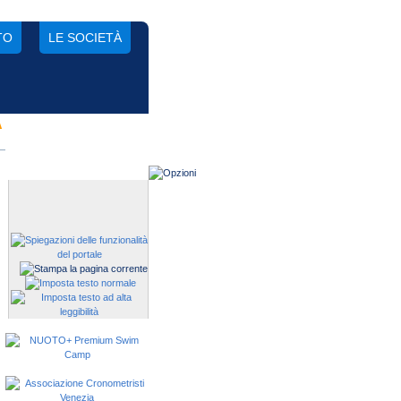
TO
LE SOCIETÀ
A
Gestisci una società?
Devi iscrivere i tuoi atleti alle
manifestazioni?