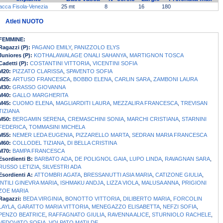
acca Fisola-Venezia
25 mt
8
16
180
Atleti NUOTO
FEMMINE:
Ragazzi (P):
PAGANO EMILY
,
PANIZZOLO ELYS
Juniores (P):
KOTHALAWALAGE ONALI SAHANYA
,
MARTIGNON TOSCA
Cadetti (P):
COSTANTINI VITTORIA
,
VICENTINI SOFIA
M20:
PIZZATO CLARISSA
,
SPAVENTO SOFIA
M25:
ARTUSO FRANCESCA
,
BOBBO ELENA
,
CARLIN SARA
,
ZAMBONI LAURA
M30:
GRASSO GIOVANNA
M40:
GALLO MARGHERITA
M45:
CUOMO ELENA
,
MAGLIARDITI LAURA
,
MEZZALIRA FRANCESCA
,
TREVISAN
TIZIANA
M50:
BERGAMIN SERENA
,
CREMASCHINI SONIA
,
MARCHI CRISTIANA
,
STARNINI
FEDERICA
,
TOMMASINI MICHELA
M55:
NEMER LEDA EUGENIA
,
PIZZARELLO MARTA
,
SEDRAN MARIA FRANCESCA
M60:
COLLODEL TIZIANA
,
DI BELLA CRISTINA
M70:
BAMPA FRANCESCA
Esordienti B:
BARBATO ADA
,
DE POLIGNOL GAIA
,
LUPO LINDA
,
RAVAGNAN SARA
,
RUSSO LETIZIA
,
SILVESTRI ADA
Esordienti A:
ATTOMBRI AGATA
,
BRESSANUTTI ASIA MARIA
,
CATIZONE GIULIA
,
INTILI GINEVRA MARIA
,
ISHMAKU ANDJA
,
LIZZA VIOLA
,
MALUSA ANNA
,
PRIGIONI
ZOE MARIA
Ragazzi:
BEDA VIRGINIA
,
BONOTTO VITTORIA
,
DILIBERTO MARIA
,
FORCOLIN
LAYLA
,
GARATTO MARIA VITTORIA
,
MENEGAZZO ELISABETTA
,
NEFZI SOFIA
,
PENZO BEATRICE
,
RAFFAGNATO GIULIA
,
RAVENNA ALICE
,
STURNIOLO RACHELE
,
VEDOVATO SOFIA
,
VOLPATO MATILDE