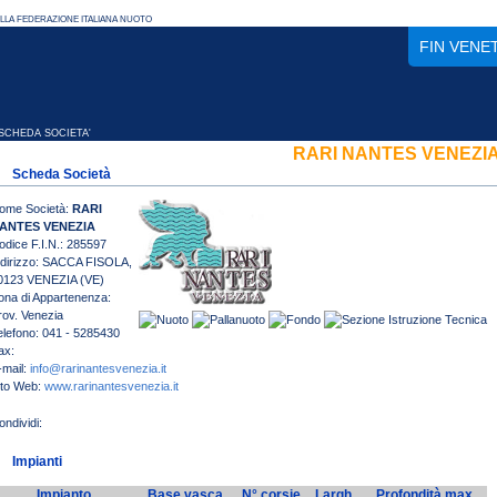
FIN VENE
CHEDA SOCIETA'
RARI NANTES VENEZI
Scheda Società
ome Società:
RARI
ANTES VENEZIA
odice F.I.N.: 285597
ndirizzo: SACCA FISOLA,
0123 VENEZIA (VE)
ona di Appartenenza:
rov. Venezia
elefono: 041 - 5285430
ax:
-mail:
info@rarinantesvenezia.it
ito Web:
www.rarinantesvenezia.it
Impianti
Impianto
Base vasca
N° corsie
Largh.
Profondità max