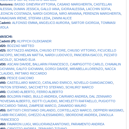
Juniores:
BASSO GINEVRA VITTORIA
,
CASANO MARGHERITA
,
CASTELLAN
ALESSIA
,
DUMAN JESSICA
,
GALLO IANA
,
GIORA ALESSIA
,
LACCHIN SOFIA
,
LEONCIN COSTANZA
,
NARDI GIORGIA
,
NIRO ARIANNA
,
PERENZIN MARGHERITA
,
RAVAGNAN IRENE
,
STEFANI LEDA
,
ZANINI ALICE
Cadetti:
ALFONSO EMMA
,
ANGELICO AURORA
,
SARTOR GIORGIA
,
TOMMASI
VIOLA
MASCHI:
Cadetti (P):
KLYPYCH OLEKSANDR
M20:
BOZZAO MATTEO
M25:
BOTTAZZO ANDREA
,
CHIUSO ETTORE
,
CHIUSO VITTORIO
,
FICUCIELLO
JACOPO
,
MICHIELAN MATTIA
,
NARDI LUDOVICO
,
PANCIERA ISACCO
,
PIZZATO
NICOLO'
,
SCHIAVO ELIA
M30:
ASCANI DAVIDE
,
BALLARIN FRANCESCO
,
CAMPIGOTTO CARLO
,
CHIAVALIN
GIOVANNI
,
GALFO GIOVANNI
,
GORGI DAVIDE
,
MIRABELLA LORENZO
,
NACCA
CLAUDIO
,
PATTARO RICCARDO
M35:
PESCE GIACOMO
M40:
CASTELLARO MARCO
,
CATALANO ENRICO
,
NOVELLO GIANGIACOMO
,
PINTON STEFANO
,
SACCHETTO STEFANO
,
SCHILIRO' MARCO
M45:
CUOMO ALBERTO
,
FERRO ALBERTO
M50:
BOLDRIN FABIO
,
BULLO ANDREA
,
CAVRARO ANDREA
,
DAL ZENNARO
PIOVESAN ALBERTO
,
ISOTTI CLAUDIO
,
MICHELETTI RAFFAELLO
,
PUGIOTTO
RICCARDO-TARAS
,
ZAMPESE MARCO
,
ZANARDO MAURO
M55:
BATTISTI CRISTIANO ORLANDO
,
CORTELLAZZI MARCO
,
DEPPIERI MASSIMO
,
GABBI RICCARDO
,
GHEZZO ALESSANDRO
,
SBORDONE ANDREA
,
ZANOLLA
FRANCESCO
M60:
FAVARON LUIGI
,
MIGLIORANZA ANTONIO
,
PARAMENTO ANDREA
M65:
CIRIOTTO ANDREA
,
ZENNARO TIZIANO