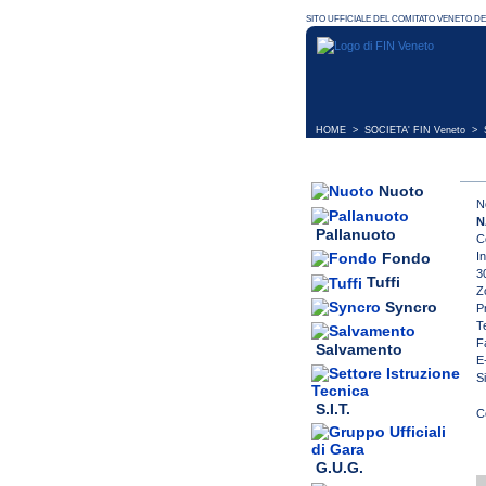
HOME
>
SOCIETA' FIN Veneto
> S
Nuoto
N
N
Pallanuoto
C
I
Fondo
3
Tuffi
Z
Syncro
P
T
F
Salvamento
E
S
S.I.T.
G.U.G.