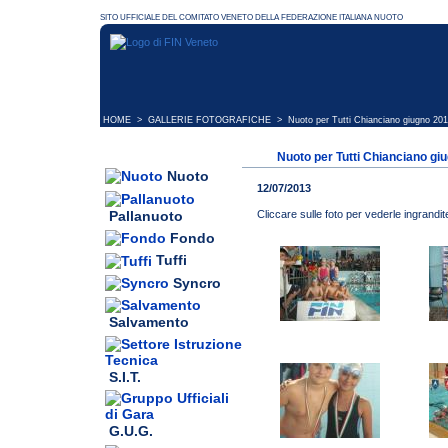
HOME
>
GALLERIE FOTOGRAFICHE
> Nuoto per Tutti Chianciano giugno 20
Nuoto per Tutti Chianciano gi
Nuoto
12/07/2013
Pallanuoto
Cliccare sulle foto per vederle ingrandit
Fondo
Tuffi
Syncro
Salvamento
S.I.T.
G.U.G.