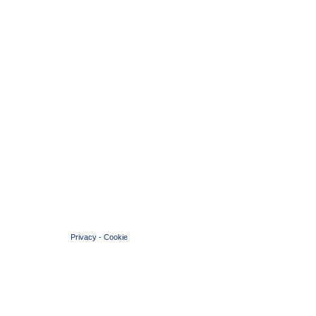
© 2004 Copyright by FIN Veneto - P.Iva 01384031009
Privacy
-
Cookie