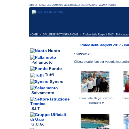
HOME
>
GALLERIE FOTOGRAFICHE
> Trofeo delle Regioni 2017 - Pallanuot
Trofeo delle Regioni 2017 - Pa
Nuoto
18/09/2017
Pallanuoto
Cliccare sulle foto per vederle ingrandit
Fondo
Tuffi
Syncro
Salvamento
Trofeo delle Regioni 2017 -
Trofeo
Pallanuoto M
S.I.T.
G.U.G.