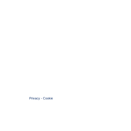
© 2004 Copyright by FIN Veneto - P.Iva 01384031009
Privacy
-
Cookie