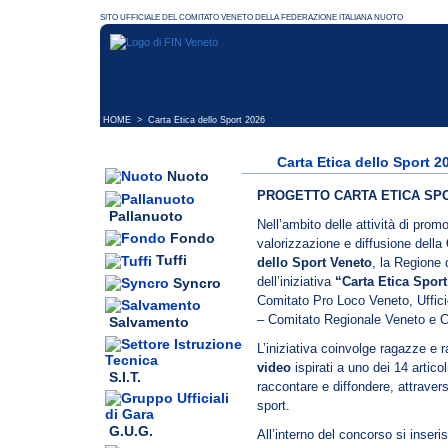
HOME
> Carta Etica dello Sport 2026
Carta Etica dello Sport 2
Nuoto
PROGETTO CARTA ETICA S
Pallanuoto
Nell’ambito delle attività di prom
Fondo
valorizzazione e diffusione della
Tuffi
dello Sport Veneto
, la Regione
dell’iniziativa
“Carta Etica Sport
Syncro
Comitato Pro Loco Veneto, Uffici
– Comitato Regionale Veneto e 
Salvamento
L’iniziativa coinvolge ragazze e 
video
ispirati a uno dei 14 articol
S.I.T.
raccontare e diffondere, attraverso
sport.
G.U.G.
All’interno del concorso si inseri