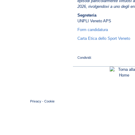
episodi particolarmente virtuosi 
2026, rivolgendovi a uno degli ent
Segreteria
UNPLI Veneto APS
Form candidatura
Carta Etica dello Sport Veneto
© 2004 Copyright by FIN Veneto - P.Iva 01384031009
Privacy
-
Cookie