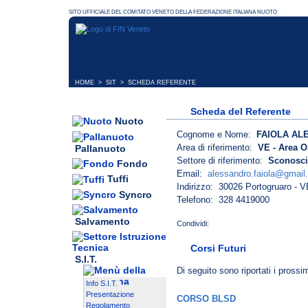
HOME
>
SIT
> SCHEDA REFERENTE
Scheda del Referente
Nuoto
Cognome e Nome:
FAIOLA AL
Area di riferimento:
VE - Area O
Pallanuoto
Settore di riferimento:
Sconosci
Fondo
Email:
alessandro.faiola@gmail
Tuffi
Indirizzo: 30026 Portogruaro - 
Syncro
Telefono: 328 4419000
Salvamento
Corsi Futuri
S.I.T.
Di seguito sono riportati i prossi
Info S.I.T.
Presentazione
CORSO BLSD
Regolamento