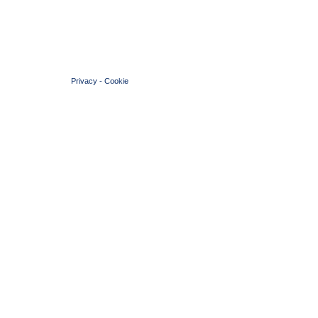
© 2004 Copyright by FIN Veneto - P.Iva 01384031009
Privacy
-
Cookie