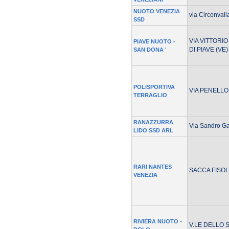
NUOTO VENEZIA
via Circonval
SSD
VIA VITTORI
PIAVE NUOTO -
DI PIAVE (VE)
SAN DONA '
POLISPORTIVA
VIA PENELLO
TERRAGLIO
RANAZZURRA
Via Sandro Ga
LIDO SSD ARL
RARI NANTES
SACCA FISOLA
VENEZIA
RIVIERA NUOTO -
V.LE DELLO S