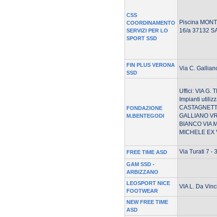
CSS
Piscina MONT
COORDINAMENTO
16/a 37132 
SERVIZI PER LO
SPORT SSD
FIN PLUS VERONA
Via C. Gallian
SSD
Uffici: VIA G
Impianti utili
CASTAGNETT
FONDAZIONE
GALLIANO VR 
M.BENTEGODI
BIANCO VIA 
MICHELE EX
Via Turati 7 -
FREE TIME ASD
GAM SSD -
ARBIZZANO
LEOSPORT NICE
VIA L. Da Vinc
FOOTWEAR
NEW FREE TIME
ASD