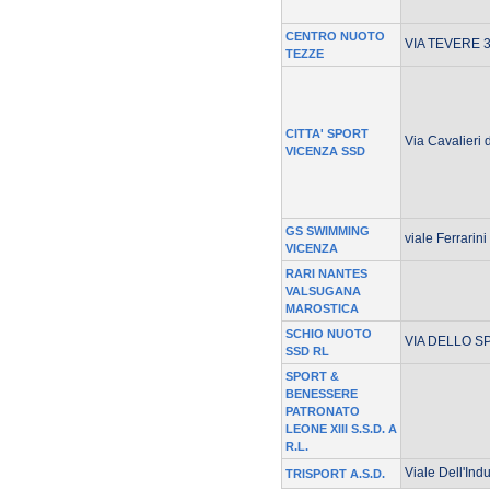
CENTRO NUOTO
VIA TEVERE 3
TEZZE
CITTA' SPORT
Via Cavalieri 
VICENZA SSD
GS SWIMMING
viale Ferrarin
VICENZA
RARI NANTES
VALSUGANA
MAROSTICA
SCHIO NUOTO
VIA DELLO SP
SSD RL
SPORT &
BENESSERE
PATRONATO
LEONE XIII S.S.D. A
R.L.
Viale Dell'Indu
TRISPORT A.S.D.