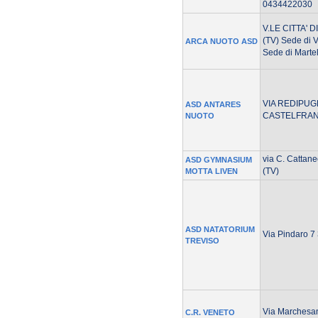
0434422030
V.LE CITTA'
(TV) Sede di V
ARCA NUOTO ASD
Sede di Marte
VIA REDIPUGLI
ASD ANTARES
CASTELFRAN
NUOTO
via C. Catta
ASD GYMNASIUM
(TV)
MOTTA LIVEN
ASD NATATORIUM
Via Pindaro 7
TREVISO
Via Marchesan
C.R. VENETO