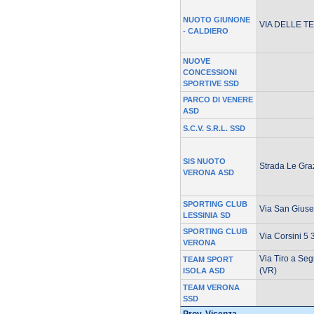
NUOTO GIUNONE
VIA DELLE T
- CALDIERO
NUOVE
CONCESSIONI
SPORTIVE SSD
PARCO DI VENERE
ASD
S.C.V. S.R.L. SSD
SIS NUOTO
Strada Le Gr
VERONA ASD
SPORTING CLUB
Via San Gius
LESSINIA SD
SPORTING CLUB
Via Corsini 5
VERONA
Via Tiro a Seg
TEAM SPORT
(VR)
ISOLA ASD
TEAM VERONA
SSD