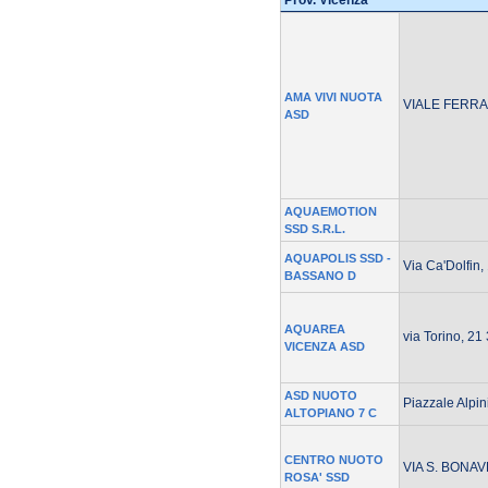
Prov. Vicenza
AMA VIVI NUOTA
VIALE FERRA
ASD
AQUAEMOTION
SSD S.R.L.
AQUAPOLIS SSD -
Via Ca'Dolfin
BASSANO D
AQUAREA
via Torino, 2
VICENZA ASD
ASD NUOTO
Piazzale Alpi
ALTOPIANO 7 C
CENTRO NUOTO
VIA S. BONAV
ROSA' SSD