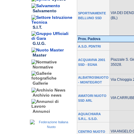
Salvamento
VIA DEI DEN
SPORTIVAMENTE
(BL)
BELLUNO SSD
S.I.T.
Prov. Padova
G.U.G.
A.S.D. PDNTRI
Master
Piazzale S. Gi
ACQUAVIVA 2001
35028.
SSD - EGNA
Normative
ALBATROSNUOTO
Via Chioggia 
- MONTEGROT
Gallerie
Archivio news
AMATORI NUOTO
VIA CARRUBB
SSD ARL
Annunci
AQUACHIARA
S.R.L. S.S.D.
VIA ANGELO 
CENTRO NUOTO