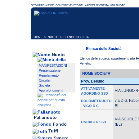
HOME
>
NUOTO
> ELENCO SOCIETA'
Elenco delle Società
Nuoto
Elenco delle società appartenenti alla 
Veneto.
MANIFESTAZIONI
Presentazione
NOME SOCIETA'
Regolamento
Circolari
Prov. Belluno
Società
ATTIVAMENTE
VIA LUNGO R
Approfondimenti
AGORDINO SSD
via D.G. Fab
DOLOMITI NUOTO
BL
- VIGO D C
Pallanuoto
VIA SCUOLE 
ONDABLU SSD
Fondo
(BL)
Tuffi
Syncro