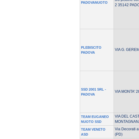
PADOVANUOTO
2 35142 PADO
PLEBISCITO
VIA G. GEREM
PADOVA
SSD 2001 SRL -
VIA MONTA' 2
PADOVA
VIA DEL CAS
TEAM EUGANEO
MONTAGNANA
NUOTO SSD
Via Decorati 
TEAM VENETO
(PD)
ASD