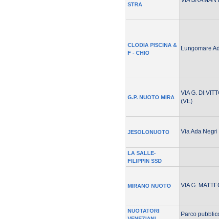
VIA BRAMANT
STRA
CLODIA PISCINA &
Lungomare Adr
F - CHIO
VIA G. DI VI
G.P. NUOTO MIRA
(VE)
Via Ada Negri
JESOLONUOTO
LA SALLE-
FILIPPIN SSD
VIA G. MATTE
MIRANO NUOTO
NUOTATORI
Parco pubbli
VENEZIANI