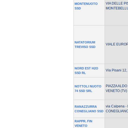
VIA DELLE PI
MONTENUOTO
MONTEBELLU
SSD
NATATORIUM
VIALE EUROPA
TREVISO SSD
NORD EST H2O
Via Pisani 12,
SSD RL
PIAZZA ALDO
NOTTOLI NUOTO
VENETO (TV)
74 SSD SRL
via Calpena -
RANAZZURRA
CONEGLIANO 
CONEGLIANO SSD
RAPPR. FIN
VENETO