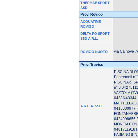
THERMAE SPORT
ASD
Prov. Rovigo
ACQUATIME
ROVIGO
DELTA PO SPORT
SSD A R.L.
via Cà nove 7
ROVIGO NUOTO
Prov. Treviso
PISCINA DI OD
Pontremoli n
PISCINA di SP
n° 6 0427511
VAZZOLA (TV) 
0438/443344 
MARTELLAGO 
A.R.C.A. SSD
0415030977 F
FONTANAFREDD
0424998656 F
MONFALCONE (G
0481711918 F
PASIANO (PN)-