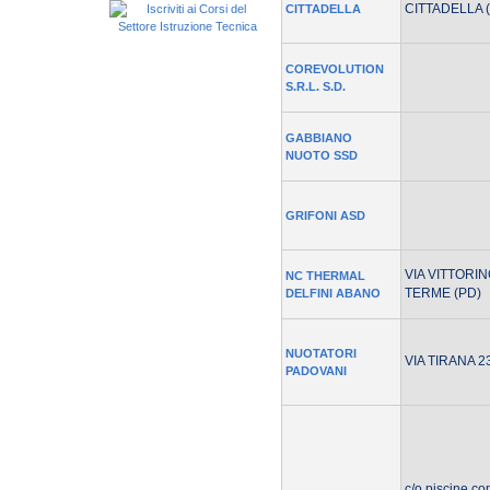
CITTADELLA 
CITTADELLA
COREVOLUTION
S.R.L. S.D.
GABBIANO
NUOTO SSD
GRIFONI ASD
VIA VITTORI
NC THERMAL
TERME (PD)
DELFINI ABANO
NUOTATORI
VIA TIRANA 2
PADOVANI
c/o piscine co