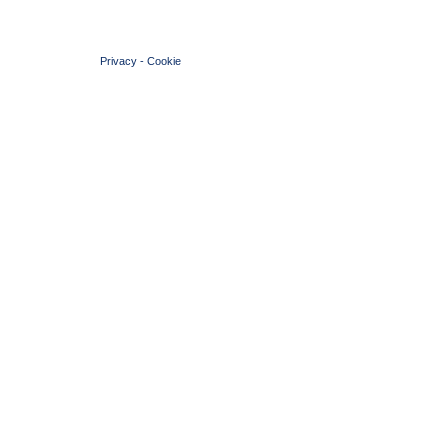
© 2004 Copyright by FIN Veneto - P.Iva 01384031009
Privacy
-
Cookie