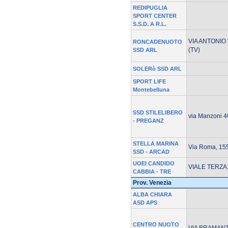
REDIPUGLIA
SPORT CENTER
S.S.D. A R.L.
VIA ANTONIO
RONCADENUOTO
(TV)
SSD ARL
SOLERò SSD ARL
SPORT LIFE
Montebelluna
SSD STILELIBERO
via Manzoni 4
- PREGANZ
STELLA MARINA
Via Roma, 155
SSD - ARCAD
UOEI CANDIDO
VIALE TERZA 
CABBIA - TRE
Prov. Venezia
ALBA CHIARA
ASD APS
CENTRO NUOTO