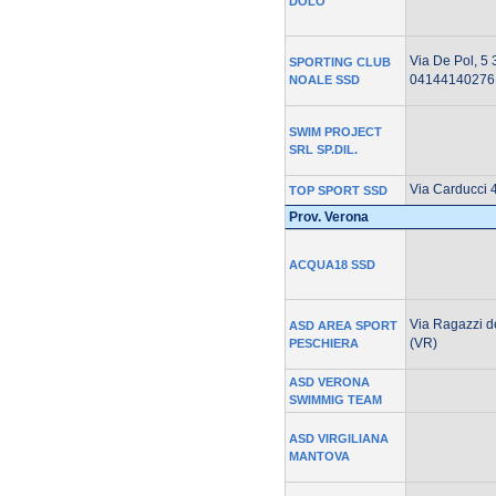
DOLO
Via De Pol, 5 
SPORTING CLUB
04144140276
NOALE SSD
SWIM PROJECT
SRL SP.DIL.
Via Carducci 
TOP SPORT SSD
Prov. Verona
ACQUA18 SSD
Via Ragazzi d
ASD AREA SPORT
(VR)
PESCHIERA
ASD VERONA
SWIMMIG TEAM
ASD VIRGILIANA
MANTOVA