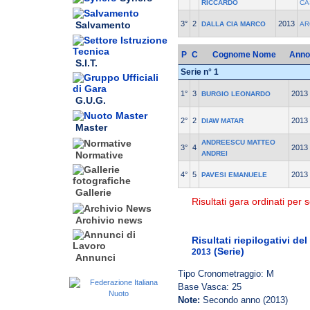
RICCARDO
CA
3°
2
2013
Salvamento
DALLA CIA MARCO
AR
P
C
Cognome Nome
Anno
S.I.T.
Serie n° 1
1°
3
2013
BURGIO LEONARDO
G.U.G.
2°
2
2013
DIAW MATAR
Master
ANDREESCU MATTEO
3°
4
2013
ANDREI
Normative
4°
5
2013
PAVESI EMANUELE
Gallerie
Risultati gara ordinati per s
Archivio news
Risultati riepilogativi d
(Serie)
2013
Annunci
Tipo Cronometraggio: M
Base Vasca: 25
Note:
Secondo anno (2013)