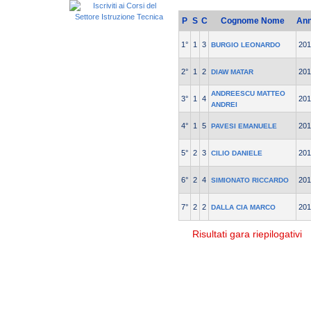
P
S
C
Cognome Nome
An
1°
1
3
201
BURGIO LEONARDO
2°
1
2
201
DIAW MATAR
ANDREESCU MATTEO
3°
1
4
201
ANDREI
4°
1
5
201
PAVESI EMANUELE
5°
2
3
201
CILIO DANIELE
6°
2
4
201
SIMIONATO RICCARDO
7°
2
2
201
DALLA CIA MARCO
Risultati gara riepilogativi