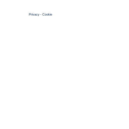
© 2004 Copyright by FIN Veneto - P.Iva 01384031009
Privacy
-
Cookie