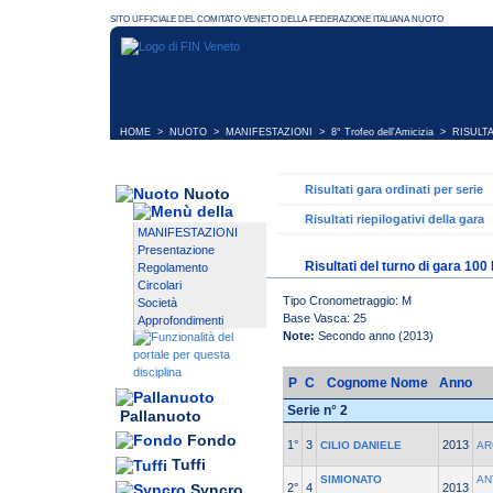
HOME
>
NUOTO
>
MANIFESTAZIONI
>
8° Trofeo dell'Amicizia
> RISULTA
Risultati gara ordinati per serie
Nuoto
Risultati riepilogativi della gara
MANIFESTAZIONI
Presentazione
Risultati del turno di gara 10
Regolamento
Circolari
Tipo Cronometraggio: M
Società
Base Vasca: 25
Approfondimenti
Note:
Secondo anno (2013)
P
C
Cognome Nome
Anno
Serie n° 2
Pallanuoto
Fondo
1°
3
2013
CILIO DANIELE
AR
Tuffi
SIMIONATO
AN
Syncro
2°
4
2013