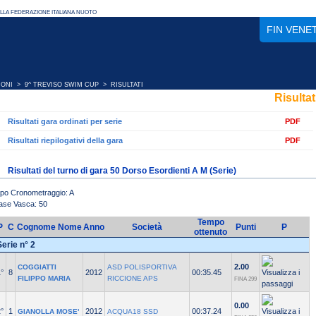
FIN VENE
IONI
>
9^ TREVISO SWIM CUP
> RISULTATI
Risultat
Risultati gara ordinati per serie
PDF
Risultati riepilogativi della gara
PDF
Risultati del turno di gara 50 Dorso Esordienti A M (Serie)
ipo Cronometraggio: A
ase Vasca: 50
Tempo
P
C
Cognome Nome
Anno
Società
Punti
P
ottenuto
Serie n° 2
2.00
COGGIATTI
ASD POLISPORTIVA
°
8
2012
00:35.45
FILIPPO MARIA
RICCIONE APS
FINA 299
0.00
°
1
2012
00:37.24
GIANOLLA MOSE'
ACQUA18 SSD