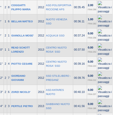
2.00
COGGIATTI
ASD POLISPORTIVA
°
2
8
2012
00:35.45
FILIPPO MARIA
RICCIONE APS
FINA 299
1.00
NUOTO VENEZIA
°
1
6
2012
00:36.11
BELLAN MATTEO
SSD
FINA 283
0.00
°
2
1
2012
00:37.24
GIANOLLA MOSE'
ACQUA18 SSD
FINA 258
0.00
READ SCHOTT
CENTRO NUOTO
10°
1
1
2013
00:37.50
LORENZO
ROSA' SSD
FINA 253
0.00
CENTRO NUOTO
1°
2
4
2012
00:39.16
PIOTTO CESARE
ROSA' SSD
FINA 222
0.00
GIORDANO
SSD STILELIBERO -
12°
2
7
2012
00:39.76
GIOVANNI
PREGANZ
FINA 212
0.00
ASD ANTARES
13°
2
6
2013
00:40.10
ZORZI NICOLO'
NUOTO
FINA 207
0.00
GABBIANO NUOTO
14°
2
3
2013
00:41.56
PERTILE PIETRO
SSD
FINA 186