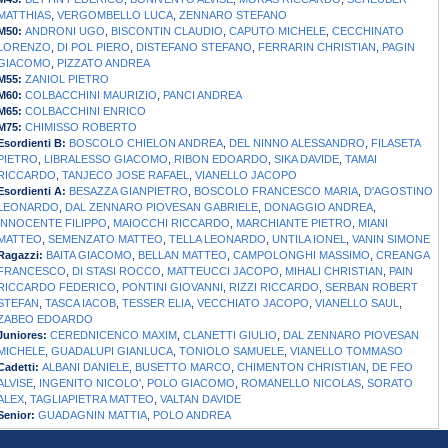
MATTHIAS
,
VERGOMBELLO LUCA
,
ZENNARO STEFANO
M50:
ANDRONI UGO
,
BISCONTIN CLAUDIO
,
CAPUTO MICHELE
,
CECCHINATO
LORENZO
,
DI POL PIERO
,
DISTEFANO STEFANO
,
FERRARIN CHRISTIAN
,
PAGIN
GIACOMO
,
PIZZATO ANDREA
M55:
ZANIOL PIETRO
M60:
COLBACCHINI MAURIZIO
,
PANCI ANDREA
M65:
COLBACCHINI ENRICO
M75:
CHIMISSO ROBERTO
Esordienti B:
BOSCOLO CHIELON ANDREA
,
DEL NINNO ALESSANDRO
,
FILASETA
PIETRO
,
LIBRALESSO GIACOMO
,
RIBON EDOARDO
,
SIKA DAVIDE
,
TAMAI
RICCARDO
,
TANJECO JOSE RAFAEL
,
VIANELLO JACOPO
Esordienti A:
BESAZZA GIANPIETRO
,
BOSCOLO FRANCESCO MARIA
,
D'AGOSTINO
LEONARDO
,
DAL ZENNARO PIOVESAN GABRIELE
,
DONAGGIO ANDREA
,
INNOCENTE FILIPPO
,
MAIOCCHI RICCARDO
,
MARCHIANTE PIETRO
,
MIANI
MATTEO
,
SEMENZATO MATTEO
,
TELLA LEONARDO
,
UNTILA IONEL
,
VANIN SIMONE
Ragazzi:
BAITA GIACOMO
,
BELLAN MATTEO
,
CAMPOLONGHI MASSIMO
,
CREANGA
FRANCESCO
,
DI STASI ROCCO
,
MATTEUCCI JACOPO
,
MIHALI CHRISTIAN
,
PAIN
RICCARDO FEDERICO
,
PONTINI GIOVANNI
,
RIZZI RICCARDO
,
SERBAN ROBERT
STEFAN
,
TASCA IACOB
,
TESSER ELIA
,
VECCHIATO JACOPO
,
VIANELLO SAUL
,
ZABEO EDOARDO
Juniores:
CEREDNICENCO MAXIM
,
CLANETTI GIULIO
,
DAL ZENNARO PIOVESAN
MICHELE
,
GUADALUPI GIANLUCA
,
TONIOLO SAMUELE
,
VIANELLO TOMMASO
Cadetti:
ALBANI DANIELE
,
BUSETTO MARCO
,
CHIMENTON CHRISTIAN
,
DE FEO
ALVISE
,
INGENITO NICOLO'
,
POLO GIACOMO
,
ROMANELLO NICOLAS
,
SORATO
ALEX
,
TAGLIAPIETRA MATTEO
,
VALTAN DAVIDE
Senior:
GUADAGNIN MATTIA
,
POLO ANDREA