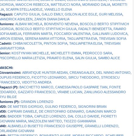
GIORGIA
,
MAIOCCHI REBECCA
,
MATTEUCCI NORA
,
MORANDO DALIA
,
MORETTI
LIA
,
SCARPA STELLA ADELE
,
VIANELLO ELENA
Ragazzi:
CAPUTO GIULIA
,
GALLO EMILY
,
GISLON ALICE EGLE
,
GURI MELISSA
,
MANDRICK ASHLEEN
,
ZANON DIANA DAHLIA
Juniores:
ALBANI MICHELA
,
BONIVENTO NEVENA
,
BOSCOLO BERTO STIPITIVICH
GIORGIA
,
BOSCOLO BERTO STIPITIVICH GIULIA
,
FADALTI BENEDETTA
,
FAVARO
SOFIA AMELIA
,
FERRARIN MARTA
,
FOCCARDI VALENTINA
,
GALLINARI LUDOVICA
,
MIRON ESENIA
,
SERENA MARIA VITTORIA
,
TAGLIAPIETRA EVA
,
TREVISAN SOFIA
Cadetti:
CHIBA NICOLETTA
,
PINTON SOFIA
,
TAGLIAPIETRA ELISA
,
TREVISAN
MARIAVITTORIA
Senior:
KOSTYNYAN MICHELLE
,
MICHELETTI EMMA
,
PEDROCCO SARA
,
PISCOPIELLO MARIA LETIZIA
,
PRAVATO ELENA
,
SALIN GIULIA
,
SAMBO ALICE
MASCHI:
Giovanissimi:
ABRATIQUE HUNTER AEDAN
,
CREANGA ALEX
,
DEL NINNO ANTONIO
,
DUPUIS FEDERICO
,
FICOTTO LEONARDO
,
SIRCU THEODORO
,
STROESCU
FRANCESCO
,
VIDOTTO ANDREA
Ragazzi (P):
BACCHETTO MARCO
,
CANESSA PAOLO GASPARE TIAN
,
FONTE
EDOARDO
,
GAZZATO FRANCESCO
,
VRABIE LUCIAN
,
ZANLUNGO ALESSANDRO
RYU BILGE
Juniores (P):
GRANDIN LORENZO
M20:
DE MATTEIS GIORGIO
,
GULINO FEDERICO
,
SIGNORINI BRIAN
M30:
CAPRARI DANIELE
,
DE CRISTOFARO GENNARO
,
GAVAGNIN MARCO
M35:
BADOER TOBIA
,
CAPUZZI LORENZO
,
DAL COLLO DAVIDE
,
FIORETTI
GIOVANNI MARIA
,
MAZZOLENI MATTEO
,
TIOZZO GIANMARIA
M40:
ALBANELLO BUSETTO FRANCESCO GIUSEPPE
,
GRANELLI LORENZO
,
ORLANDINI GIOVANNI
M45:
BETTIN FEDERICO
,
BONIVENTO ALVISE
,
MORAS RICCARDO
,
SCHEUBER