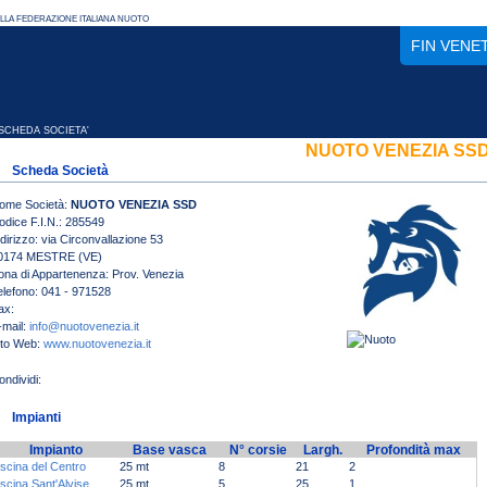
FIN VENE
CHEDA SOCIETA'
NUOTO VENEZIA SS
Scheda Società
ome Società:
NUOTO VENEZIA SSD
odice F.I.N.: 285549
ndirizzo: via Circonvallazione 53
0174 MESTRE (VE)
ona di Appartenenza: Prov. Venezia
elefono: 041 - 971528
ax:
-mail:
info@nuotovenezia.it
ito Web:
www.nuotovenezia.it
Impianti
Impianto
Base vasca
N° corsie
Largh.
Profondità max
iscina del Centro
25 mt
8
21
2
iscina Sant'Alvise
25 mt
5
25
1