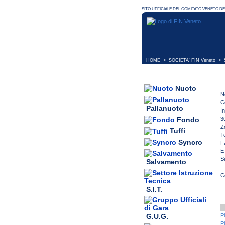
HOME
>
SOCIETA' FIN Veneto
> S
Nuoto
N
C
Pallanuoto
I
3
Fondo
Z
Tuffi
T
Syncro
F
E
S
Salvamento
S.I.T.
G.U.G.
P
P