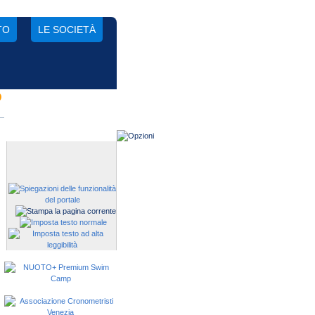
TO
LE SOCIETÀ
D
Gestisci una società?
Devi iscrivere i tuoi atleti alle
manifestazioni?