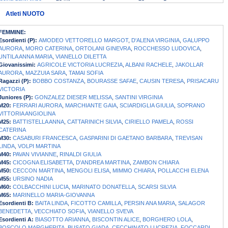
Atleti NUOTO
FEMMINE:
Esordienti (P):
AMODEO VETTORELLO MARGOT
,
D'ALENA VIRGINIA
,
GALUPPO
AURORA
,
MORO CATERINA
,
ORTOLANI GINEVRA
,
ROCCHESSO LUDOVICA
,
UNTILA ANNA MARIA
,
VIANELLO DILETTA
Giovanissimi:
AGRICOLE VICTORIA LUCREZIA
,
ALBANI RACHELE
,
JAKOLLAR
AURORA
,
MAZZUIA SARA
,
TAMAI SOFIA
Ragazzi (P):
BOBBO COSTANZA
,
BOURASSE SAFAE
,
CAUSIN TERESA
,
PRISACARU
VICTORIA
Juniores (P):
GONZALEZ DIESER MELISSA
,
SANTINI VIRGINIA
M20:
FERRARI AURORA
,
MARCHIANTE GAIA
,
SCIARDIGLIA GIULIA
,
SOPRANO
VITTORIA ANGIOLINA
M25:
BATTISTELLA ANNA
,
CATTARINICH SILVIA
,
CIRIELLO PAMELA
,
ROSSI
CATERINA
M30:
CASABURI FRANCESCA
,
GASPARINI DI GAETANO BARBARA
,
TREVISAN
LINDA
,
VOLPI MARTINA
M40:
PAVAN VIVIANNE
,
RINALDI GIULIA
M45:
CICOGNA ELISABETTA
,
D'ANDREA MARTINA
,
ZAMBON CHIARA
M50:
CECCON MARTINA
,
MENGOLI ELISA
,
MIMMO CHIARA
,
POLLACCHI ELENA
M55:
URSINO NADIA
M60:
COLBACCHINI LUCIA
,
MARINATO DONATELLA
,
SCARSI SILVIA
M65:
MARINELLO MARIA-GIOVANNA
Esordienti B:
BAITA LINDA
,
FICOTTO CAMILLA
,
PERSIN ANA MARIA
,
SALAGOR
BENEDETTA
,
VECCHIATO SOFIA
,
VIANELLO SVEVA
Esordienti A:
BIASOTTO ARIANNA
,
BISCONTIN ALICE
,
BORGHERO LOLA
,
BOSCOLO MARGHERITA
,
BUSATO GIADA
,
CECCHINATO LUCREZIA
,
FOCCARDI