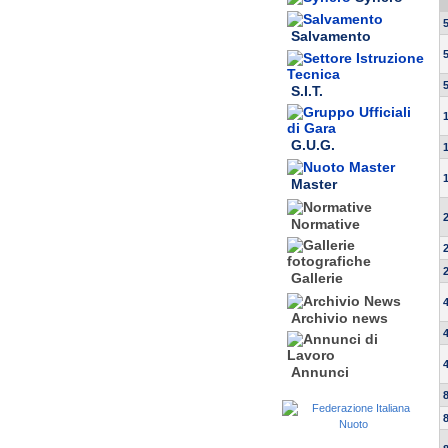
Salvamento
S.I.T.
G.U.G.
Master
Normative
Gallerie
Archivio news
Annunci