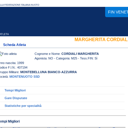
FIN VENE
TLETA
MARGHERITA CORDIAL
Scheda Atleta
Cognome e Nome:
CORDIALI MARGHERITA
Agonista: NO - Categoria: M25 - Tess.FIN: Sì
nno nascita: 1999
odice F.I.N.: 407194
ruppo Militare:
MONTEBELLUNA BIANCO-AZZURRA
ocietà:
MONTENUOTO SSD
Tempi Migliori
Gare Disputate
Statistiche per specialità
empi Migliori