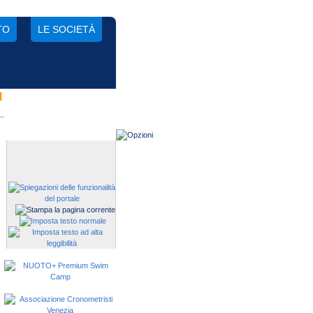
TO
LE SOCIETÀ
I
Gestisci una società?
Devi iscrivere i tuoi atleti alle
manifestazioni?