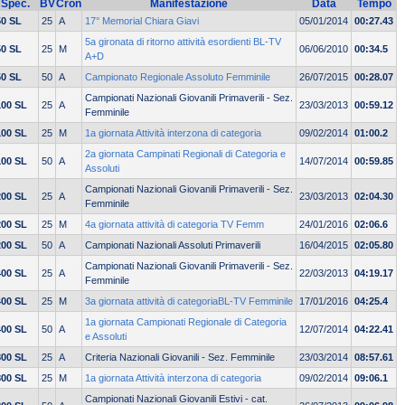
Spec.
BV
Cron
Manifestazione
Data
Tempo
50 SL
25
A
17° Memorial Chiara Giavi
05/01/2014
00:27.43
5a gironata di ritorno attività esordienti BL-TV
50 SL
25
M
06/06/2010
00:34.5
A+D
50 SL
50
A
Campionato Regionale Assoluto Femminile
26/07/2015
00:28.07
Campionati Nazionali Giovanili Primaverili - Sez.
100 SL
25
A
23/03/2013
00:59.12
Femminile
100 SL
25
M
1a giornata Attività interzona di categoria
09/02/2014
01:00.2
2a giornata Campinati Regionali di Categoria e
100 SL
50
A
14/07/2014
00:59.85
Assoluti
Campionati Nazionali Giovanili Primaverili - Sez.
200 SL
25
A
23/03/2013
02:04.30
Femminile
200 SL
25
M
4a giornata attività di categoria TV Femm
24/01/2016
02:06.6
200 SL
50
A
Campionati Nazionali Assoluti Primaverili
16/04/2015
02:05.80
Campionati Nazionali Giovanili Primaverili - Sez.
400 SL
25
A
22/03/2013
04:19.17
Femminile
400 SL
25
M
3a giornata attività di categoriaBL-TV Femminile
17/01/2016
04:25.4
1a giornata Campionati Regionale di Categoria
400 SL
50
A
12/07/2014
04:22.41
e Assoluti
800 SL
25
A
Criteria Nazionali Giovanili - Sez. Femminile
23/03/2014
08:57.61
800 SL
25
M
1a giornata Attività interzona di categoria
09/02/2014
09:06.1
Campionati Nazionali Giovanili Estivi - cat.