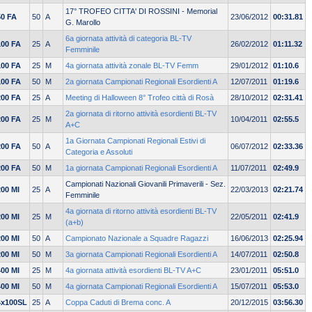
17° TROFEO CITTA' DI ROSSINI - Memorial
50 FA
50
A
23/06/2012
00:31.81
G. Marollo
6a giornata attività di categoria BL-TV
100 FA
25
A
26/02/2012
01:11.32
Femminile
100 FA
25
M
4a giornata attività zonale BL-TV Femm
29/01/2012
01:10.6
100 FA
50
M
2a giornata Campionati Regionali Esordienti A
12/07/2011
01:19.6
200 FA
25
A
Meeting di Halloween 8° Trofeo città di Rosà
28/10/2012
02:31.41
2a giornata di ritorno attività esordienti BL-TV
200 FA
25
M
10/04/2011
02:55.5
A+C
1a Giornata Campionati Regionali Estivi di
200 FA
50
A
06/07/2012
02:33.36
Categoria e Assoluti
200 FA
50
M
1a giornata Campionati Regionali Esordienti A
11/07/2011
02:49.9
Campionati Nazionali Giovanili Primaverili - Sez.
200 MI
25
A
22/03/2013
02:21.74
Femminile
4a giornata di ritorno attività esordienti BL-TV
200 MI
25
M
22/05/2011
02:41.9
(a+b)
200 MI
50
A
Campionato Nazionale a Squadre Ragazzi
16/06/2013
02:25.94
200 MI
50
M
3a giornata Campionati Regionali Esordienti A
14/07/2011
02:50.8
400 MI
25
M
4a giornata attività esordienti BL-TV A+C
23/01/2011
05:51.0
400 MI
50
M
4a giornata Campionati Regionali Esordienti A
15/07/2011
05:53.0
4x100SL
25
A
Coppa Caduti di Brema conc. A
20/12/2015
03:56.30