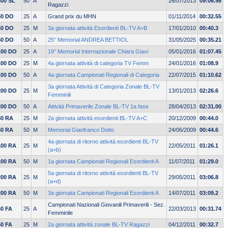
800 SL
50
A
26/07/2013
09:06.98
Ragazzi
50 DO
25
A
Grand prix du MHN
01/11/2014
00:32.55
50 DO
25
M
3a giornata attività Esordienti BL-TV A+B
17/01/2010
00:40.3
50 DO
50
A
25° Memorial ANDREA BETTIOL
31/05/2025
00:35.21
100 DO
25
A
19° Memorial Internazionale Chiara Giavi
05/01/2016
01:07.45
100 DO
25
M
4a giornata attività di categoria TV Femm
24/01/2016
01:08.9
100 DO
50
A
4a giornata Campionati Regionali di Categoria
22/07/2015
01:10.62
3a giornata Attività di Categoria Zonale BL-TV
200 DO
25
M
13/01/2013
02:26.6
Femminili
200 DO
50
A
Attività Primaverile Zonale BL-TV 1a fase
28/04/2013
02:31.00
50 RA
25
M
2a giornata attività esordienti BL-TV A+C
20/12/2009
00:44.0
50 RA
50
M
Memorial Gianfranco Dotto
24/06/2009
00:44.6
4a giornata di ritorno attività esordienti BL-TV
100 RA
25
M
22/05/2011
01:26.1
(a+b)
100 RA
50
M
1a giornata Campionati Regionali Esordienti A
11/07/2011
01:29.0
5a giornata di ritorno attività esordienti BL-TV
200 RA
25
M
29/05/2011
03:06.8
(a+d)
200 RA
50
M
3a giornata Campionati Regionali Esordienti A
14/07/2011
03:09.2
Campionati Nazionali Giovanili Primaverili - Sez.
50 FA
25
A
22/03/2013
00:31.74
Femminile
50 FA
25
M
2a giornata attività zonale BL-TV Ragazzi
04/12/2011
00:32.7