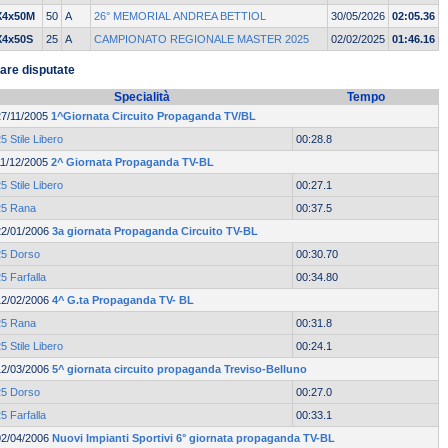
X4x50M
50
A
26° MEMORIAL ANDREA BETTIOL
30/05/2026
02:05.36
X4x50S
25
A
CAMPIONATO REGIONALE MASTER 2025
02/02/2025
01:46.16
are disputate
Specialità
Tempo
27/11/2005
1^Giornata Circuito Propaganda TV/BL
5 Stile Libero
00:28.8
11/12/2005
2^ Giornata Propaganda TV-BL
5 Stile Libero
00:27.1
25 Rana
00:37.5
22/01/2006
3a giornata Propaganda Circuito TV-BL
25 Dorso
00:30.70
5 Farfalla
00:34.80
12/02/2006
4^ G.ta Propaganda TV- BL
25 Rana
00:31.8
5 Stile Libero
00:24.1
12/03/2006
5^ giornata circuito propaganda Treviso-Belluno
25 Dorso
00:27.0
5 Farfalla
00:33.1
02/04/2006
Nuovi Impianti Sportivi 6° giornata propaganda TV-BL