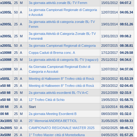
4x100SL
25
M
3a giornata attività zonale BL-TV Femm
15/01/2012
04:07.2
1a giornata Campionati Regionale di Categoria
4x100SL
50
A
12/07/2014
04:05.34
e Assoluti
3a giornata attività di categoria zonale BL-TV
4x200SL
25
A
19/01/2014
08:51.26
Femm
3a giornata Attività di Categoria Zonale BL-TV
4x200SL
25
M
13/01/2013
09:08.2
Femminili
4x200SL
50
A
3a giornata Campionati Regionali di Categoria
20/07/2015
08:38.81
4x100MI
25
A
Coppa Caduti di Brema conc. A
17/12/2017
04:29.58
4x100MI
25
M
1a giornata attività di categoria BL-TV (ragazzi)
25/11/2012
04:34.0
4a Giornata Campionati Regionali Estivi di
4x100MI
50
A
12/07/2012
04:37.06
Categoria e Assoluti
4x50SL
25
A
Meeting di Halloween 8° Trofeo città di Rosà
28/10/2012
01:53.19
4x50 MI
25
A
Meeting di Halloween 8° Trofeo città di Rosà
28/10/2012
02:04.45
4x50 MI
25
M
2a giornata attività esordienti BL-TV A+C
20/12/2009
02:33.9
4x50 MI
50
A
12° Trofeo Città di Schio
19/05/2013
01:58.75
100 MI
25
A
Start
11/10/2014
01:09.21
100 MI
25
M
2a giornata Meeting Esordienti B
08/03/2009
01:32.0
X4x100S
50
A
25° Memorial ANDREA BETTIOL
31/05/2025
03:59.33
X4x200S
50
A
CAMPIONATO REGIONALE MASTER 2025
02/02/2025
08:45.72
X4x50M
25
A
1° Trofeo Master città di Montebelluna
04/05/2025
01:57.25