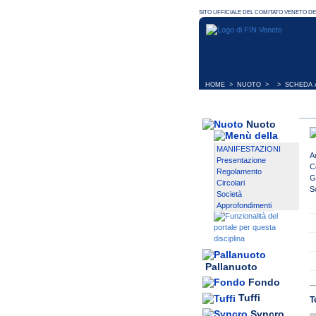
HOME
>
NUOTO
> > SCHEDA A
Nuoto
MANIFESTAZIONI
A
Presentazione
C
Regolamento
G
Circolari
S
Società
Approfondimenti
Pallanuoto
Fondo
Tuffi
T
Syncro