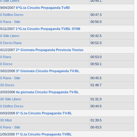
0 Stile Libero
00:44.1
29/04/2007
6^G.ta Circuito Propaganda Tv/Bl
50 Delfino Dorso
00:47.3
0 Rana - Stile
00:50.0
25/11/2007
1^G.ta Circuito Propaganda TV/BL 07/08
0 Stile Libero
00:42.5
50 Dorso-Rana
00:52.0
16/12/2007
2^ Giornata Propaganda Provincia Treviso
50 Rana
00:53.0
50 Dorso
00:50.1
03/02/2008
3^ Giornata Circuito Propaganda TV-BL
0 Rana - Stile
00:45.5
100 Dorso
01:48.7
02/03/2008
4a giornata Circuito Propaganda TV-BL
00 Stile Libero
01:31.0
50 Delfino Dorso
00:44.5
30/03/2008
5^ G.ta Circuito Propaganda TV-BL
00 Misti
01:39.5
0 Rana - Stile
00:43.5
11/05/2008
7^ G.ta Circuito Propaganda TV/BL