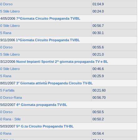
50 Dorso
01:04.9
5 Stile Libero
00:24.0
14/05/2006
7^Giornata Circuito Propaganda TV/BL
0 Stile Libero
00:56.7
25 Rana
00:30.1
19/11/2006
1^Giornata Circuito Propaganda TV/BL
50 Dorso
00:55.6
5 Stile Libero
00:21.0
03/12/2006
Nuovi Impianti Sportivi 2^ giornata propaganda TV e BL
0 Stile Libero
00:46.6
25 Rana
00:25.9
28/01/2007
3° Giornata attività Propaganda Circuito TV-BL
5 Farfalla
00:21.60
50 Dorso-Rana
00:56.70
25/02/2007
4^ Giornata propaganda TV-BL
50 Dorso
00:50.5
0 Rana - Stile
00:50.2
25/03/2007
5^ G.ta Circuito Propaganda TV-BL
50 Rana
00:56.4