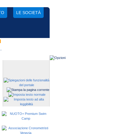
TO
LE SOCIETÀ
I
Gestisci una società?
Devi iscrivere i tuoi atleti alle
manifestazioni?