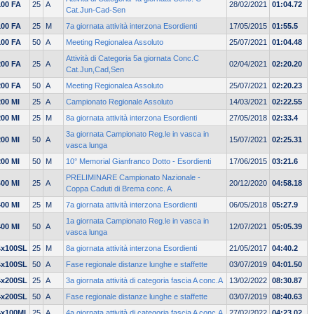
100 FA
25
A
28/02/2021
01:04.72
Cat.Jun-Cad-Sen
100 FA
25
M
7a giornata attività interzona Esordienti
17/05/2015
01:55.5
100 FA
50
A
Meeting Regionalea Assoluto
25/07/2021
01:04.48
Attività di Categoria 5a giornata Conc.C
200 FA
25
A
02/04/2021
02:20.20
Cat.Jun,Cad,Sen
200 FA
50
A
Meeting Regionalea Assoluto
25/07/2021
02:20.23
200 MI
25
A
Campionato Regionale Assoluto
14/03/2021
02:22.55
200 MI
25
M
8a giornata attività interzona Esordienti
27/05/2018
02:33.4
3a giornata Campionato Reg.le in vasca in
200 MI
50
A
15/07/2021
02:25.31
vasca lunga
200 MI
50
M
10° Memorial Gianfranco Dotto - Esordienti
17/06/2015
03:21.6
PRELIMINARE Campionato Nazionale -
400 MI
25
A
20/12/2020
04:58.18
Coppa Caduti di Brema conc. A
400 MI
25
M
7a giornata attività interzona Esordienti
06/05/2018
05:27.9
1a giornata Campionato Reg.le in vasca in
400 MI
50
A
12/07/2021
05:05.39
vasca lunga
4x100SL
25
M
8a giornata attività interzona Esordienti
21/05/2017
04:40.2
4x100SL
50
A
Fase regionale distanze lunghe e staffette
03/07/2019
04:01.50
4x200SL
25
A
3a giornata attività di categoria fascia A conc.A
13/02/2022
08:30.87
4x200SL
50
A
Fase regionale distanze lunghe e staffette
03/07/2019
08:40.63
4x100MI
25
A
4a giornata attività di categoria fascia A conc.A
27/02/2022
04:23.02