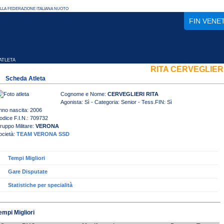
FIN VENE
TLETA
RITA CERVEGLIER
Scheda Atleta
Cognome e Nome:
CERVEGLIERI RITA
Agonista: Sì - Categoria: Senior - Tess.FIN: Sì
nno nascita: 2006
odice F.I.N.: 709732
ruppo Militare:
VERONA
ocietà:
TEAM VERONA SSD
Tempi Migliori
Gare Disputate
Statistiche per specialità
empi Migliori