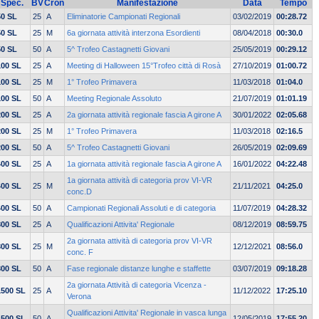
Spec.
BV
Cron
Manifestazione
Data
Tempo
50 SL
25
A
Eliminatorie Campionati Regionali
03/02/2019
00:28.72
50 SL
25
M
6a giornata attività interzona Esordienti
08/04/2018
00:30.0
50 SL
50
A
5^ Trofeo Castagnetti Giovani
25/05/2019
00:29.12
100 SL
25
A
Meeting di Halloween 15°Trofeo città di Rosà
27/10/2019
01:00.72
100 SL
25
M
1° Trofeo Primavera
11/03/2018
01:04.0
100 SL
50
A
Meeting Regionale Assoluto
21/07/2019
01:01.19
200 SL
25
A
2a giornata attività regionale fascia A girone A
30/01/2022
02:05.68
200 SL
25
M
1° Trofeo Primavera
11/03/2018
02:16.5
200 SL
50
A
5^ Trofeo Castagnetti Giovani
26/05/2019
02:09.69
400 SL
25
A
1a giornata attività regionale fascia A girone A
16/01/2022
04:22.48
1a giornata attività di categoria prov VI-VR
400 SL
25
M
21/11/2021
04:25.0
conc.D
400 SL
50
A
Campionati Regionali Assoluti e di categoria
11/07/2019
04:28.32
800 SL
25
A
Qualificazioni Attivita' Regionale
08/12/2019
08:59.75
2a giornata attività di categoria prov VI-VR
800 SL
25
M
12/12/2021
08:56.0
conc. F
800 SL
50
A
Fase regionale distanze lunghe e staffette
03/07/2019
09:18.28
2a giornata Attività di categoria Vicenza -
1500 SL
25
A
11/12/2022
17:25.10
Verona
Qualificazioni Attivita' Regionale in vasca lunga
1500 SL
50
A
12/05/2019
17:55.20