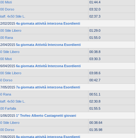
00 Misti
01:44.4
200 Dorso
03:32.0
taff. 4x50 Stile L.
02:37.3
22/02/2015
4a giornata attività interzona Esordienti
00 Stile Libero
01:29.0
100 Rana
01:55.0
12/04/2015
5a giornata Attività Interzona Esordienti
0 Stile Libero
00:38.8
00 Misti
03:30.3
26/04/2015
6a giornata Attività Interzona Esordienti
00 Stile Libero
03:08.6
50 Dorso
00:42.7
17/05/2015
7a giornata attività interzona Esordienti
50 Rana
00:51.1
taff. 4x50 Stile L.
02:30.8
00 Farfalla
01:55.5
01/06/2015
1° Trofeo Alberto Castagnetti giovani
0 Stile Libero
00:38.64
100 Dorso
01:35.98
07/06/2015
8a giornata attività interzona Esordienti