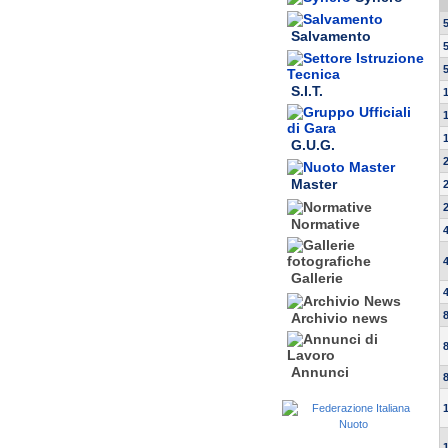
Salvamento
S.I.T.
G.U.G.
Master
Normative
Gallerie
Archivio news
Annunci