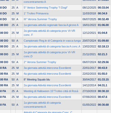
concentramento A
50 DO
25
A
5° Venice Swimming Trophy "I Dogi"
08/12/2025
00:33.04
50 DO
25
M
1° Trofeo Primavera
11/03/2018
00:34.9
50 DO
50
A
III° Verona Summer Trophy
06/07/2025
00:32.49
100 DO
25
A
1a giornata attività regionale fascia A girone A
16/01/2022
01:06.00
2a giornata attività di categoria prov VI-VR
100 DO
25
M
12/12/2021
01:04.8
conc. F
100 DO
50
A
Campionato Reg.le di Categoria in vasca lunga
20/07/2024
01:09.60
200 DO
25
A
3a giornata attività di categoria fascia A conc.A
13/02/2022
02:18.13
1a giornata attività di categoria prov VI-VR
200 DO
25
M
21/11/2021
02:21.3
conc.D
200 DO
50
A
2° Verona Summer Trophy
06/07/2024
02:29.56
50 RA
25
M
3a giornata attività interzona Esordienti
22/01/2017
00:43.9
100 RA
25
M
4a giornata attività interzona Esordienti
22/02/2015
01:55.0
100 RA
50
A
8° Meeting Squalo blu
30/04/2017
01:33.15
200 RA
25
M
2a giornata Attività interzona Esordienti
14/12/2014
04:31.1
50 FA
25
A
Meeting di Halloween 15°Trofeo città di Rosà
27/10/2019
00:30.10
50 FA
25
M
8a giornata attività interzona Esordienti
07/06/2015
00:47.6
1a giornata attività di categoria
50 FA
50
A
01/05/2022
00:30.68
concentramento A
Attività di Categoria 4a giornata Conc. C