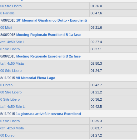
00 Stile Libero
01:26.0
0 Farfalla
00:47.6
17/06/2015
10° Memorial Gianfranco Dotto - Esordienti
00 Misti
03:21.6
28/06/2015
Meeting Regionale Esordienti B 1a fase
taff. 4x50 Stile L.
02:27.4
0 Stile Libero
00:37.1
28/06/2015
Meeting Regionale Esordienti B 2a fase
taff. 4x50 Mista
02:50.3
00 Stile Libero
01:24.7
08/11/2015
VII Memorial Elena Lago
50 Dorso
00:42.7
00 Stile Libero
01:21.2
0 Stile Libero
00:36.2
taff. 4x50 Stile L.
02:42.5
15/11/2015
1a giornata attività interzona Esordienti
0 Stile Libero
00:35.3
taff. 4x50 Mista
03:03.7
100 Dorso
01:27.2