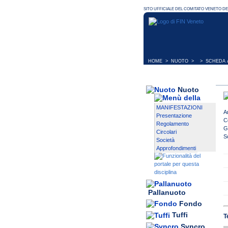
HOME
>
NUOTO
> > SCHEDA A
Nuoto
MANIFESTAZIONI
A
Presentazione
C
Regolamento
G
Circolari
S
Società
Approfondimenti
Pallanuoto
Fondo
Tuffi
T
Syncro