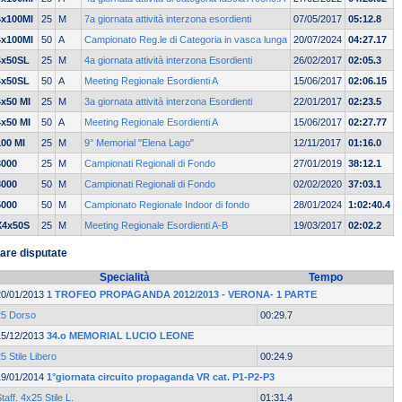
4x100MI
25
M
7a giornata attività interzona esordienti
07/05/2017
05:12.8
4x100MI
50
A
Campionato Reg.le di Categoria in vasca lunga
20/07/2024
04:27.17
4x50SL
25
M
4a giornata attività interzona Esordienti
26/02/2017
02:05.3
4x50SL
50
A
Meeting Regionale Esordienti A
15/06/2017
02:06.15
4x50 MI
25
M
3a giornata attività interzona Esordienti
22/01/2017
02:23.5
4x50 MI
50
A
Meeting Regionale Esordienti A
15/06/2017
02:27.77
100 MI
25
M
9° Memorial "Elena Lago"
12/11/2017
01:16.0
3000
25
M
Campionati Regionali di Fondo
27/01/2019
38:12.1
3000
50
M
Campionati Regionali di Fondo
02/02/2020
37:03.1
5000
50
M
Campionato Regionale Indoor di fondo
28/01/2024
1:02:40.4
X4x50S
25
M
Meeting Regionale Esordienti A-B
19/03/2017
02:02.2
are disputate
Specialità
Tempo
20/01/2013
1 TROFEO PROPAGANDA 2012/2013 - VERONA- 1 PARTE
25 Dorso
00:29.7
15/12/2013
34.o MEMORIAL LUCIO LEONE
5 Stile Libero
00:24.9
19/01/2014
1°giornata circuito propaganda VR cat. P1-P2-P3
taff. 4x25 Stile L.
01:31.4