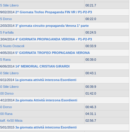
5 Stile Libero
00:21.7
09/02/2014
2^ Giornata Trofeo Propaganda FIN VR / P1-P2-P3
25 Dorso
00:22.0
22/03/2014
3° giornata circuito propaganda Verona 1° parte
5 Farfalla
00:24.5
13/04/2014
4° GIORNATA PROPAGANDA VERONA - P1-P2-P3
25 Nuoto Ostacoli
00:33.9
04/05/2014
5° GIORNATA TROFEO PROPAGANDA VERONA
25 Rana
00:39.0
06/06/2014
14° MEMORIAL CRISTIAN GIRARDI
0 Stile Libero
00:43.1
16/11/2014
1a giornata attività interzona Esordienti
0 Stile Libero
00:39.9
100 Dorso
01:42.0
14/12/2014
2a giornata Attività interzona Esordienti
50 Dorso
00:46.3
200 Rana
04:31.1
taff. 4x50 Mista
02:56.7
25/01/2015
3a giornata attività interzona Esordienti