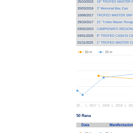
25/10/2015
19° TROFEO MASTER
20/03/2016
3° Memorial Max Zuin
10/06/2017
TROFEO MASTER SNP - 
29/10/2017
21° Trofeo Master Rovig
03/02/2023
CAMPIONATO REGIONA
04/01/2025
8° TROFEO CASA DI C
01/11/2025
2° TROFEO MASTER CI
50 m
25 m
20…
L
2017
L
2018
L
2019
L
20
50 Rana
Data
Manifestazio