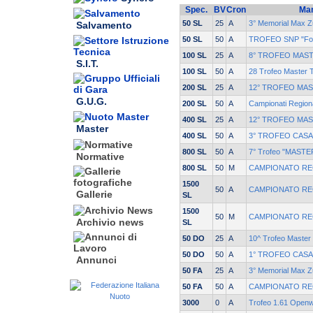
Spec.
BV
Cron
Man
50 SL
25
A
3° Memorial Max Z
Salvamento
50 SL
50
A
TROFEO SNP "Fond
100 SL
25
A
8° TROFEO MAS
S.I.T.
100 SL
50
A
28 Trofeo Maste
200 SL
25
A
12° TROFEO MA
G.U.G.
200 SL
50
A
Campionati Regio
400 SL
25
A
12° TROFEO MA
Master
400 SL
50
A
3° TROFEO CASA
800 SL
50
A
7° Trofeo "MASTER
Normative
800 SL
50
M
CAMPIONATO RE
1500
50
A
CAMPIONATO RE
Gallerie
SL
1500
50
M
CAMPIONATO RE
Archivio news
SL
50 DO
25
A
10^ Trofeo Master
50 DO
50
A
1° TROFEO CASA
Annunci
50 FA
25
A
3° Memorial Max Z
50 FA
50
A
CAMPIONATO RE
3000
0
A
Trofeo 1.61 Openw