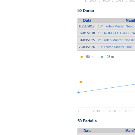
…
L
2017
L
2018
L
2019
L
202
50 Dorso
Data
Manif
18/11/2017
10^ Trofeo Master Nuoto
07/01/2018
1° TROFEO CASA DI C
01/03/2025
2° Trofeo Master Città di
22/03/2026
10° Trofeo Master 2001 
50 m
25 m
2…
L
2019
L
2020
L
2021
50 Farfalla
Data
Manif