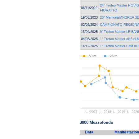
24° Trofeo Master ROVI
06/11/2022
FIORATTO
19/05/2023
23° Memorial ANDREA B
02/02/2024
CAMPIONATO REGIONA
13/04/2025
9° Trofeo Master LE BAN
04/05/2025
1° Trofeo Master città di 
14/12/2025
1° Trofeo Master Città di 
50 m
25 m
L
2017
L
2018
L
2019
L
2020
3000 Mezzofondo
Data
Manifestazio