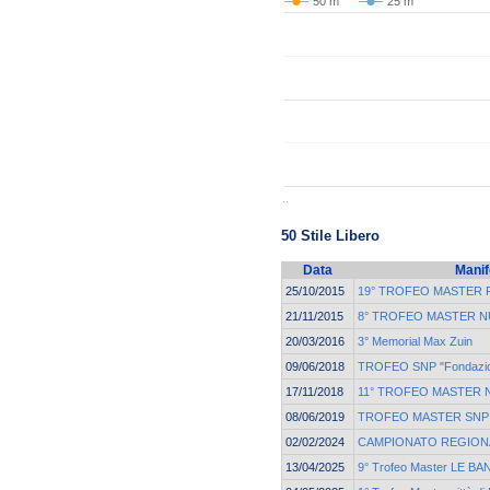
50 m
25 m
..
50 Stile Libero
Data
Manif
25/10/2015
19° TROFEO MASTER
21/11/2015
8° TROFEO MASTER 
20/03/2016
3° Memorial Max Zuin
09/06/2018
TROFEO SNP "Fondazion
17/11/2018
11° TROFEO MASTER 
08/06/2019
TROFEO MASTER SNP | 
02/02/2024
CAMPIONATO REGIONA
13/04/2025
9° Trofeo Master LE BA