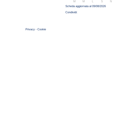
M
M
L
S
N
Scheda aggiornata al 09/08/2026
© 2004 Copyright by FIN Veneto - P.Iva 01384031009
Privacy
-
Cookie