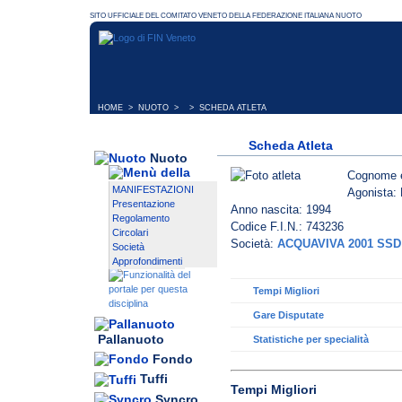
HOME
>
NUOTO
> > SCHEDA ATLETA
Scheda Atleta
Nuoto
Cognome 
MANIFESTAZIONI
Agonista: 
Presentazione
Anno nascita: 1994
Regolamento
Codice F.I.N.: 743236
Circolari
Società:
ACQUAVIVA 2001 SSD
Società
Approfondimenti
Tempi Migliori
Gare Disputate
Pallanuoto
Statistiche per specialità
Fondo
Tuffi
Tempi Migliori
Syncro