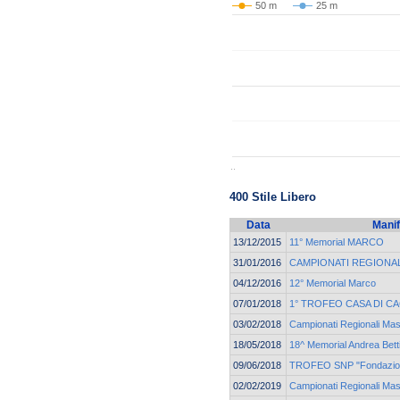
50 m
25 m
..
400 Stile Libero
Data
Manif
13/12/2015
11° Memorial MARCO
31/01/2016
CAMPIONATI REGIONAL
04/12/2016
12° Memorial Marco
07/01/2018
1° TROFEO CASA DI C
03/02/2018
Campionati Regionali M
18/05/2018
18^ Memorial Andrea Betti
09/06/2018
TROFEO SNP "Fondazion
02/02/2019
Campionati Regionali M