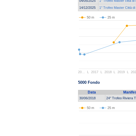
04/05/2025
1° Trofeo Master città di
14/12/2025
1° Trofeo Master Città d
50 m
25 m
20…
L
2017
L
2018
L
2019
L
20
5000 Fondo
Data
Manife
30/06/2018
24° Trofeo Riviera T
50 m
25 m