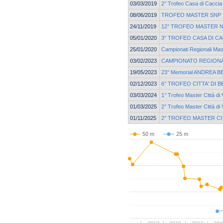
03/03/2019
2° Trofeo Casa di Caccia
08/06/2019
TROFEO MASTER SNP | F
24/11/2019
12° TROFEO MASTER 
05/01/2020
3° TROFEO CASA DI C
25/01/2020
Campionati Regionali M
03/02/2023
CAMPIONATO REGIONA
19/05/2023
23° Memorial ANDREA B
02/12/2023
6° TROFEO CITTA' DI 
03/03/2024
1° Trofeo Master Città di
01/03/2025
2° Trofeo Master Città di
01/11/2025
2° TROFEO MASTER CI
50 m
25 m