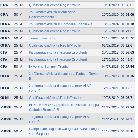
50 RA
25
M
Qualificazioni Attività Reg.le/Prov.le
19/01/2020
00:39.6
2a Giornata Attività di categoria
50 RA
50
A
23/05/2026
00:31.68
Concentramento C
100 RA
25
A
2a Giornata Attività di Categoria Fascia A 3
18/02/2024
01:07.78
100 RA
25
M
Qualificazioni Attività Reg.le/Prov.le
16/02/2020
01:27.0
100 RA
50
A
Treviso Swim Cup
21/06/2024
01:11.72
200 RA
25
M
Qualificazioni Attività Reg.le/Prov.le
01/12/2019
03:12.6
50 FA
25
A
8a giornata attività interzona Esordienti
28/05/2017
00:53.63
50 FA
25
M
8a giornata attività interzona Esordienti
27/05/2018
00:43.8
50 FA
50
A
IV Verona Summer Trophy
04/07/2026
00:27.54
2a Giornata Attività di categoria Padova-Rovigo
100 FA
25
A
10/12/2023
01:07.76
B
2a giornata attività di categoria prov VI-VR
100 FA
25
M
12/12/2021
01:12.3
conc. F
200 MI
25
M
Qualificazioni Attività Reg.le/Prov.le
19/05/2019
03:03.7
PRELIMINARE Campionato Nazionale - Coppa
4x100SL
25
A
21/12/2025
03:29.24
Caduti di Brema A-B
1a giornata attività di categoria prov VI-VR
4x100SL
25
M
21/11/2021
03:53.3
conc.D
Campionato Reg.le di Categoria in vasca lunga
4x100SL
50
A
14/06/2026
03:38.11
4a e 5a parte