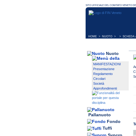
HOME
>
NUOTO
> > SCHEDA A
Nuoto
MANIFESTAZIONI
A
Presentazione
C
Regolamento
S
Circolari
Società
Approfondimenti
Pallanuoto
Fondo
T
Tuffi
Syncro