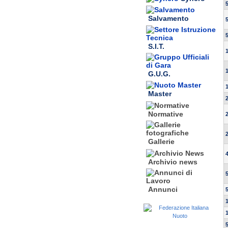
Salvamento
S.I.T.
G.U.G.
Master
Normative
Gallerie
Archivio news
Annunci