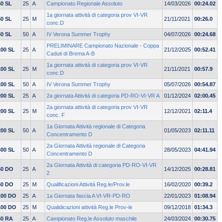
50 SL
25
A
Campionato Regionale Assoluto
14/03/2026
00:24.02
1a giornata attività di categoria prov VI-VR
50 SL
25
M
21/11/2021
00:26.0
conc.D
50 SL
50
A
IV Verona Summer Trophy
04/07/2026
00:24.68
PRELIMINARE Campionato Nazionale - Coppa
100 SL
25
A
21/12/2025
00:52.41
Caduti di Brema A-B
1a giornata attività di categoria prov VI-VR
100 SL
25
M
21/11/2021
00:57.9
conc.D
100 SL
50
A
IV Verona Summer Trophy
05/07/2026
00:54.87
200 SL
25
A
2a giornata Attività di categoria PD-RO-VI-VR A
01/12/2024
02:00.45
2a giornata attività di categoria prov VI-VR
200 SL
25
M
12/12/2021
02:11.4
conc. F
1a Giornata Attività regionale di Categoria
200 SL
50
A
01/05/2023
02:11.11
Concentramento D
2a Giornata Attività regionale di Categoria
400 SL
50
A
28/05/2023
04:41.94
Concentramento D
2a Giornata Attività di categoria PD-RO-VI-VR
50 DO
25
A
14/12/2025
00:28.81
2
50 DO
25
M
Qualificazioni Attività Reg.le/Prov.le
16/02/2020
00:39.2
100 DO
25
A
1a Giornata fascia A VI-VR-PD-RO
22/01/2023
01:08.94
100 DO
25
M
Qualidicazioni attività Reg.le Prov-le
09/12/2018
01:34.3
50 RA
25
A
Campionato Reg.le Assoluto maschile
24/03/2024
00:30.75