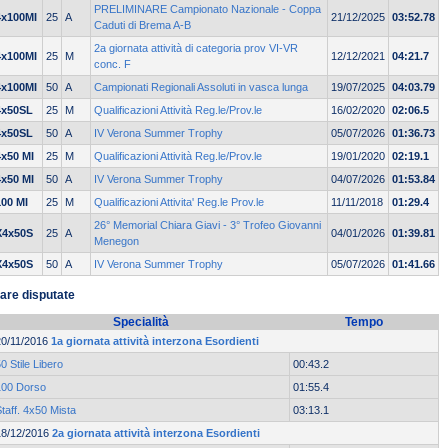
PRELIMINARE Campionato Nazionale - Coppa
4x100MI
25
A
21/12/2025
03:52.78
Caduti di Brema A-B
2a giornata attività di categoria prov VI-VR
4x100MI
25
M
12/12/2021
04:21.7
conc. F
4x100MI
50
A
Campionati Regionali Assoluti in vasca lunga
19/07/2025
04:03.79
4x50SL
25
M
Qualificazioni Attività Reg.le/Prov.le
16/02/2020
02:06.5
4x50SL
50
A
IV Verona Summer Trophy
05/07/2026
01:36.73
4x50 MI
25
M
Qualificazioni Attività Reg.le/Prov.le
19/01/2020
02:19.1
4x50 MI
50
A
IV Verona Summer Trophy
04/07/2026
01:53.84
100 MI
25
M
Qualificazioni Attivita' Reg.le Prov.le
11/11/2018
01:29.4
26° Memorial Chiara Giavi - 3° Trofeo Giovanni
X4x50S
25
A
04/01/2026
01:39.81
Menegon
X4x50S
50
A
IV Verona Summer Trophy
05/07/2026
01:41.66
are disputate
Specialità
Tempo
20/11/2016
1a giornata attività interzona Esordienti
0 Stile Libero
00:43.2
100 Dorso
01:55.4
taff. 4x50 Mista
03:13.1
18/12/2016
2a giornata attività interzona Esordienti