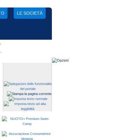
TO
LE SOCIETÀ
A
Gestisci una società?
Devi iscrivere i tuoi atleti alle
manifestazioni?