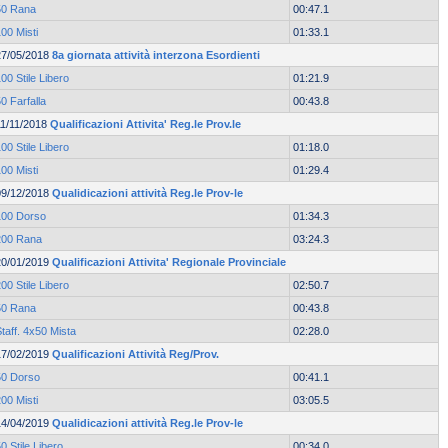
50 Rana
00:47.1
00 Misti
01:33.1
27/05/2018
8a giornata attività interzona Esordienti
00 Stile Libero
01:21.9
0 Farfalla
00:43.8
11/11/2018
Qualificazioni Attivita' Reg.le Prov.le
00 Stile Libero
01:18.0
00 Misti
01:29.4
09/12/2018
Qualidicazioni attività Reg.le Prov-le
100 Dorso
01:34.3
200 Rana
03:24.3
20/01/2019
Qualificazioni Attivita' Regionale Provinciale
00 Stile Libero
02:50.7
50 Rana
00:43.8
taff. 4x50 Mista
02:28.0
17/02/2019
Qualificazioni Attività Reg/Prov.
50 Dorso
00:41.1
00 Misti
03:05.5
14/04/2019
Qualidicazioni attività Reg.le Prov-le
0 Stile Libero
00:34.0