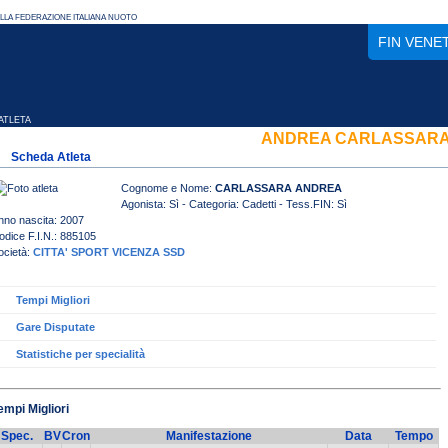
FIN VENE
TLETA
ANDREA CARLASSAR
Scheda Atleta
Cognome e Nome:
CARLASSARA ANDREA
Agonista: Sì - Categoria: Cadetti - Tess.FIN: Sì
nno nascita: 2007
odice F.I.N.: 885105
ocietà:
CITTA' SPORT VICENZA SSD
Tempi Migliori
Gare Disputate
Statistiche per specialità
empi Migliori
Spec.
BV
Cron
Manifestazione
Data
Tempo