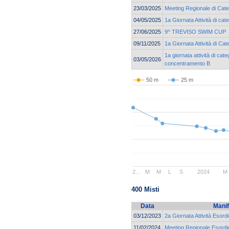
23/03/2025
Meeting Regionale di Cate
04/05/2025
1a Giornata Attività di ca
27/06/2025
9^ TREVISO SWIM CUP
09/11/2025
1a Giornata Attività di Ca
1a giornata attività di cat
03/05/2026
concentramento B
50 m
25 m
2…
M
M
L
S
2024
M
400 Misti
Data
Manif
03/12/2023
2a Giornata Attività Esord
11/02/2024
Meeting Regionale Esordie