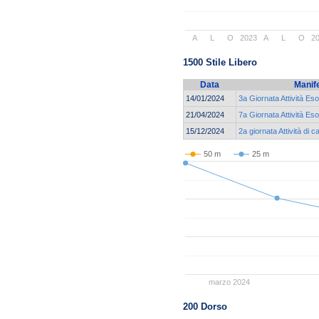
A
L
O
2023
A
L
O
2
1500 Stile Libero
Data
Manif
14/01/2024
3a Giornata Attività Eso
21/04/2024
7a Giornata Attività Eso
15/12/2024
2a giornata Attività di 
50 m
25 m
marzo 2024
200 Dorso