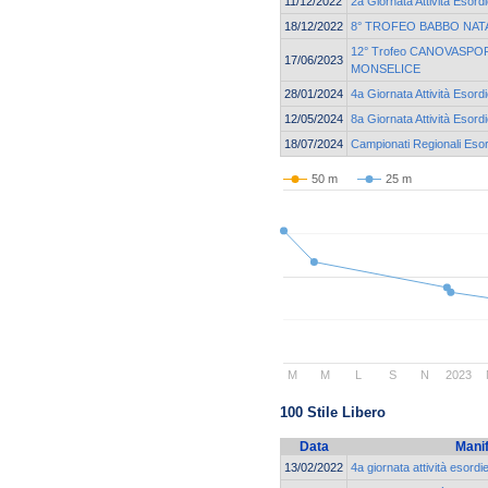
11/12/2022
2a Giornata Attività Esord
18/12/2022
8° TROFEO BABBO NAT
12° Trofeo CANOVASPORT
17/06/2023
MONSELICE
28/01/2024
4a Giornata Attività Esord
12/05/2024
8a Giornata Attività Esord
18/07/2024
Campionati Regionali Esor
50 m
25 m
M
M
L
S
N
2023
100 Stile Libero
Data
Mani
13/02/2022
4a giornata attività esordi