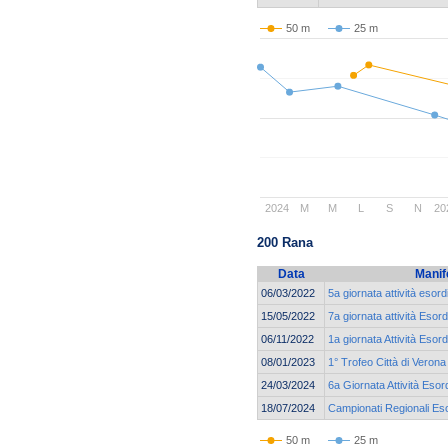
50 m
25 m
2024
M
M
L
S
N
20
200 Rana
Data
Manif
06/03/2022
5a giornata attività esord
15/05/2022
7a giornata attività Esord
06/11/2022
1a giornata Attività Esord
08/01/2023
1° Trofeo Città di Verona
24/03/2024
6a Giornata Attività Esor
18/07/2024
Campionati Regionali Eso
50 m
25 m