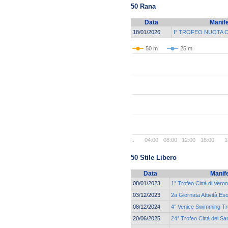
50 Rana
Data
Manif
18/01/2026
I° TROFEO NUOTA 
50 m
25 m
..
04:00
08:00
12:00
16:00
1
50 Stile Libero
Data
Manif
08/01/2023
1° Trofeo Città di Vero
03/12/2023
2a Giornata Attività Es
08/12/2024
4° Venice Swimming T
20/06/2025
24° Trofeo Città del Sa