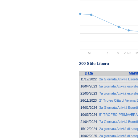
M
L
S
N
2023
200 Stile Libero
Data
Mani
11/12/2022
2a Giornata Attività Esord
16/04/2023
5a giornata Attività esordi
21/05/2023
7a giornata Attività esordi
26/11/2023
2° Trofeo Città di Verona 
14/01/2024
3a Giornata Attività Esord
10/03/2024
5° TROFEO PRIMAVERA
21/04/2024
7a Giornata Attività Esord
15/12/2024
2a giornata Attività di cat
16/02/2025
2a giornata Attività di cat