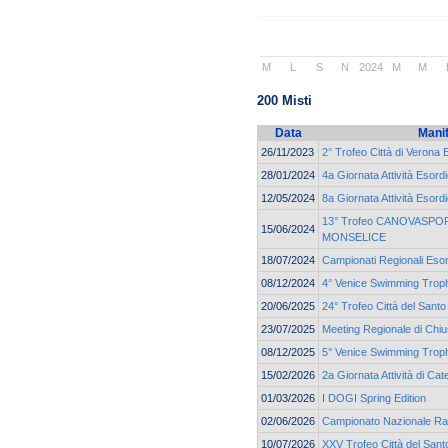
M
L
S
N
2024
M
M
200 Misti
Data
Mani
26/11/2023
2° Trofeo Città di Verona 
28/01/2024
4a Giornata Attività Esord
12/05/2024
8a Giornata Attività Esord
13° Trofeo CANOVASPORT
15/06/2024
MONSELICE
18/07/2024
Campionati Regionali Esor
08/12/2024
4° Venice Swimming Trop
20/06/2025
24° Trofeo Città del Santo
23/07/2025
Meeting Regionale di Chi
08/12/2025
5° Venice Swimming Troph
15/02/2026
2a Giornata Attività di Ca
01/03/2026
I DOGI Spring Edition
02/06/2026
Campionato Nazionale Ra
10/07/2026
XXV Trofeo Città del Sant