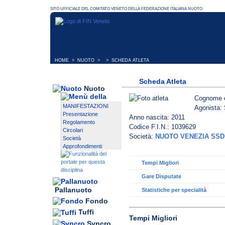
HOME
>
NUOTO
> > SCHEDA ATLETA
Scheda Atleta
Nuoto
Cognome 
MANIFESTAZIONI
Agonista: 
Presentazione
Anno nascita: 2011
Regolamento
Codice F.I.N.: 1039629
Circolari
Società:
NUOTO VENEZIA SSD
Società
Approfondimenti
Tempi Migliori
Gare Disputate
Pallanuoto
Statistiche per specialità
Fondo
Tuffi
Tempi Migliori
Syncro