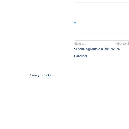
dicem…
febbraio 
Scheda aggiornata al 30/07/2026
© 2004 Copyright by FIN Veneto - P.Iva 01384031009
Privacy
-
Cookie