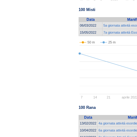
100 Misti
Data
Manif
06/03/2022
5a giornata attività es
15/05/2022
7a giornata attività Es
50 m
25 m
7
14
21
aprile 202
100 Rana
Data
Mani
13/02/2022
4a giornata attività esordi
10/04/2022
6a giornata attività esordi