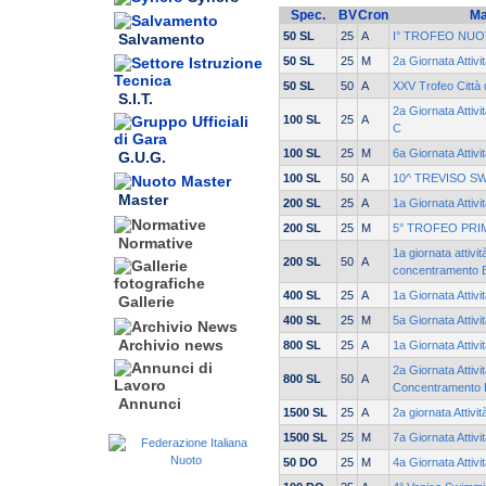
Spec.
BV
Cron
Ma
50 SL
25
A
I° TROFEO NUO
Salvamento
50 SL
25
M
2a Giornata Attivi
50 SL
50
A
XXV Trofeo Città 
S.I.T.
2a Giornata Attivi
100 SL
25
A
C
100 SL
25
M
6a Giornata Attivi
G.U.G.
100 SL
50
A
10^ TREVISO S
Master
200 SL
25
A
1a Giornata Attivi
200 SL
25
M
5° TROFEO PRI
Normative
1a giornata attivit
200 SL
50
A
concentramento 
400 SL
25
A
1a Giornata Attivi
Gallerie
400 SL
25
M
5a Giornata Attivi
Archivio news
800 SL
25
A
1a Giornata Attivi
2a Giornata Attivi
800 SL
50
A
Concentramento 
Annunci
1500 SL
25
A
2a giornata Attivi
1500 SL
25
M
7a Giornata Attivi
50 DO
25
M
4a Giornata Attivi