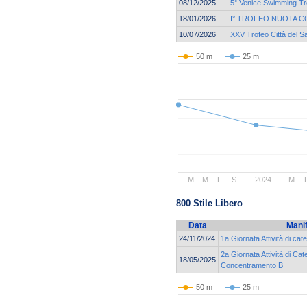
08/12/2025
5° Venice Swimming Tr
18/01/2026
I° TROFEO NUOTA C
10/07/2026
XXV Trofeo Città del S
50 m
25 m
M
M
L
S
2024
M
800 Stile Libero
Data
Mani
24/11/2024
1a Giornata Attività di cat
2a Giornata Attività di Cat
18/05/2025
Concentramento B
50 m
25 m