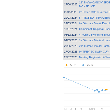
12° Trofeo CANOVASPORT
17/06/2023
MONSELICE
26/11/2023
2° Trofeo Città di Verona 
10/03/2024
5° TROFEO PRIMAVERA
24/03/2024
6a Giornata Attività Esord
18/07/2024
Campionati Regionali Esor
08/12/2024
4° Venice Swimming Trop
04/05/2025
1a Giornata Attività di ca
20/06/2025
24° Trofeo Città del Santo
27/06/2025
9^ TREVISO SWIM CUP
23/07/2025
Meeting Regionale di Chi
50 m
25 m
M
M
L
S
2023
M
L