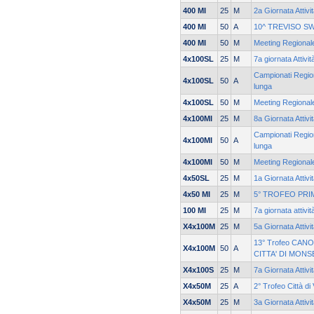
400 MI
25
M
2a Giornata Attivi
400 MI
50
A
10^ TREVISO S
400 MI
50
M
Meeting Regionale
4x100SL
25
M
7a giornata Attivi
Campionati Region
4x100SL
50
A
lunga
4x100SL
50
M
Meeting Regionale
4x100MI
25
M
8a Giornata Attivi
Campionati Region
4x100MI
50
A
lunga
4x100MI
50
M
Meeting Regionale
4x50SL
25
M
1a Giornata Attivi
4x50 MI
25
M
5° TROFEO PRI
100 MI
25
M
7a giornata attivi
X4x100M
25
M
5a Giornata Attivi
13° Trofeo CANO
X4x100M
50
A
CITTA' DI MONS
X4x100S
25
M
7a Giornata Attivi
X4x50M
25
A
2° Trofeo Città di
X4x50M
25
M
3a Giornata Attivi