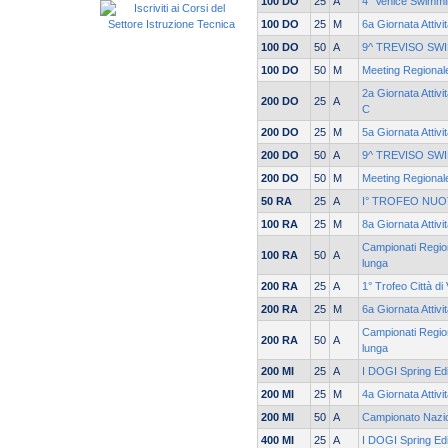
100 DO
25
A
4° Venice Swimm
100 DO
25
M
6a Giornata Attivi
100 DO
50
A
9^ TREVISO SW
100 DO
50
M
Meeting Regionale
2a Giornata Attivi
200 DO
25
A
C
200 DO
25
M
5a Giornata Attivi
200 DO
50
A
9^ TREVISO SW
200 DO
50
M
Meeting Regionale
50 RA
25
A
I° TROFEO NUO
100 RA
25
M
8a Giornata Attivi
Campionati Region
100 RA
50
A
lunga
200 RA
25
A
1° Trofeo Città di
200 RA
25
M
6a Giornata Attivi
Campionati Region
200 RA
50
A
lunga
200 MI
25
A
I DOGI Spring Edi
200 MI
25
M
4a Giornata Attivi
200 MI
50
A
Campionato Nazi
400 MI
25
A
I DOGI Spring Edi