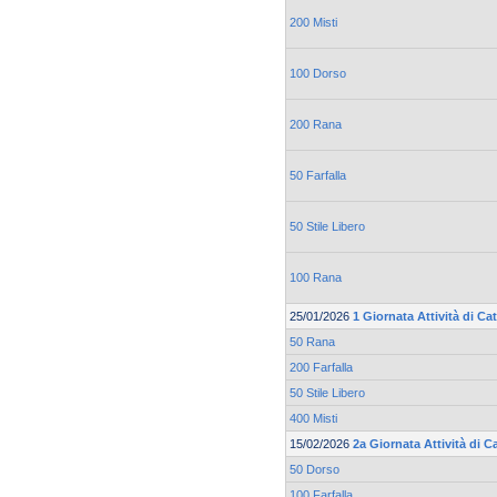
200 Misti
100 Dorso
200 Rana
50 Farfalla
50 Stile Libero
100 Rana
25/01/2026
1 Giornata Attività di C
50 Rana
200 Farfalla
50 Stile Libero
400 Misti
15/02/2026
2a Giornata Attività di 
50 Dorso
100 Farfalla