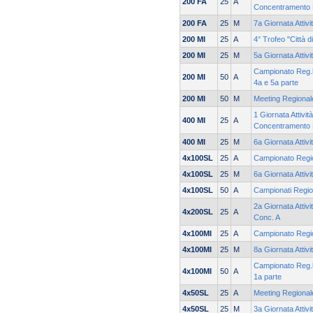
200 FA
25
A
Concentramento
200 FA
25
M
7a Giornata Attiv
200 MI
25
A
4° Trofeo "Città
200 MI
25
M
5a Giornata Attiv
Campionato Reg.l
200 MI
50
A
4a e 5a parte
200 MI
50
M
Meeting Regionale
1 Giornata Attivit
400 MI
25
A
Concentramento
400 MI
25
M
6a Giornata Attiv
4x100SL
25
A
Campionato Regio
4x100SL
25
M
6a Giornata Attiv
4x100SL
50
A
Campionati Regio
2a Giornata Attivi
4x200SL
25
A
Conc. A
4x100MI
25
A
Campionato Regio
4x100MI
25
M
8a Giornata Attiv
Campionato Reg.l
4x100MI
50
A
1a parte
4x50SL
25
A
Meeting Regionale
4x50SL
25
M
3a Giornata Attiv