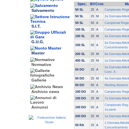
Spec.
BV
Cron
Ma
50 SL
25
A
Campionato Regio
Salvamento
50 SL
25
M
2a Giornata Attiv
50 SL
50
A
Campionati Regio
S.I.T.
100 SL
25
A
Campionato Regio
100 SL
25
M
4a Giornata Attiv
G.U.G.
2a Giornata Attivi
100 SL
50
A
Concentramento
Master
200 SL
25
M
8a Giornata Attiv
400 SL
25
M
1a Giornata Attiv
Normative
2a Giornata Attivi
50 DO
25
A
Conc. A
50 DO
25
M
4a Giornata Attiv
Gallerie
50 DO
50
A
Meeting distanze 
Archivio news
100 DO
25
A
Campionato Regio
100 DO
25
M
7a Giornata Attiv
Campionato Reg.l
Annunci
100 DO
50
A
1a parte
200 DO
25
M
1a Giornata Attiv
1 Giornata Attivit
50 RA
25
A
Concentramento