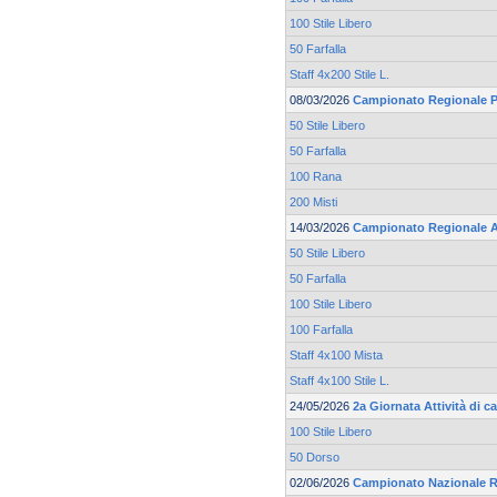
100 Stile Libero
50 Farfalla
Staff 4x200 Stile L.
08/03/2026
Campionato Regionale Pr
50 Stile Libero
50 Farfalla
100 Rana
200 Misti
14/03/2026
Campionato Regionale 
50 Stile Libero
50 Farfalla
100 Stile Libero
100 Farfalla
Staff 4x100 Mista
Staff 4x100 Stile L.
24/05/2026
2a Giornata Attività di 
100 Stile Libero
50 Dorso
02/06/2026
Campionato Nazionale R