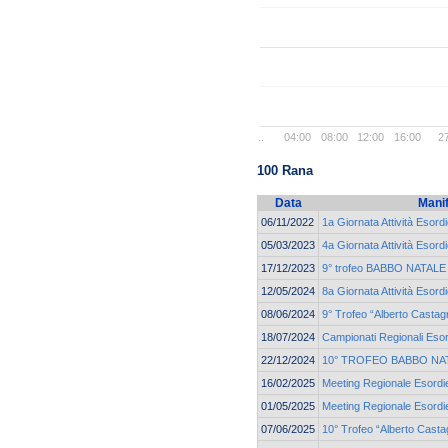
..
04:00
08:00
12:00
16:00
2
100 Rana
Data
Mani
06/11/2022
1a Giornata Attività Esord
05/03/2023
4a Giornata Attività Esor
17/12/2023
9° trofeo BABBO NATALE c
12/05/2024
8a Giornata Attività Esor
08/06/2024
9° Trofeo “Alberto Castag
18/07/2024
Campionati Regionali Esor
22/12/2024
10° TROFEO BABBO NA
16/02/2025
Meeting Regionale Esordie
01/05/2025
Meeting Regionale Esordie
07/06/2025
10° Trofeo “Alberto Casta