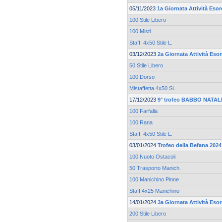
05/11/2023
1a Giornata Attività Eso
100 Stile Libero
100 Misti
Staff. 4x50 Stile L.
03/12/2023
2a Giornata Attività Eso
50 Stile Libero
100 Dorso
Mistaffetta 4x50 SL
17/12/2023
9° trofeo BABBO NATALE
100 Farfalla
100 Rana
Staff. 4x50 Stile L.
03/01/2024
Trofeo della Befana 2024
100 Nuoto Ostacoli
50 Trasporto Manich.
100 Manichino Pinne
Staff.4x25 Manichino
14/01/2024
3a Giornata Attività Eso
200 Stile Libero