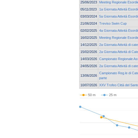
25/06/2023
Meeting Regionale Esordie
05/11/2023
1a Giornata Attività Esord
03/03/2024
5a Giornata Attività Esord
21/06/2024
Treviso Swim Cup
02/02/2025
4a Giornata Attività Esor
16/02/2025
Meeting Regionale Esordie
14/12/2025
2a Giornata Attività di c
15/02/2026
2a Giornata Attività di Ca
14/03/2026
Campionato Regionale As
24/05/2026
2a Giornata Attività di c
Campionato Reg.le di Cate
13/06/2026
parte
10/07/2026
XXV Trofeo Città del Sant
50 m
25 m