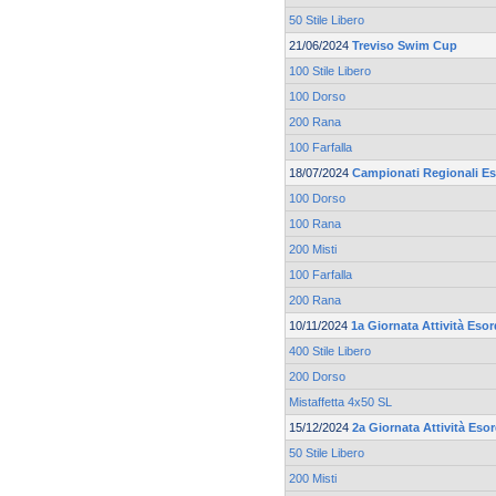
50 Stile Libero
21/06/2024
Treviso Swim Cup
100 Stile Libero
100 Dorso
200 Rana
100 Farfalla
18/07/2024
Campionati Regionali Es
100 Dorso
100 Rana
200 Misti
100 Farfalla
200 Rana
10/11/2024
1a Giornata Attività Eso
400 Stile Libero
200 Dorso
Mistaffetta 4x50 SL
15/12/2024
2a Giornata Attività Eso
50 Stile Libero
200 Misti