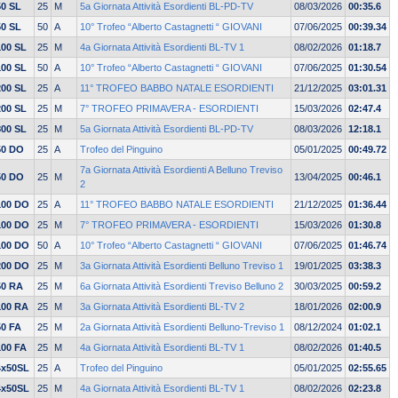
50 SL
25
M
5a Giornata Attività Esordienti BL-PD-TV
08/03/2026
00:35.6
50 SL
50
A
10° Trofeo “Alberto Castagnetti “ GIOVANI
07/06/2025
00:39.34
100 SL
25
M
4a Giornata Attività Esordienti BL-TV 1
08/02/2026
01:18.7
100 SL
50
A
10° Trofeo “Alberto Castagnetti “ GIOVANI
07/06/2025
01:30.54
200 SL
25
A
11° TROFEO BABBO NATALE ESORDIENTI
21/12/2025
03:01.31
200 SL
25
M
7° TROFEO PRIMAVERA - ESORDIENTI
15/03/2026
02:47.4
800 SL
25
M
5a Giornata Attività Esordienti BL-PD-TV
08/03/2026
12:18.1
50 DO
25
A
Trofeo del Pinguino
05/01/2025
00:49.72
7a Giornata Attività Esordienti A Belluno Treviso
50 DO
25
M
13/04/2025
00:46.1
2
100 DO
25
A
11° TROFEO BABBO NATALE ESORDIENTI
21/12/2025
01:36.44
100 DO
25
M
7° TROFEO PRIMAVERA - ESORDIENTI
15/03/2026
01:30.8
100 DO
50
A
10° Trofeo “Alberto Castagnetti “ GIOVANI
07/06/2025
01:46.74
200 DO
25
M
3a Giornata Attività Esordienti Belluno Treviso 1
19/01/2025
03:38.3
50 RA
25
M
6a Giornata Attività Esordienti Treviso Belluno 2
30/03/2025
00:59.2
100 RA
25
M
3a Giornata Attività Esordienti BL-TV 2
18/01/2026
02:00.9
50 FA
25
M
2a Giornata Attività Esordienti Belluno-Treviso 1
08/12/2024
01:02.1
100 FA
25
M
4a Giornata Attività Esordienti BL-TV 1
08/02/2026
01:40.5
4x50SL
25
A
Trofeo del Pinguino
05/01/2025
02:55.65
4x50SL
25
M
4a Giornata Attività Esordienti BL-TV 1
08/02/2026
02:23.8