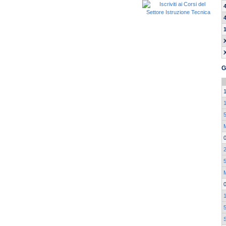
G
1
5
M
2
5
1
S