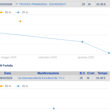
15/03/2026
7° TROFEO PRIMAVERA - ESORDIENTI
25
M
01:30.8
50 m
25 m
maggio 2025
settembre 2025
gennaio 2026
00 Farfalla
Data
Manifestazione
B.V.
Cron
Tempo
08/02/2026
4a Giornata Attività Esordienti BL-TV 1
25
M
01:40.5
50 m
25 m