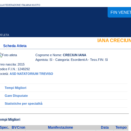
FIN VENE
TLETA
IANA CRECIU
Scheda Atleta
Cognome e Nome:
CRECIUN IANA
Agonista: Sì - Categoria: Esordienti A - Tess.FIN: Sì
nno nascita: 2015
odice F.I.N.: 1248292
ocietà:
ASD NATATORIUM TREVISO
Tempi Migliori
Gare Disputate
Statistiche per specialità
empi Migliori
Spec.
BV
Cron
Manifestazione
Data
Tempo