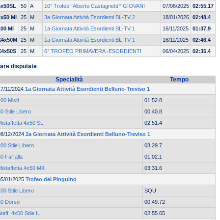
4x50SL
50
A
10° Trofeo “Alberto Castagnetti “ GIOVANI
07/06/2025
02:55.17
4x50 MI
25
M
3a Giornata Attività Esordienti BL-TV 2
18/01/2026
02:48.4
100 MI
25
M
1a Giornata Attività Esordienti BL-TV 1
16/11/2025
01:37.9
X4x50M
25
M
1a Giornata Attività Esordienti BL-TV 1
16/11/2025
02:46.4
X4x50S
25
M
6° TROFEO PRIMAVERA -ESORDIENTI
06/04/2025
02:35.4
are disputate
Specialità
Tempo
17/11/2024
1a Giornata Attività Esordienti Belluno-Treviso 1
00 Misti
01:52.8
0 Stile Libero
00:40.8
istaffetta 4x50 SL
02:51.4
08/12/2024
2a Giornata Attività Esordienti Belluno-Treviso 1
00 Stile Libero
03:29.7
0 Farfalla
01:02.1
Mistaffetta 4x50 MX
03:31.6
05/01/2025
Trofeo del Pinguino
00 Stile Libero
SQU
50 Dorso
00:49.72
taff. 4x50 Stile L.
02:55.65