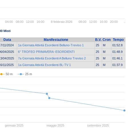
04:00
08:00
12:00
16:00
8 febbraio 2026
08:00
12:00
16:00
20:00
..
00 Misti
Data
Manifestazione
B.V.
Cron
Tempo
17/11/2024
1a Giornata Attività Esordienti Belluno-Treviso 1
25
M
01:52.8
06/04/2025
6° TROFEO PRIMAVERA -ESORDIENTI
25
M
01:48.9
13/04/2025
7a Giornata Attività Esordienti A Belluno Treviso 2
25
M
01:46.1
16/11/2025
1a Giornata Attività Esordienti BL-TV 1
25
M
01:37.9
50 m
25 m
gennaio 2025
maggio 2025
settembre 2025