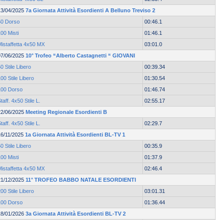
13/04/2025
7a Giornata Attività Esordienti A Belluno Treviso 2
50 Dorso
00:46.1
00 Misti
01:46.1
Mistaffetta 4x50 MX
03:01.0
07/06/2025
10° Trofeo “Alberto Castagnetti “ GIOVANI
0 Stile Libero
00:39.34
00 Stile Libero
01:30.54
100 Dorso
01:46.74
taff. 4x50 Stile L.
02:55.17
22/06/2025
Meeting Regionale Esordienti B
taff. 4x50 Stile L.
02:29.7
16/11/2025
1a Giornata Attività Esordienti BL-TV 1
0 Stile Libero
00:35.9
00 Misti
01:37.9
Mistaffetta 4x50 MX
02:46.4
21/12/2025
11° TROFEO BABBO NATALE ESORDIENTI
00 Stile Libero
03:01.31
100 Dorso
01:36.44
18/01/2026
3a Giornata Attività Esordienti BL-TV 2