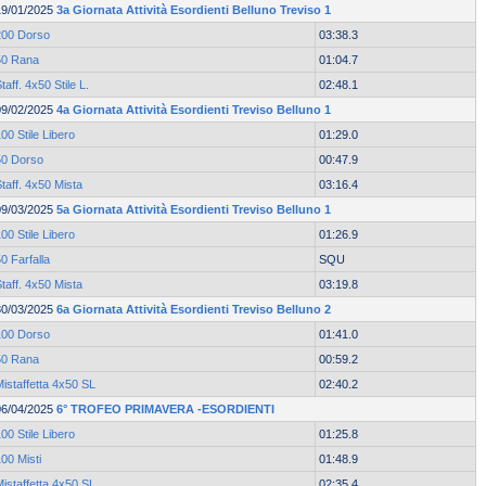
19/01/2025
3a Giornata Attività Esordienti Belluno Treviso 1
200 Dorso
03:38.3
50 Rana
01:04.7
taff. 4x50 Stile L.
02:48.1
09/02/2025
4a Giornata Attività Esordienti Treviso Belluno 1
00 Stile Libero
01:29.0
50 Dorso
00:47.9
taff. 4x50 Mista
03:16.4
09/03/2025
5a Giornata Attività Esordienti Treviso Belluno 1
00 Stile Libero
01:26.9
0 Farfalla
SQU
taff. 4x50 Mista
03:19.8
30/03/2025
6a Giornata Attività Esordienti Treviso Belluno 2
100 Dorso
01:41.0
50 Rana
00:59.2
istaffetta 4x50 SL
02:40.2
06/04/2025
6° TROFEO PRIMAVERA -ESORDIENTI
00 Stile Libero
01:25.8
00 Misti
01:48.9
istaffetta 4x50 SL
02:35.4