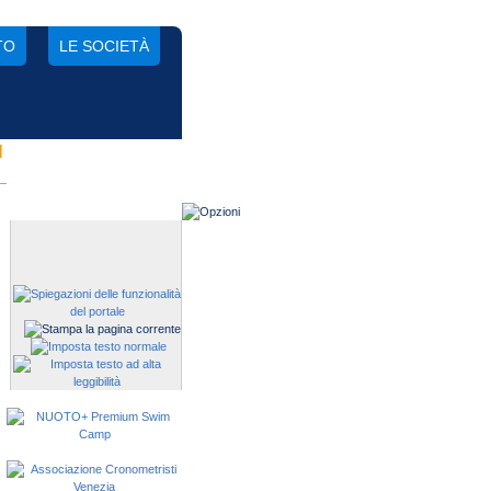
TO
LE SOCIETÀ
N
Gestisci una società?
Devi iscrivere i tuoi atleti alle
manifestazioni?