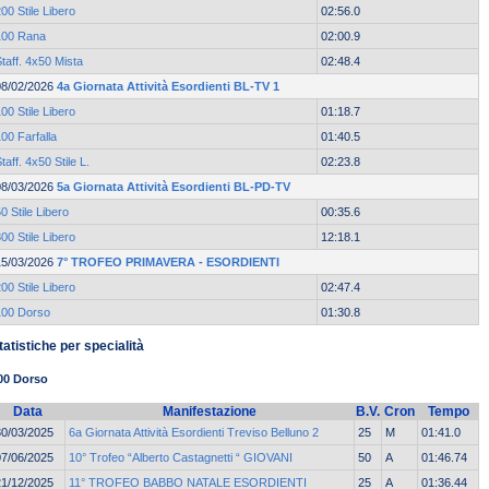
00 Stile Libero
02:56.0
100 Rana
02:00.9
taff. 4x50 Mista
02:48.4
08/02/2026
4a Giornata Attività Esordienti BL-TV 1
00 Stile Libero
01:18.7
00 Farfalla
01:40.5
taff. 4x50 Stile L.
02:23.8
08/03/2026
5a Giornata Attività Esordienti BL-PD-TV
0 Stile Libero
00:35.6
00 Stile Libero
12:18.1
15/03/2026
7° TROFEO PRIMAVERA - ESORDIENTI
00 Stile Libero
02:47.4
100 Dorso
01:30.8
tatistiche per specialità
00 Dorso
Data
Manifestazione
B.V.
Cron
Tempo
30/03/2025
6a Giornata Attività Esordienti Treviso Belluno 2
25
M
01:41.0
07/06/2025
10° Trofeo “Alberto Castagnetti “ GIOVANI
50
A
01:46.74
21/12/2025
11° TROFEO BABBO NATALE ESORDIENTI
25
A
01:36.44