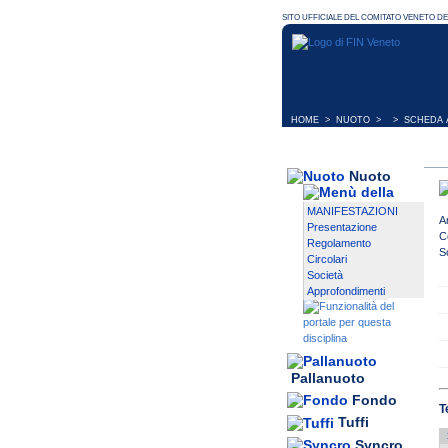
HOME
>
NUOTO
> > SCHEDA A
Nuoto
MANIFESTAZIONI
A
Presentazione
C
Regolamento
S
Circolari
Società
Approfondimenti
Pallanuoto
Fondo
T
Tuffi
Syncro