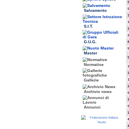
Salvamento
S.I.T.
G.U.G.
Master
Normative
Gallerie
Archivio news
Annunci