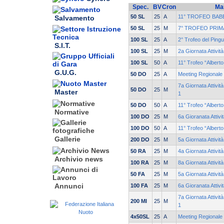
Spec.
BV
Cron
Ma
50 SL
25
A
11° TROFEO BAB
Salvamento
50 SL
25
M
7° TROFEO PRIM
100 SL
25
A
2° Trofeo del Pingu
S.I.T.
100 SL
25
M
2a Giornata Attivit
100 SL
50
A
11° Trofeo “Albert
G.U.G.
50 DO
25
A
Meeting Regionale 
7a Giornata Attivit
50 DO
25
M
Master
1
50 DO
50
A
11° Trofeo “Albert
Normative
100 DO
25
M
6a Gioranata Attivi
100 DO
50
A
11° Trofeo “Albert
Gallerie
200 DO
25
M
5a Giornata Attivi
50 RA
25
M
4a Giornata Attivit
Archivio news
100 RA
25
M
8a Giornata Attivit
50 FA
25
M
5a Giornata Attivi
Annunci
100 FA
25
M
6a Gioranata Attivi
7a Giornata Attivit
200 MI
25
M
1
4x50SL
25
A
Meeting Regionale 