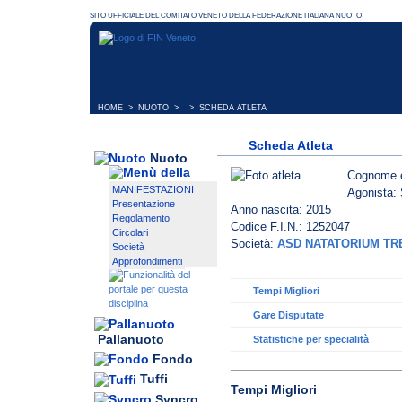
HOME
>
NUOTO
> > SCHEDA ATLETA
Scheda Atleta
Nuoto
Cognome 
MANIFESTAZIONI
Agonista: 
Presentazione
Anno nascita: 2015
Regolamento
Codice F.I.N.: 1252047
Circolari
Società:
ASD NATATORIUM TR
Società
Approfondimenti
Tempi Migliori
Gare Disputate
Pallanuoto
Statistiche per specialità
Fondo
Tuffi
Tempi Migliori
Syncro