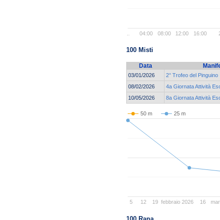
..
04:00
08:00
12:00
16:00
100 Misti
Data
Manif
03/01/2026
2° Trofeo del Pinguino
08/02/2026
4a Giornata Attività Es
10/05/2026
8a Giornata Attività Es
50 m
25 m
5
12
19
febbraio 2026
16
mar
100 Rana