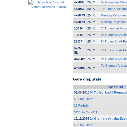
4x50SL
25
M
6a Gioranata Attivi
4x50SL
50
A
11° Trofeo “Albert
4x50 MI
25
A
Meeting Regionale 
4x50 MI
25
M
Meeting Regionale 
100 MI
25
A
2° Trofeo del Pingu
100 MI
25
M
8a Giornata Attivit
25 DF
25
M
9° Trofeo SmAil P
4x25
25
M
9° Trofeo SmAil P
SL
X4x50M
25
M
8a Giornata Attivit
7a Giornata Attivit
X4x50S
25
M
1
Gare disputate
Specialità
01/06/2025
9° Trofeo SmAil Propag
50 Stile Libero
25 Farfalla
Staff. 4x25 Stile L.
16/11/2025
1a Giornata Attività Esor
50 Stile Libero