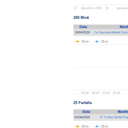
17
dicembre 2025
15
gennaio
200 Misti
Data
Mani
19/04/2026
7a Giornata Attività Esor
50 m
25 m
..
04:00
08:00
12:00
16:00
25 Farfalla
Data
Manif
01/06/2025
9° Trofeo SmAil Pr
50 m
25 m