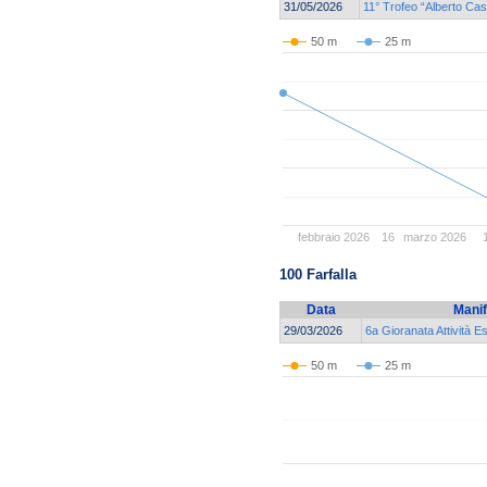
31/05/2026
11° Trofeo “Alberto Ca
50 m
25 m
febbraio 2026
16
marzo 2026
100 Farfalla
Data
Manif
29/03/2026
6a Gioranata Attività E
50 m
25 m