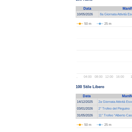
Data
Manif
10/05/2026
8a Giornata Attività E
50 m
25 m
..
04:00
08:00
12:00
16:00
1
100 Stile Libero
Data
Manif
14/12/2025
2a Giornata Attività Eso
03/01/2026
2° Trofeo del Pinguino
31/05/2026
11° Trofeo “Alberto Ca
50 m
25 m