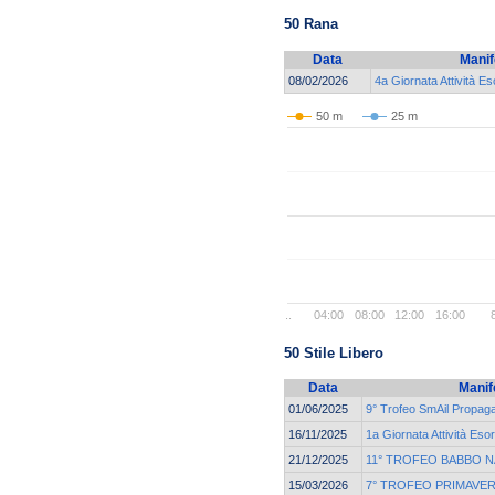
50 Rana
Data
Manif
08/02/2026
4a Giornata Attività E
50 m
25 m
..
04:00
08:00
12:00
16:00
50 Stile Libero
Data
Manif
01/06/2025
9° Trofeo SmAil Propag
16/11/2025
1a Giornata Attività Eso
21/12/2025
11° TROFEO BABBO N
15/03/2026
7° TROFEO PRIMAVER