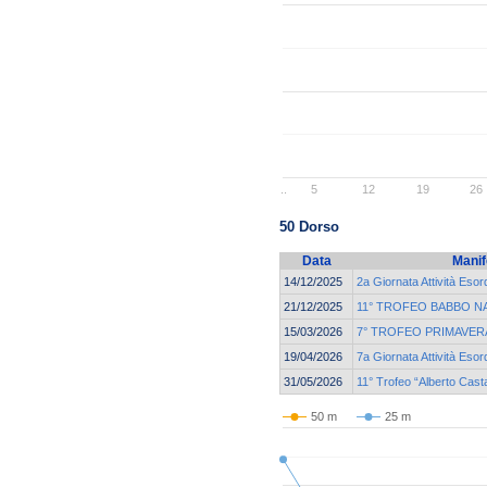
..
5
12
19
26
50 Dorso
Data
Manif
14/12/2025
2a Giornata Attività Esor
21/12/2025
11° TROFEO BABBO N
15/03/2026
7° TROFEO PRIMAVERA
19/04/2026
7a Giornata Attività Esor
31/05/2026
11° Trofeo “Alberto Cast
50 m
25 m