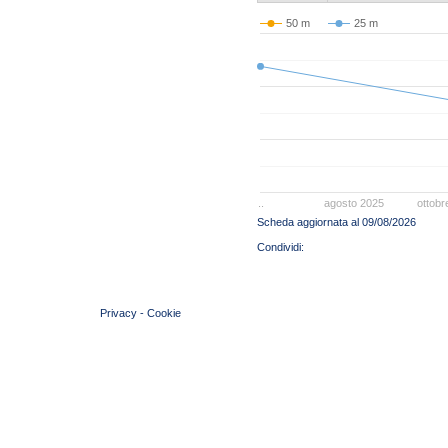
50 m
25 m
..
agosto 2025
ottobr
Scheda aggiornata al 09/08/2026
© 2004 Copyright by FIN Veneto - P.Iva 01384031009
Privacy
-
Cookie