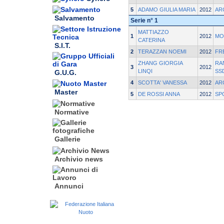
5
ADAMO GIULIA MARIA
2012
AR
Salvamento
Serie n° 1
MATTIAZZO
1
2012
MO
CATERINA
S.I.T.
2
TERAZZAN NOEMI
2012
FR
ZHANG GIORGIA
RA
3
2012
LINQI
SS
G.U.G.
4
SCOTTA' VANESSA
2012
AR
Master
5
DE ROSSI ANNA
2012
SP
Normative
Gallerie
Archivio news
Annunci