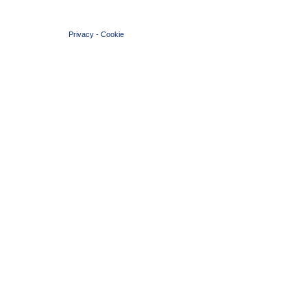
© 2004 Copyright by FIN Veneto - P.Iva 01384031009
Privacy
-
Cookie