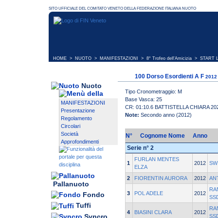
HOME
>
NUOTO
>
MANIFESTAZIONI
>
8° Trofeo dell'Amicizia
> START L
100 Dorso Esordienti A F
2012
Nuoto
Tipo Cronometraggio: M
Base Vasca: 25
MANIFESTAZIONI
CR: 01:10.6 BATTISTELLA CHIARA 20
Presentazione
Note:
Secondo anno (2012)
Regolamento
Circolari
Società
N°
Cognome Nome
Anno
Approfondimenti
Serie n° 2
FURLAN MENTES
1
2012
SW
ELZA
2
FIORENTIN AURORA
2012
AN
Pallanuoto
RA
3
POL ADELE
2012
Fondo
SS
Tuffi
RA
4
BIASINI CLARA
2012
Syncro
SS