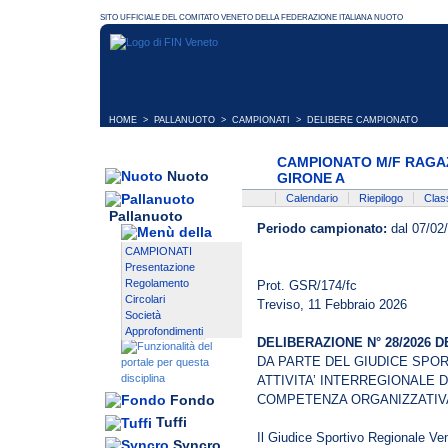
HOME
>
PALLANUOTO
>
CAMPIONATI
> DELIBERE CAMPIONATO
CAMPIONATO M/F RAGAZ
Nuoto
GIRONE A
Calendario
Riepilogo
Class
Pallanuoto
Periodo campionato:
dal 07/02
CAMPIONATI
Presentazione
Regolamento
Prot. GSR/174/fc
Circolari
Treviso, 11 Febbraio 2026
Società
Approfondimenti
DELIBERAZIONE N° 28/2026 DE
DA PARTE DEL GIUDICE SPO
ATTIVITA’ INTERREGIONALE D
COMPETENZA ORGANIZZATIVA
Fondo
Tuffi
Il Giudice Sportivo Regionale Ve
Syncro