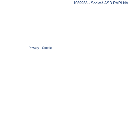
1039938 - Società ASD RARI NA
© 2004 Copyright by FIN Veneto - P.Iva 01384031009
Privacy
-
Cookie