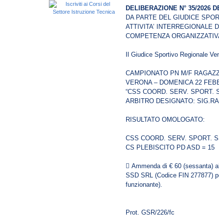
DELIBERAZIONE N° 35/2026 DE
DA PARTE DEL GIUDICE SPO
ATTIVITA’ INTERREGIONALE D
COMPETENZA ORGANIZZATIVA
Il Giudice Sportivo Regionale Ve
CAMPIONATO PN M/F RAGAZZ
VERONA – DOMENICA 22 FEBB
“CSS COORD. SERV. SPORT. 
ARBITRO DESIGNATO: SIG.R
RISULTATO OMOLOGATO:
CSS COORD. SERV. SPORT. S
CS PLEBISCITO PD ASD = 15
 Ammenda di € 60 (sessanta)
SSD SRL (Codice FIN 277877) per
funzionante).
Prot. GSR/226/fc