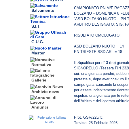
CAMPIONATO PN M/F RAGAZZ
Salvamento
BOLZANO – DOMENICA 8 FEB
“ASD BOLZANO NUOTO – PN T
ARBITRO DESIGNATO: SIG. 
S.I.T.
RISULTATO OMOLOGATO:
G.U.G.
ASD BOLZANO NUOTO = 14
PN TRIESTE SSD ARL = 18
Master
 Squalifica per n° 3 (tre) gior
Normative
SIGNORELLO (Tessera FIN 232
cui: una giornata perché, sebben
proteste e, dopo aver ricevuto il c
Gallerie
campo gara, causando la sospensi
per essere indebitamente rientrat
Archivio news
espulso; una giornata per le reiter
dell’Arbitro e dell’operato arbitral
Annunci
Prot. GSR/225/fc
Treviso, 25 Febbraio 2026