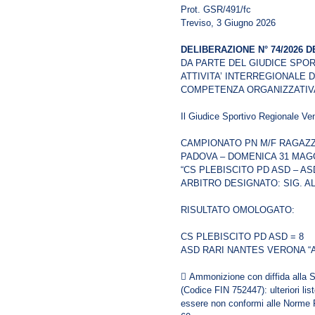
Prot. GSR/491/fc
Treviso, 3 Giugno 2026
DELIBERAZIONE N° 74/2026 DE
DA PARTE DEL GIUDICE SPO
ATTIVITA’ INTERREGIONALE D
COMPETENZA ORGANIZZATIVA
Il Giudice Sportivo Regionale Ve
CAMPIONATO PN M/F RAGAZZ
PADOVA – DOMENICA 31 MAGG
“CS PLEBISCITO PD ASD – A
ARBITRO DESIGNATO: SIG. 
RISULTATO OMOLOGATO:
CS PLEBISCITO PD ASD = 8
ASD RARI NANTES VERONA “A
 Ammonizione con diffida al
(Codice FIN 752447): ulteriori lis
essere non conformi alle Norme 