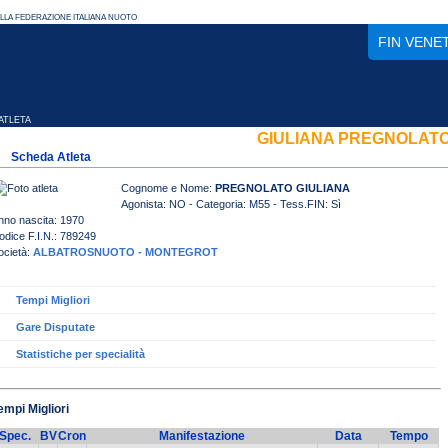
FIN VENE
TLETA
GIULIANA PREGNOLAT
Scheda Atleta
Cognome e Nome:
PREGNOLATO GIULIANA
Agonista: NO - Categoria: M55 - Tess.FIN: Sì
nno nascita: 1970
odice F.I.N.: 789249
ocietà:
ALBATROSNUOTO - MONTEGROT
Tempi Migliori
Gare Disputate
Statistiche per specialità
empi Migliori
Spec.
BV
Cron
Manifestazione
Data
Tempo