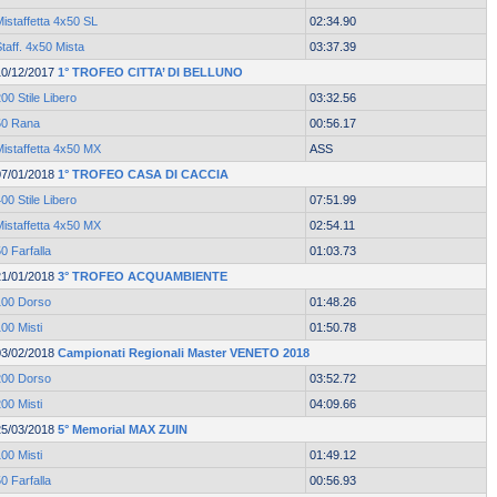
istaffetta 4x50 SL
02:34.90
taff. 4x50 Mista
03:37.39
10/12/2017
1° TROFEO CITTA’ DI BELLUNO
00 Stile Libero
03:32.56
50 Rana
00:56.17
Mistaffetta 4x50 MX
ASS
07/01/2018
1° TROFEO CASA DI CACCIA
00 Stile Libero
07:51.99
Mistaffetta 4x50 MX
02:54.11
0 Farfalla
01:03.73
21/01/2018
3° TROFEO ACQUAMBIENTE
100 Dorso
01:48.26
00 Misti
01:50.78
03/02/2018
Campionati Regionali Master VENETO 2018
200 Dorso
03:52.72
00 Misti
04:09.66
25/03/2018
5° Memorial MAX ZUIN
00 Misti
01:49.12
0 Farfalla
00:56.93