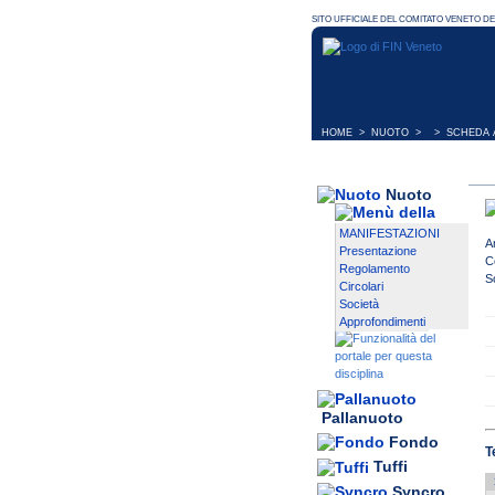
HOME
>
NUOTO
> > SCHEDA A
Nuoto
MANIFESTAZIONI
A
Presentazione
C
Regolamento
S
Circolari
Società
Approfondimenti
Pallanuoto
Fondo
T
Tuffi
Syncro