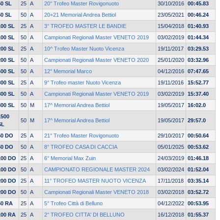
50 SL
25
A
20° Trofeo Master Rovigonuoto
30/10/2016
00:45.83
50 SL
50
A
20+21 Memorial Andrea Bettiol
23/05/2021
00:46.24
100 SL
25
A
3° TROFEO MASTER LE BANDIE
15/04/2018
01:40.93
100 SL
50
A
Campionati Regionali Master VENETO 2019
03/02/2019
01:44.34
200 SL
25
A
10^ Trofeo Master Nuoto Vicenza
19/11/2017
03:29.53
200 SL
50
A
Campionati Regionali Master VENETO 2020
25/01/2020
03:32.96
400 SL
50
A
12° Memorial Marco
04/12/2016
07:47.65
800 SL
25
A
9° Trofeo master Nuoto Vicenza
19/11/2016
15:52.77
800 SL
50
A
Campionati Regionali Master VENETO 2019
03/02/2019
15:37.40
800 SL
50
M
17^ Memorial Andrea Bettiol
19/05/2017
16:02.0
1500
50
M
17^ Memorial Andrea Bettiol
19/05/2017
29:57.0
SL
50 DO
25
A
21° Trofeo Master Rovigonuoto
29/10/2017
00:50.64
50 DO
50
A
8° TROFEO CASA DI CACCIA
05/01/2025
00:53.62
100 DO
25
A
6° Memorial Max Zuin
24/03/2019
01:46.18
100 DO
50
A
CAMPIONATO REGIONALE MASTER 2024
03/02/2024
01:52.04
200 DO
25
A
11° TROFEO MASTER NUOTO VICENZA
17/11/2018
03:35.14
200 DO
50
A
Campionati Regionali Master VENETO 2018
03/02/2018
03:52.72
50 RA
25
A
5° Trofeo Città di Belluno
04/12/2022
00:53.95
100 RA
25
A
2° TROFEO CITTA' DI BELLUNO
16/12/2018
01:55.37