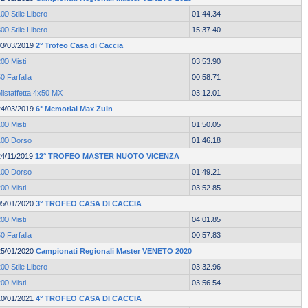
00 Stile Libero
01:44.34
00 Stile Libero
15:37.40
03/03/2019
2° Trofeo Casa di Caccia
00 Misti
03:53.90
0 Farfalla
00:58.71
Mistaffetta 4x50 MX
03:12.01
24/03/2019
6° Memorial Max Zuin
00 Misti
01:50.05
100 Dorso
01:46.18
24/11/2019
12° TROFEO MASTER NUOTO VICENZA
100 Dorso
01:49.21
00 Misti
03:52.85
05/01/2020
3° TROFEO CASA DI CACCIA
00 Misti
04:01.85
0 Farfalla
00:57.83
25/01/2020
Campionati Regionali Master VENETO 2020
00 Stile Libero
03:32.96
00 Misti
03:56.54
10/01/2021
4° TROFEO CASA DI CACCIA