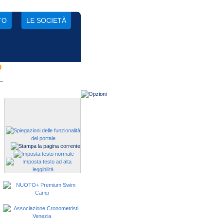
TO
LE SOCIETÀ
O
Gestisci una società?
Devi iscrivere i tuoi atleti alle
manifestazioni?