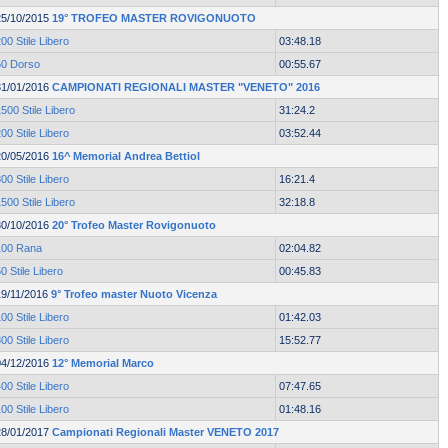
25/10/2015
19° TROFEO MASTER ROVIGONUOTO
00 Stile Libero
03:48.18
50 Dorso
00:55.67
31/01/2016
CAMPIONATI REGIONALI MASTER "VENETO" 2016
500 Stile Libero
31:24.2
00 Stile Libero
03:52.44
20/05/2016
16^ Memorial Andrea Bettiol
00 Stile Libero
16:21.4
500 Stile Libero
32:18.8
30/10/2016
20° Trofeo Master Rovigonuoto
100 Rana
02:04.82
0 Stile Libero
00:45.83
19/11/2016
9° Trofeo master Nuoto Vicenza
00 Stile Libero
01:42.03
00 Stile Libero
15:52.77
04/12/2016
12° Memorial Marco
00 Stile Libero
07:47.65
00 Stile Libero
01:48.16
28/01/2017
Campionati Regionali Master VENETO 2017