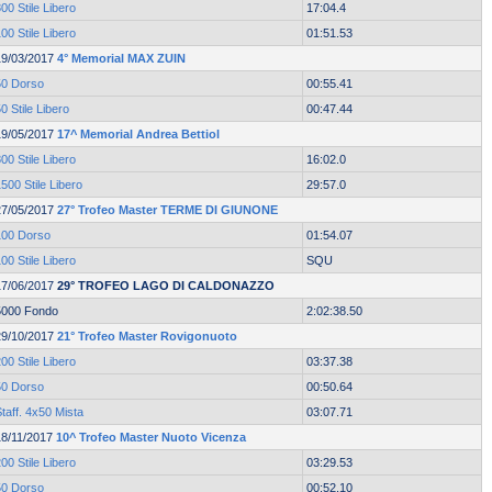
00 Stile Libero
17:04.4
00 Stile Libero
01:51.53
19/03/2017
4° Memorial MAX ZUIN
50 Dorso
00:55.41
0 Stile Libero
00:47.44
19/05/2017
17^ Memorial Andrea Bettiol
00 Stile Libero
16:02.0
500 Stile Libero
29:57.0
27/05/2017
27° Trofeo Master TERME DI GIUNONE
100 Dorso
01:54.07
00 Stile Libero
SQU
17/06/2017
29° TROFEO LAGO DI CALDONAZZO
5000 Fondo
2:02:38.50
29/10/2017
21° Trofeo Master Rovigonuoto
00 Stile Libero
03:37.38
50 Dorso
00:50.64
taff. 4x50 Mista
03:07.71
18/11/2017
10^ Trofeo Master Nuoto Vicenza
00 Stile Libero
03:29.53
50 Dorso
00:52.10