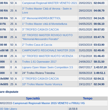
100 RA
50
A
Campionati Regionali MASTER VENETO 2021
20/02/2021
02:04.03
3° Trofeo Master Città di Verona - Swim in
200 RA
25
A
28/02/2026
04:08.79
Love
200 RA
50
A
22° Memorial ANDREA BETTIOL
20/05/2022
04:14.25
50 FA
25
A
1° Trofeo Master città di Montebelluna
04/05/2025
00:56.10
50 FA
50
A
3° TROFEO CASA DI CACCIA
05/01/2020
00:57.83
22° TROFEO MASTER ROVIGO NUOTO
200 MI
25
A
02/12/2018
03:47.76
"Memorial Alessandro Fioratto"
200 MI
50
A
2° Trofeo Casa di Caccia
03/03/2019
03:53.90
4x50 MI
25
A
CAMPIONATO REGIONALE MASTER 2026
31/01/2026
02:49.45
100 MI
25
A
11° TROFEO MASTER NUOTO VICENZA
17/11/2018
01:46.43
3000
0
A
Trofeo 1.61 Openwater 2017
24/06/2017
58:31.50
5000
0
A
Lignano Open Water Swim Competition 3.5
09/07/2017
1:43:57.20
5000
0
M
24° Trofeo Riviera Triestina
30/06/2018
1:49:51.1
X4x50M
50
A
1° TROFEO CASA DI CACCIA
07/01/2018
02:54.11
X4x50S
25
A
10^ Trofeo Master Nuoto Vicenza
19/11/2017
02:34.90
are disputate
Specialità
Tempo
08/02/2015
Campionati Regionali Master 2015 VENETO e FRIULI VG
00 Stile Libero
16:59.8