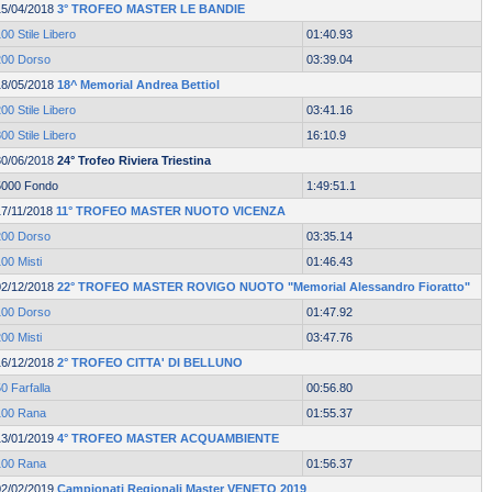
15/04/2018
3° TROFEO MASTER LE BANDIE
00 Stile Libero
01:40.93
200 Dorso
03:39.04
18/05/2018
18^ Memorial Andrea Bettiol
00 Stile Libero
03:41.16
00 Stile Libero
16:10.9
30/06/2018
24° Trofeo Riviera Triestina
5000 Fondo
1:49:51.1
17/11/2018
11° TROFEO MASTER NUOTO VICENZA
200 Dorso
03:35.14
00 Misti
01:46.43
02/12/2018
22° TROFEO MASTER ROVIGO NUOTO "Memorial Alessandro Fioratto"
100 Dorso
01:47.92
00 Misti
03:47.76
16/12/2018
2° TROFEO CITTA' DI BELLUNO
0 Farfalla
00:56.80
100 Rana
01:55.37
13/01/2019
4° TROFEO MASTER ACQUAMBIENTE
100 Rana
01:56.37
02/02/2019
Campionati Regionali Master VENETO 2019