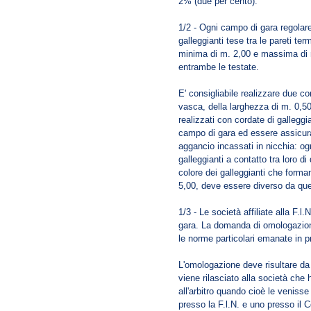
2% (due per cento).
1/2 - Ogni campo di gara regolare
galleggianti tese tra le pareti t
minima di m. 2,00 e massima di
entrambe le testate.
E' consigliabile realizzare due cors
vasca, della larghezza di m. 0,50
realizzati con cordate di galleggi
campo di gara ed essere assicurati
aggancio incassati in nicchia: o
galleggianti a contatto tra loro 
colore dei galleggianti che forman
5,00, deve essere diverso da quell
1/3 - Le società affiliate alla F.
gara. La domanda di omologazione
le norme particolari emanate in p
L'omologazione deve risultare da
viene rilasciato alla società che h
all'arbitro quando cioè le veniss
presso la F.l.N. e uno presso il