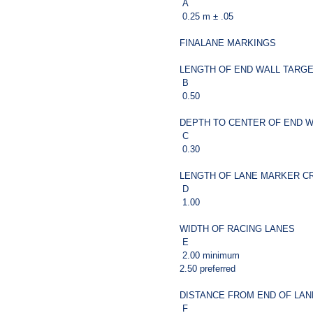
A
0.25 m ± .05
FINALANE MARKINGS
LENGTH OF END WALL TARG
B
0.50
DEPTH TO CENTER OF END 
C
0.30
LENGTH OF LANE MARKER C
D
1.00
WIDTH OF RACING LANES
E
2.00 minimum
2.50 preferred
DISTANCE FROM END OF LAN
F