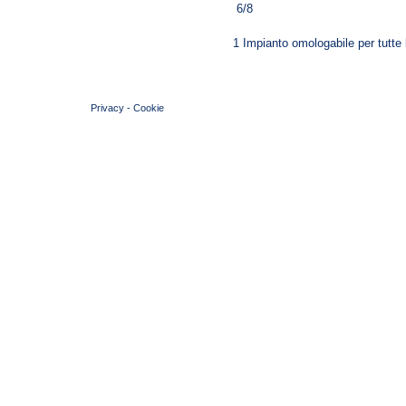
6/8
1 Impianto omologabile per tutte l
© 2004 Copyright by FIN Veneto - P.Iva 01384031009
Privacy
-
Cookie