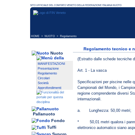
HOME
>
NUOTO
> Regolamento
Regolamento tecnico e n
Nuoto
(Estratto dalle schede tecniche d
MANIFESTAZIONI
Presentazione
Art. 1 - La vasca
Regolamento
Circolari
Specificazioni per piscine nelle q
Società
Campionati del Mondo, i Campiona
Approfondimenti
regione comprendente diversi Stat
internazionali.
a. Lunghezza: 50,00 metri;
Pallanuoto
Fondo
* 50,01 metri qualora i pannell
Tuffi
elettronico automatico siano aspor
Syncro