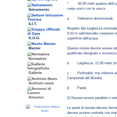
* 50,00 metri qualora detti pan
corpo unico con la vasca.
Salvamento
a. Tolleranze dimensionali.
S.I.T.
Rispetto alla lunghezza nominale
0,03 m nell'intervallo compreso t
G.U.G.
superficie dell'acqua.
Master
Queste misure devono essere att
qualificato designato o riconosci
Normative
b. Larghezza: 21,00 metri (mi
Gallerie
c. Profondità: mai inferiore ai 1
Campionati del Mondo).
Archivio news
d. Pareti.
Annunci
(I) Devono essere parallele e vert
Le pareti di testata devono formar
devono essere costruite con mate