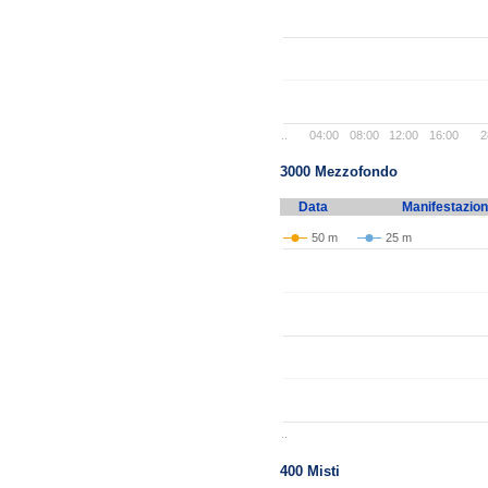
..
04:00
08:00
12:00
16:00
2
3000 Mezzofondo
Data
Manifestazio
50 m
25 m
..
400 Misti