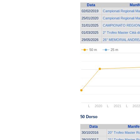
Data
Manif
02/02/2019
Campionati Regionali 
25/01/2020
Campionati Regionali 
31/01/2025
CAMPIONATO REGION
01/03/2025
2° Trofeo Master Città d
29/05/2026
26° MEMORIAL ANDRE
50 m
25 m
L
2020
L
2021
L
202
50 Dorso
Data
Manife
30/10/2016
20° Trofeo Master R
29/10/2017
21° Trofeo Master R