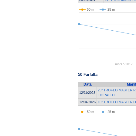
50 m
25 m
…
marzo 2017
50 Farfalla
Data
Mani
25° TROFEO MASTER 
12/11/2023
FIORATTO
12/04/2026
10° TROFEO MASTER L
50 m
25 m