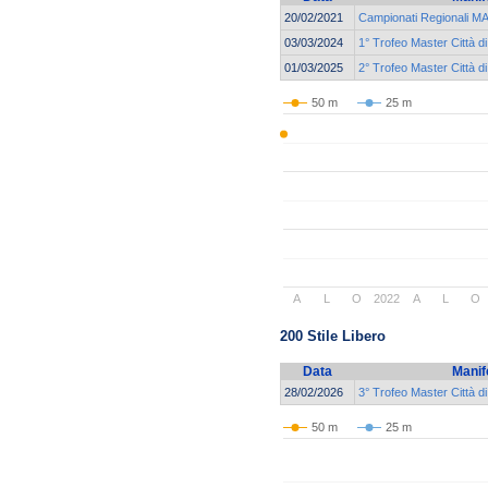
20/02/2021
Campionati Regionali
03/03/2024
1° Trofeo Master Città d
01/03/2025
2° Trofeo Master Città d
50 m
25 m
A
L
O
2022
A
L
O
200 Stile Libero
Data
Manif
28/02/2026
3° Trofeo Master Città d
50 m
25 m