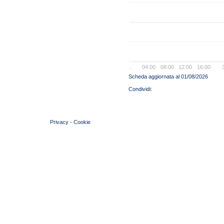
..
04:00
08:00
12:00
16:00
Scheda aggiornata al 01/08/2026
© 2004 Copyright by FIN Veneto - P.Iva 01384031009
Privacy
-
Cookie