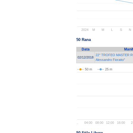
2024
M
M
L
S
N
50 Rana
Data
Mani
22° TROFEO MASTER R
02/12/2018
Alessandro Fioratto"
50 m
25 m
..
04:00
08:00
12:00
16:00
2
50 Stile Libero