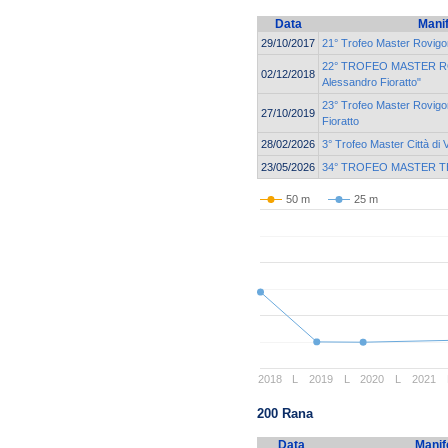
Data
Mani
29/10/2017
21° Trofeo Master Rovigo
22° TROFEO MASTER R
02/12/2018
Alessandro Fioratto"
23° Trofeo Master Rovigo
27/10/2019
Fioratto
28/02/2026
3° Trofeo Master Città di
23/05/2026
34° TROFEO MASTER T
50 m
25 m
2018
L
2019
L
2020
L
2021
200 Rana
Data
Manif