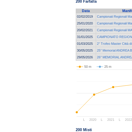
200 Farfalla
Data
Manif
02/02/2019
Campionati Regionali 
25/01/2020
Campionati Regionali 
20/02/2021
Campionati Regionali
31/01/2025
CAMPIONATO REGION
01/03/2025
2° Trofeo Master Città d
30/05/2025
25° Memorial ANDREA 
29/05/2026
26° MEMORIAL ANDRE
50 m
25 m
L
2020
L
2021
L
202
200 Misti