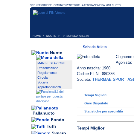
HOME
>
NUOTO
> > SCHEDA ATLETA
Scheda Atleta
Nuoto
Cognome 
Agonista: 
MANIFESTAZIONI
Anno nascita: 1960
Presentazione
Regolamento
Codice F.I.N.: 880336
Circolari
Società:
THERMAE SPORT AS
Società
Approfondimenti
Tempi Migliori
Gare Disputate
Statistiche per specialità
Pallanuoto
Fondo
Tuffi
Tempi Migliori
Syncro