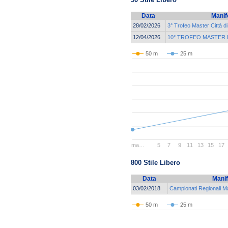
Data
Manif
28/02/2026
3° Trofeo Master Città d
12/04/2026
10° TROFEO MASTER 
50 m
25 m
ma…
5
7
9
11
13
15
17
800 Stile Libero
Data
Manif
03/02/2018
Campionati Regionali 
50 m
25 m