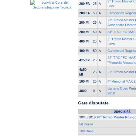
2° Trofeo Master Ci
200 FA
25
A
Love
200 FA
50
A
Campionati Region
23° Trofeo Master
200 MI
25
A
Alessandro Fioratt
200 MI
50
A
34° TROFEO MAS
2° Trofeo Master Ci
400 MI
25
A
Love
400 MI
50
A
Campionati Region
22° TROFEO MA
4x50SL
25
A
"Memorial Alessand
4x50
25
A
21° Trofeo Master
MI
100 MI
25
A
4° Memorial MAX 
Lignano Open Water
3000
0
A
2018
Gare disputate
Specialità
30/10/2016
20° Trofeo Master Rovi
50 Dorso
100 Rana