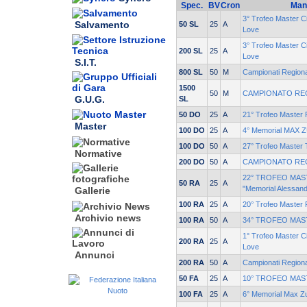
Spec.
BV
Cron
Man
3° Trofeo Master Ci
Salvamento
50 SL
25
A
Love
3° Trofeo Master Ci
200 SL
25
A
Love
S.I.T.
800 SL
50
M
Campionati Region
1500
50
M
CAMPIONATO RE
G.U.G.
SL
50 DO
25
A
21° Trofeo Master
Master
100 DO
25
A
4° Memorial MAX 
100 DO
50
A
27° Trofeo Maste
Normative
200 DO
50
A
CAMPIONATO RE
22° TROFEO MA
50 RA
25
A
"Memorial Alessand
Gallerie
100 RA
25
A
20° Trofeo Master
Archivio news
100 RA
50
A
34° TROFEO MAS
1° Trofeo Master Ci
200 RA
25
A
Love
Annunci
200 RA
50
A
Campionati Regio
50 FA
25
A
10° TROFEO MAS
100 FA
25
A
6° Memorial Max Z