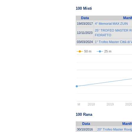
100 Misti
Data
Mani
19/03/2017
4° Memorial MAX ZUIN
25° TROFEO MASTER 
12/11/2023
FIORATTO
03/03/2024
1° Trofeo Master Città di
50 m
25 m
M
2018
2019
202
100 Rana
Data
Manif
30/10/2016
20° Trofeo Master Rovi