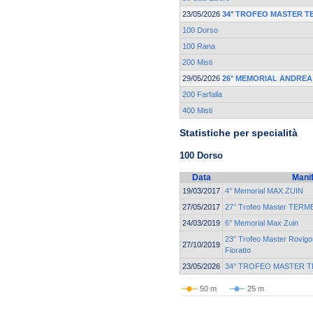
23/05/2026
34° TROFEO MASTER T
100 Dorso
100 Rana
200 Misti
29/05/2026
26° MEMORIAL ANDREA
200 Farfalla
400 Misti
Statistiche per specialità
100 Dorso
Data
Mani
19/03/2017
4° Memorial MAX ZUIN
27/05/2017
27° Trofeo Master TER
24/03/2019
6° Memorial Max Zuin
23° Trofeo Master Rovigo
27/10/2019
Fioratto
23/05/2026
34° TROFEO MASTER T
50 m
25 m