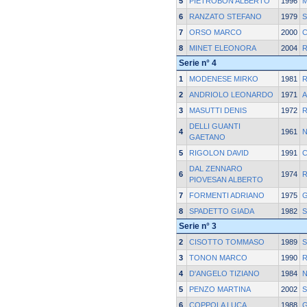
5
PIETROBON ALBERTO
1996
6
RANZATO STEFANO
1979
S
7
ORSO MARCO
2000
C
8
MINET ELEONORA
2004
Serie n° 4
1
MODENESE MIRKO
1981
2
ANDRIOLO LEONARDO
1971
A
3
MASUTTI DENIS
1972
DELLI GUANTI
4
1961
N
GAETANO
5
RIGOLON DAVID
1991
C
DAL ZENNARO
6
1974
R
PIOVESAN ALBERTO
7
FORMENTI ADRIANO
1975
G
8
SPADETTO GIADA
1982
S
Serie n° 3
2
CISOTTO TOMMASO
1989
S
3
TONON MARCO
1990
4
D'ANGELO TIZIANO
1984
N
5
PENZO MARTINA
2002
S
6
COPPOLA LUCA
1988
G