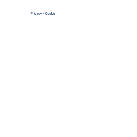
© 2004 Copyright by FIN Veneto - P.Iva 01384031009
Privacy
-
Cookie