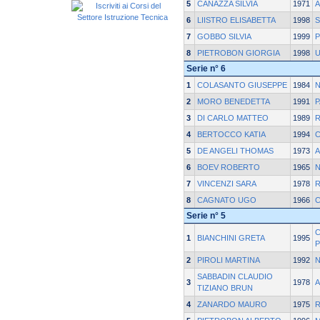
5
CANAZZA SILVIA
1971
A
6
LIISTRO ELISABETTA
1998
S
7
GOBBO SILVIA
1999
P
8
PIETROBON GIORGIA
1998
U
Serie n° 6
1
COLASANTO GIUSEPPE
1984
N
2
MORO BENEDETTA
1991
3
DI CARLO MATTEO
1989
4
BERTOCCO KATIA
1994
5
DE ANGELI THOMAS
1973
A
6
BOEV ROBERTO
1965
N
7
VINCENZI SARA
1978
8
CAGNATO UGO
1966
C
Serie n° 5
C
1
BIANCHINI GRETA
1995
P
2
PIROLI MARTINA
1992
N
SABBADIN CLAUDIO
3
1978
A
TIZIANO BRUN
4
ZANARDO MAURO
1975
R