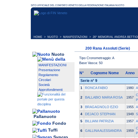
HOME
>
NUOTO
>
MANIFESTAZIONI
>
26° MEMORIAL ANDREA BETTIO
200 Rana Assoluti (Serie)
Nuoto
Tipo Cronometraggio: A
Base Vasca: 50
MANIFESTAZIONI
Presentazione
N°
Cognome Nome
Anno
Regolamento
Circolari
Serie n° 9
Società
1
RONCA FABIO
1980
A
Approfondimenti
C
2
BALLABIO MARIA ROSA
1957
P
3
BRAGAGNOLO EZIO
1955
A
4
DEJACO STEPHAN
1949
S
Pallanuoto
5
BILLIANI PATRIZIA
1957
A
Fondo
C
Tuffi
6
GALLINA ALESSANDRA
1959
P
Syncro