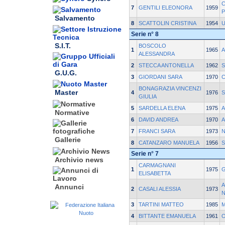
C
7
GENTILI ELEONORA
1959
P
Salvamento
8
SCATTOLIN CRISTINA
1954
U
Serie n° 8
S.I.T.
BOSCOLO
1
1965
A
ALESSANDRA
2
STECCA ANTONELLA
1962
S
G.U.G.
3
GIORDANI SARA
1970
C
BONAGRAZIA VINCENZI
Master
4
1976
S
GIULIA
5
SARDELLA ELENA
1975
A
Normative
6
DAVID ANDREA
1970
A
7
FRANCI SARA
1973
N
Gallerie
8
CATANZARO MANUELA
1956
S
Serie n° 7
Archivio news
CARMAGNANI
1
1975
ELISABETTA
A
Annunci
2
CASALI ALESSIA
1973
3
TARTINI MATTEO
1985
4
BITTANTE EMANUELA
1961