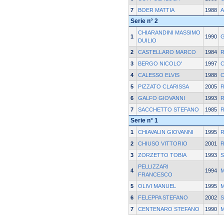
7
BOER MATTIA
1988
A
Serie n° 2
CHIARANDINI MASSIMO
1
1990
G
DUILIO
2
CASTELLARO MARCO
1984
R
3
BERGO NICOLO'
1997
4
CALESSO ELVIS
1988
C
5
PIZZATO CLARISSA
2005
R
6
GALFO GIOVANNI
1993
R
7
SACCHETTO STEFANO
1985
R
Serie n° 1
1
CHIAVALIN GIOVANNI
1995
R
2
CHIUSO VITTORIO
2001
R
3
ZORZETTO TOBIA
1993
S
PELLIZZARI
4
1994
FRANCESCO
5
OLIVI MANUEL
1995
6
FELEPPA STEFANO
2002
S
7
CENTENARO STEFANO
1990