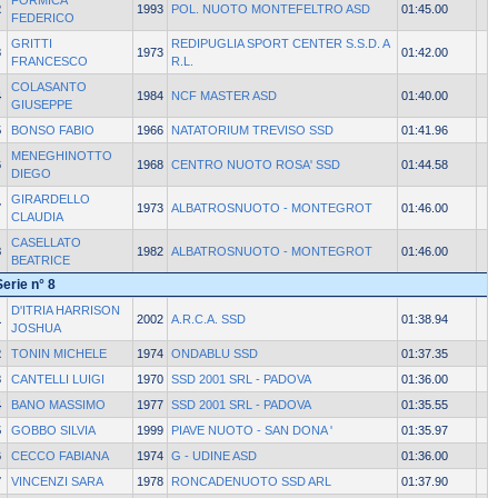
FORMICA
2
1993
POL. NUOTO MONTEFELTRO ASD
01:45.00
FEDERICO
GRITTI
REDIPUGLIA SPORT CENTER S.S.D. A
3
1973
01:42.00
FRANCESCO
R.L.
COLASANTO
4
1984
NCF MASTER ASD
01:40.00
GIUSEPPE
5
BONSO FABIO
1966
NATATORIUM TREVISO SSD
01:41.96
MENEGHINOTTO
6
1968
CENTRO NUOTO ROSA' SSD
01:44.58
DIEGO
GIRARDELLO
7
1973
ALBATROSNUOTO - MONTEGROT
01:46.00
CLAUDIA
CASELLATO
8
1982
ALBATROSNUOTO - MONTEGROT
01:46.00
BEATRICE
Serie n° 8
D'ITRIA HARRISON
1
2002
A.R.C.A. SSD
01:38.94
JOSHUA
2
TONIN MICHELE
1974
ONDABLU SSD
01:37.35
3
CANTELLI LUIGI
1970
SSD 2001 SRL - PADOVA
01:36.00
4
BANO MASSIMO
1977
SSD 2001 SRL - PADOVA
01:35.55
5
GOBBO SILVIA
1999
PIAVE NUOTO - SAN DONA '
01:35.97
6
CECCO FABIANA
1974
G - UDINE ASD
01:36.00
7
VINCENZI SARA
1978
RONCADENUOTO SSD ARL
01:37.90