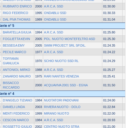
6
RUBINATO ENRICO
2000
A.R.C.A. SSD
01:30.00
7
RIGO FEDERICO
1995
ONDABLU SSD
01:30.33
8
DAL PIVA THOMAS
1989
ONDABLU SSD
01:31.04
Serie n° 5
1
BARATELLA GIULIA
1994
A.R.C.A. SSD
01:25.80
2
FOGLIETTA KEVIN
2005
POL. NUOTO MONTEFELTRO ASD
01:25.30
3
BESSEGA EMY
2005
SWIM PROJECT SRL SP.DIL.
01:24.35
4
PECILE MARCO
1977
A.R.C.A. SSD
01:24.22
TOFFANIN
5
1970
SCHIO NUOTO SSD RL
01:24.29
GIANLUCA
6
ANTONIOL MIRKO
1988
A.R.C.A. SSD
01:25.27
7
ZANARDO MAURO
1975
RARI NANTES VENEZIA
01:25.41
BISSACCO
8
2000
ACQUAVIVA 2001 SSD - EGNA
01:31.50
RICCARDO
Serie n° 4
1
D'ANGELO TIZIANO
1984
NUOTATORI PADOVANI
01:24.00
2
DANIELI LINDA
2003
RIVIERA NUOTO - DOLO
01:22.84
3
MENTI FEDERICO
1999
MIRANO NUOTO
01:22.00
4
CESCON MARCO
1984
A.R.C.A. SSD
01:20.93
5
ROSSETTO GIULIO
2002
CENTRO NUOTO STRA
01:21.00