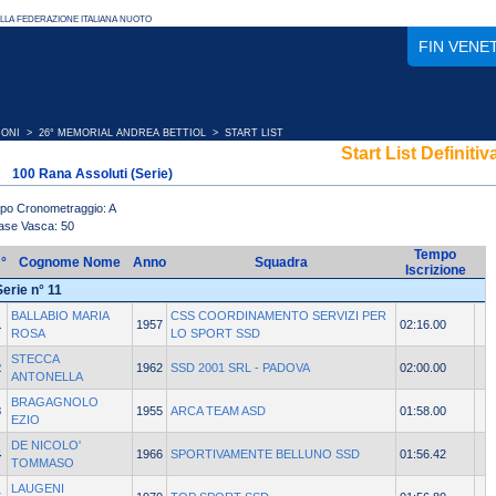
FIN VENE
IONI
>
26° MEMORIAL ANDREA BETTIOL
> START LIST
Start List Definitiv
100 Rana Assoluti (Serie)
ipo Cronometraggio: A
ase Vasca: 50
Tempo
°
Cognome Nome
Anno
Squadra
Iscrizione
Serie n° 11
BALLABIO MARIA
CSS COORDINAMENTO SERVIZI PER
1
1957
02:16.00
ROSA
LO SPORT SSD
STECCA
2
1962
SSD 2001 SRL - PADOVA
02:00.00
ANTONELLA
BRAGAGNOLO
3
1955
ARCA TEAM ASD
01:58.00
EZIO
DE NICOLO'
4
1966
SPORTIVAMENTE BELLUNO SSD
01:56.42
TOMMASO
LAUGENI