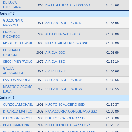
DE LUCA
8
1982
NOTTOLI NUOTO 74 SSD SRL
01:40.00
LOREDANA
Serie n° 7
GUZZONATO
1
1971
SSD 2001 SRL - PADOVA
01:35.55
MASSIMO
FRANZO
2
1992
ALBA CHIARA ASD APS
01:35.00
RICCARDO
3
FINOTTO GIOVANNI
1966
NATATORIUM TREVISO SSD
01:33.00
FOGLIANO
4
2001
A.R.C.A. SSD
01:31.68
GIORGIA
5
SECCI PIER PAOLO
1972
A.R.C.A. SSD
01:32.10
GAETA
6
1977
A.S.D. PDNTRI
01:35.00
ALESSANDRO
7
FANTON ANDREA
1975
SSD 2001 SRL - PADOVA
01:35.55
MASTROGIACOMO
8
1965
SSD 2001 SRL - PADOVA
01:35.55
LUCA
Serie n° 6
1
CURZOLA MICHAEL
1991
NUOTO SCALIGERO SSD
01:30.37
2
DI CARLO MATTEO
1989
RANAZZURRA CONEGLIANO SSD
01:30.00
3
OTTOBONI NICOLE
1999
NUOTO SCALIGERO SSD
01:30.00
4
PIROLI MARTINA
1992
NOTTOLI NUOTO 74 SSD SRL
01:26.12
5
MAZZER STEFANO
1975
RANAZZURRA CONEGLIANO SSD
01:29.05