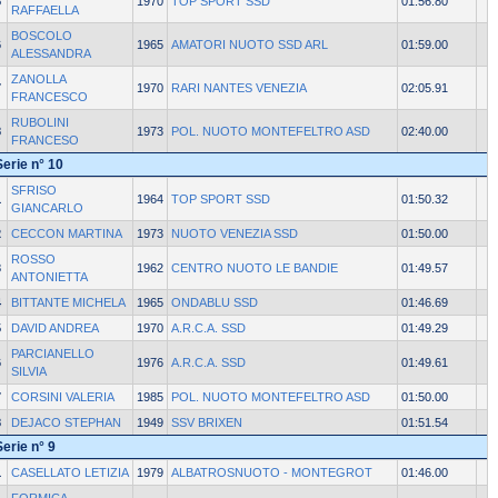
5
1970
TOP SPORT SSD
01:56.80
RAFFAELLA
BOSCOLO
6
1965
AMATORI NUOTO SSD ARL
01:59.00
ALESSANDRA
ZANOLLA
7
1970
RARI NANTES VENEZIA
02:05.91
FRANCESCO
RUBOLINI
8
1973
POL. NUOTO MONTEFELTRO ASD
02:40.00
FRANCESO
Serie n° 10
SFRISO
1
1964
TOP SPORT SSD
01:50.32
GIANCARLO
2
CECCON MARTINA
1973
NUOTO VENEZIA SSD
01:50.00
ROSSO
3
1962
CENTRO NUOTO LE BANDIE
01:49.57
ANTONIETTA
4
BITTANTE MICHELA
1965
ONDABLU SSD
01:46.69
5
DAVID ANDREA
1970
A.R.C.A. SSD
01:49.29
PARCIANELLO
6
1976
A.R.C.A. SSD
01:49.61
SILVIA
7
CORSINI VALERIA
1985
POL. NUOTO MONTEFELTRO ASD
01:50.00
8
DEJACO STEPHAN
1949
SSV BRIXEN
01:51.54
Serie n° 9
1
CASELLATO LETIZIA
1979
ALBATROSNUOTO - MONTEGROT
01:46.00