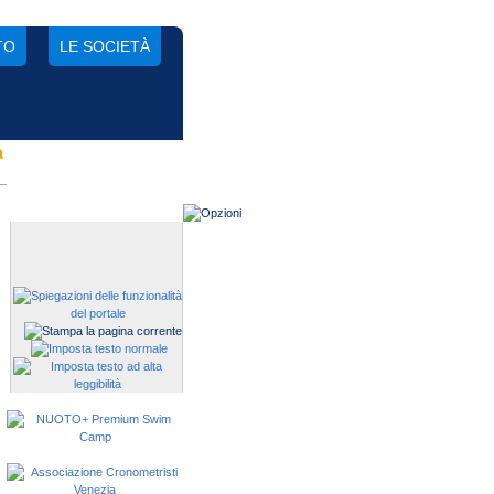
TO
LE SOCIETÀ
a
Gestisci una società?
Devi iscrivere i tuoi atleti alle
manifestazioni?