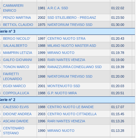
CAMMARERI
6
1981
A.R.C.A. SSD
01:22.02
ENRICO
7
PENZO MARTINA
2002
SSD STILELIBERO - PREGANZ
01:23.50
8
BETTIOL CLAUDIO
1975
NATATORIUM TREVISO SSD
01:30.00
Serie n° 3
1
BERGO NICOLO'
1997
CENTRO NUOTO STRA
01:20.43
2
SALA ALBERTO
1988
MILANO NUOTO MASTER ASD
01:20.00
3
MAMPRIN LETIZIA
1999
MIRANO NUOTO
01:19.78
4
GALFO GIOVANNI
1993
RARI NANTES VENEZIA
01:19.00
5
TONON MARCO
1990
RANAZZURRA CONEGLIANO SSD
01:19.39
FAVRETTI
6
1998
NATATORIUM TREVISO SSD
01:20.00
LEONARDO
7
EGIDI MARCO
2001
MONTENUOTO SSD
01:20.03
8
COPPOLA LUCA
1988
G.P. NUOTO MIRA
01:20.51
Serie n° 2
2
CALESSO ELVIS
1988
CENTRO NUOTO LE BANDIE
01:17.07
3
DIDONE' ANDREA
2003
CENTRO NUOTO CITTADELLA
01:15.45
4
ASCANI DAVIDE
1996
RARI NANTES VENEZIA
01:13.26
CENTENARO
5
1990
MIRANO NUOTO
01:13.28
STEFANO