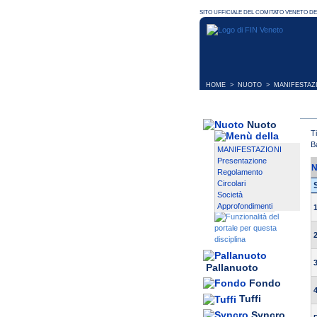
HOME
>
NUOTO
>
MANIFESTAZ
Nuoto
T
B
MANIFESTAZIONI
Presentazione
N
Regolamento
Circolari
Società
Approfondimenti
Pallanuoto
Fondo
Tuffi
Syncro