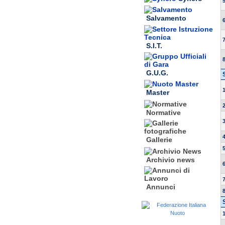
Salvamento
S.I.T.
G.U.G.
Master
Normative
Gallerie
Archivio news
Annunci