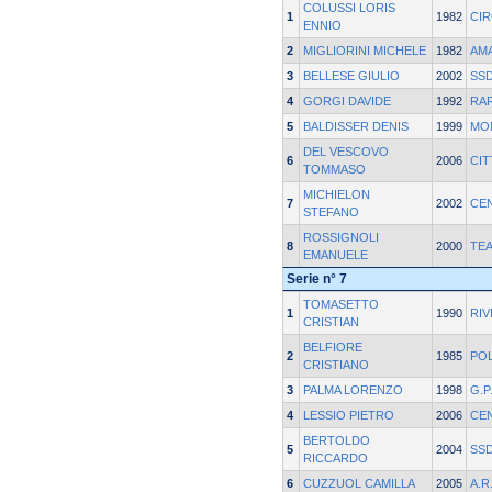
COLUSSI LORIS
1
1982
CIR
ENNIO
2
MIGLIORINI MICHELE
1982
AM
3
BELLESE GIULIO
2002
SSD
4
GORGI DAVIDE
1992
RAR
5
BALDISSER DENIS
1999
MO
DEL VESCOVO
6
2006
CIT
TOMMASO
MICHIELON
7
2002
CE
STEFANO
ROSSIGNOLI
8
2000
TEA
EMANUELE
Serie n° 7
TOMASETTO
1
1990
RIV
CRISTIAN
BELFIORE
2
1985
POL
CRISTIANO
3
PALMA LORENZO
1998
G.P
4
LESSIO PIETRO
2006
CE
BERTOLDO
5
2004
SSD
RICCARDO
6
CUZZUOL CAMILLA
2005
A.R