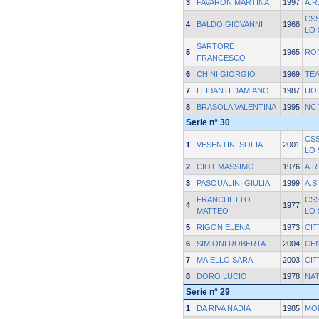
3
FAVARON MARTINA
1997
A.R
CS
4
BALDO GIOVANNI
1968
LO
SARTORE
5
1965
RO
FRANCESCO
6
CHINI GIORGIO
1969
TEA
7
LEIBANTI DAMIANO
1987
UOE
8
BRASOLA VALENTINA
1995
NC 
Serie n° 30
CS
1
VESENTINI SOFIA
2001
LO
2
CIOT MASSIMO
1976
A.R
3
PASQUALINI GIULIA
1999
A.S
FRANCHETTO
CS
4
1977
MATTEO
LO
5
RIGON ELENA
1973
CIT
6
SIMIONI ROBERTA
2004
CE
7
MAIELLO SARA
2003
CIT
8
DORO LUCIO
1978
NAT
Serie n° 29
1
DA RIVA NADIA
1985
MO