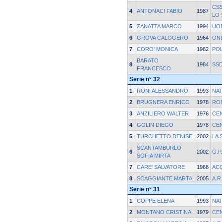
CS
4
ANTONACI FABIO
1987
LO
5
ZANATTA MARCO
1994
UOE
6
GROVA CALOGERO
1964
ON
7
CORO' MONICA
1962
POL
BARATO
8
1984
SSD
FRANCESCO
Serie n° 32
1
RONI ALESSANDRO
1993
NAT
2
BRUGNERA ENRICO
1978
RO
3
ANZILIERO WALTER
1976
CE
4
GOLIN DIEGO
1978
CE
5
TURCHETTO DENISE
2002
LA 
SCANTAMBURLO
6
2002
G.P
SOFIA MIRTA
7
CARE' SALVATORE
1968
AC
8
SCAGGIANTE MARTA
2005
A.R
Serie n° 31
1
COPPE ELENA
1993
NAT
2
MONTANO CRISTINA
1979
CE