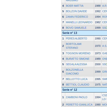
MASSIMO
4
BOER MATTIA
1988
A.R
5
BOLZON DAVIDE
1992
CE
6
ZANIN FEDERICO
1994
RO
7
MANELLI LEONARDO
1982
CE
8
BOVO SAMUELE
1999
SSD
Serie n° 13
1
PERES ALBERTO
1990
CE
BORTOLAMI
2
1970
A.S
STEFANO
3
TOGNON MORENO
1973
GA
4
BURATTO SIMONE
1989
ON
5
SEGALA ALESSIA
2000
SSD
BOLZONELLA
6
1999
GRI
GIACOMO
7
BELLOTTO LUCA
1995
SWI
8
BETTIOL CLAUDIO
1975
NAT
Serie n° 12
CS
1
ZAMBONI PAOLO
1994
LO
2
PERETTO GIANLUCA
1990
MO