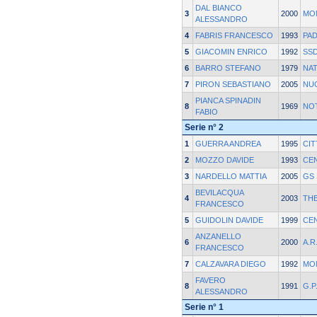
DAL BIANCO
3
2000
MO
ALESSANDRO
4
FABRIS FRANCESCO
1993
PA
5
GIACOMIN ENRICO
1992
SSD
6
BARRO STEFANO
1979
NAT
7
PIRON SEBASTIANO
2005
NU
PIANCA SPINADIN
8
1969
NOT
FABIO
Serie n° 2
1
GUERRA ANDREA
1995
CIT
2
MOZZO DAVIDE
1993
CE
3
NARDELLO MATTIA
2005
GS
BEVILACQUA
4
2003
TH
FRANCESCO
5
GUIDOLIN DAVIDE
1999
CE
ANZANELLO
6
2000
A.R
FRANCESCO
7
CALZAVARA DIEGO
1992
MO
FAVERO
8
1991
G.P
ALESSANDRO
Serie n° 1