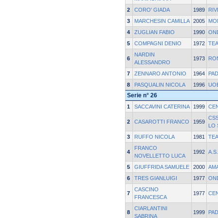
2
CORO' GIADA
1989
RIV
3
MARCHESIN CAMILLA
2005
MO
4
ZUGLIAN FABIO
1990
ON
5
COMPAGNI DENIO
1972
TEA
NARDIN
6
1973
RO
ALESSANDRO
7
ZENNARO ANTONIO
1964
PA
8
PASQUALIN NICOLA
1996
UOE
Serie n° 26
1
SACCAVINI CATERINA
1999
CE
CS
2
CASAROTTI FRANCO
1959
LO
3
RUFFO NICOLA
1981
TEA
FRANCO
4
1992
A.S
NOVELLETTO LUCA
5
GIUFFRIDA SAMUELE
2000
AM
6
TRES GIANLUIGI
1977
ON
CASCINO
7
1977
CE
FRANCESCA
CIARLANTINI
8
1999
PA
SABRINA