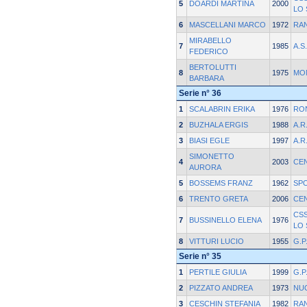
5
DOARDI MARTINA
2000
LO
6
MASCELLANI MARCO
1972
RA
MIRABELLO
7
1985
A.S
FEDERICO
BERTOLUTTI
8
1975
MO
BARBARA
Serie n° 36
1
SCALABRIN ERIKA
1976
RO
2
BUZHALA ERGIS
1988
A.R
3
BIASI EGLE
1997
A.R
SIMONETTO
4
2003
CE
AURORA
5
BOSSEMS FRANZ
1962
SP
6
TRENTO GRETA
2006
CE
CS
7
BUSSINELLO ELENA
1976
LO
8
VITTURI LUCIO
1955
G.P
Serie n° 35
1
PERTILE GIULIA
1999
G.P
2
PIZZATO ANDREA
1973
NU
3
CESCHIN STEFANIA
1982
RA