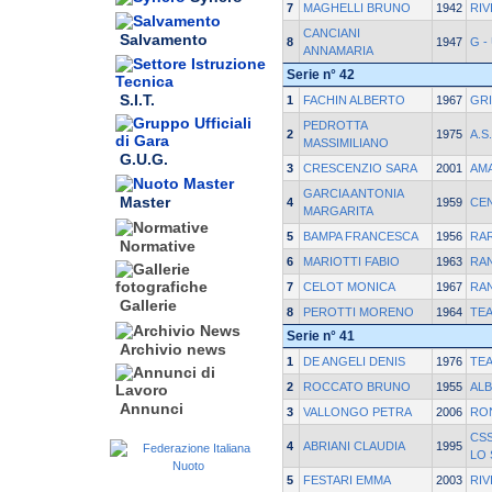
7
MAGHELLI BRUNO
1942
RIV
CANCIANI
Salvamento
8
1947
G -
ANNAMARIA
Serie n° 42
S.I.T.
1
FACHIN ALBERTO
1967
GRI
PEDROTTA
2
1975
A.S
MASSIMILIANO
G.U.G.
3
CRESCENZIO SARA
2001
AM
GARCIA ANTONIA
Master
4
1959
CE
MARGARITA
5
BAMPA FRANCESCA
1956
RAR
Normative
6
MARIOTTI FABIO
1963
RA
7
CELOT MONICA
1967
RA
Gallerie
8
PEROTTI MORENO
1964
TEA
Serie n° 41
Archivio news
1
DE ANGELI DENIS
1976
TEA
2
ROCCATO BRUNO
1955
AL
Annunci
3
VALLONGO PETRA
2006
RO
CS
4
ABRIANI CLAUDIA
1995
LO
5
FESTARI EMMA
2003
RIV