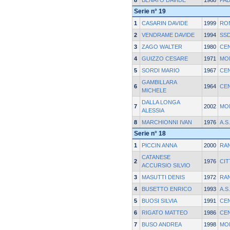
8
BENATO DAVIDE
1968
PA
Serie n° 19
1
CASARIN DAVIDE
1999
RO
2
VENDRAME DAVIDE
1994
SSD
3
ZAGO WALTER
1980
CE
4
GUIZZO CESARE
1971
MO
5
SORDI MARIO
1967
CE
GAMBILLARA
6
1964
CE
MICHELE
DALLA LONGA
7
2002
MO
ALESSIA
8
MARCHIONNI IVAN
1976
A.S
Serie n° 18
1
PICCIN ANNA
2000
RA
CATANESE
2
1976
CIT
ACCURSIO SILVIO
3
MASUTTI DENIS
1972
RA
4
BUSETTO ENRICO
1993
A.S
5
BUOSI SILVIA
1991
CE
6
RIGATO MATTEO
1986
CE
7
BUSO ANDREA
1998
MO