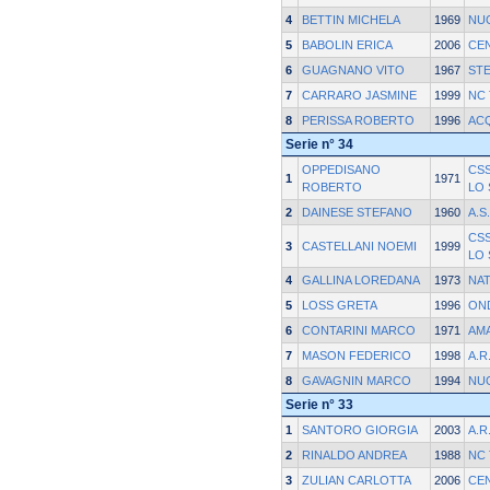
4
BETTIN MICHELA
1969
NU
5
BABOLIN ERICA
2006
CE
6
GUAGNANO VITO
1967
STE
7
CARRARO JASMINE
1999
NC 
8
PERISSA ROBERTO
1996
AC
Serie n° 34
OPPEDISANO
CS
1
1971
ROBERTO
LO
2
DAINESE STEFANO
1960
A.S
CS
3
CASTELLANI NOEMI
1999
LO
4
GALLINA LOREDANA
1973
NAT
5
LOSS GRETA
1996
ON
6
CONTARINI MARCO
1971
AM
7
MASON FEDERICO
1998
A.R
8
GAVAGNIN MARCO
1994
NU
Serie n° 33
1
SANTORO GIORGIA
2003
A.R
2
RINALDO ANDREA
1988
NC 
3
ZULIAN CARLOTTA
2006
CE