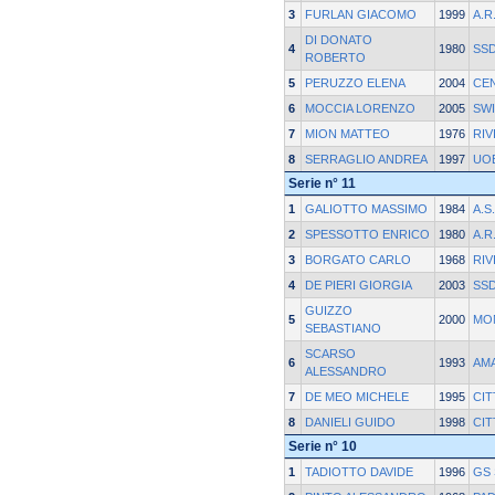
3
FURLAN GIACOMO
1999
A.R
DI DONATO
4
1980
SSD
ROBERTO
5
PERUZZO ELENA
2004
CE
6
MOCCIA LORENZO
2005
SWI
7
MION MATTEO
1976
RIV
8
SERRAGLIO ANDREA
1997
UOE
Serie n° 11
1
GALIOTTO MASSIMO
1984
A.S
2
SPESSOTTO ENRICO
1980
A.R
3
BORGATO CARLO
1968
RIV
4
DE PIERI GIORGIA
2003
SSD
GUIZZO
5
2000
MO
SEBASTIANO
SCARSO
6
1993
AM
ALESSANDRO
7
DE MEO MICHELE
1995
CIT
8
DANIELI GUIDO
1998
CIT
Serie n° 10
1
TADIOTTO DAVIDE
1996
GS