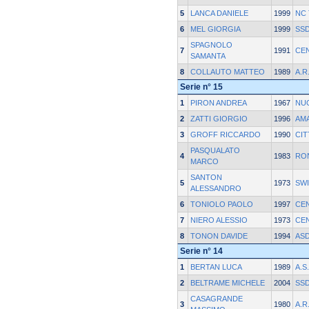
5
LANCA DANIELE
1999
NC 
6
MEL GIORGIA
1999
SSD
SPAGNOLO
7
1991
CE
SAMANTA
8
COLLAUTO MATTEO
1989
A.R
Serie n° 15
1
PIRON ANDREA
1967
NU
2
ZATTI GIORGIO
1996
AM
3
GROFF RICCARDO
1990
CIT
PASQUALATO
4
1983
RO
MARCO
SANTON
5
1973
SWI
ALESSANDRO
6
TONIOLO PAOLO
1997
CE
7
NIERO ALESSIO
1973
CE
8
TONON DAVIDE
1994
ASD
Serie n° 14
1
BERTAN LUCA
1989
A.S
2
BELTRAME MICHELE
2004
SSD
CASAGRANDE
3
1980
A.R