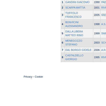
1
GANDINI GIACOMO
1990
PA
2
SCARPA MATTIA
2001
RIV
TOFFOLO
3
2005
SSD
FRANCESCO
BONVICINI
4
1998
A.S
ALESSANDRO
DALLA LIBERA
5
1999
SWI
MATTEO RINO
MENEGOZZO
6
2003
SC
STEFANO
7
DAL BORGO GIOELE
2006
A.R
CASTALDELLO
8
1995
RIV
GIORGIO
© 2004 Copyright by FIN Veneto - P.Iva 01384031009
Privacy
-
Cookie