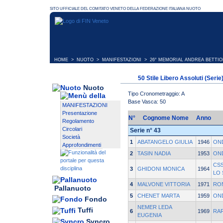
HOME
>
NUOTO
>
MANIFESTAZIONI
>
26° MEMORIAL ANDREA BETTIO
50 Stile Libero Assoluti (Serie
Nuoto
Tipo Cronometraggio: A
Base Vasca: 50
MANIFESTAZIONI
Presentazione
N°
Cognome Nome
Anno
Regolamento
Circolari
Serie n° 43
Società
1
ABATANGELO GIULIA
1946
ON
Approfondimenti
2
TASIN NADIA
1953
ON
CS
3
GHIDONI MONICA
1964
LO
4
MALVONE VITTORIA
1971
RO
Pallanuoto
5
CHENET MARTA
1959
ON
Fondo
NEMER LEDA
Tuffi
6
1969
RAR
EUGENIA
Syncro