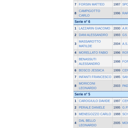
7
FORSIN MATTEO
1987
SPO
CAMPIGOTTO
8
1996
RAR
CARLO
Serie n° 6
1
LAZZARIN GIACOMO
2000
A.R
2
DANI ALESSANDRO
1993
GS
MASSAROTTO
3
2004
A.S
MATILDE
4
MORELLATO FABIO
1996
RO
BENASSUTI
5
1998
FO
ALESSANDRO
6
BOSCO JESSICA
1999
CE
7
INFANTI FRANCESCO
1985
SA
MORICONI
8
2003
PA
LEONARDO
Serie n° 5
1
CAROGIULO DAVIDE
1997
CE
2
PERALE DANIELE
1995
G.P
3
MENEGOZZO CARLO
1988
SC
DAL BELLO
4
2005
MO
LEONARDO