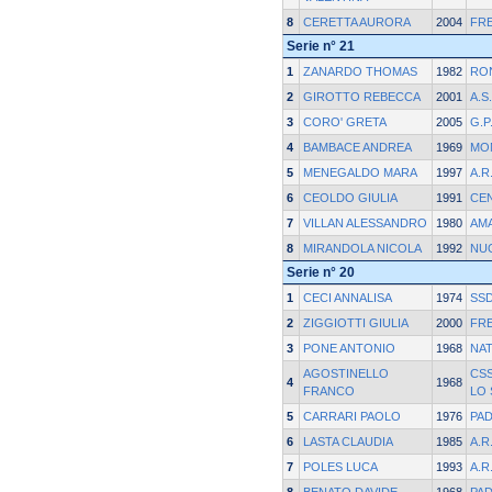
8
CERETTA AURORA
2004
FRE
Serie n° 21
1
ZANARDO THOMAS
1982
RO
2
GIROTTO REBECCA
2001
A.S
3
CORO' GRETA
2005
G.P
4
BAMBACE ANDREA
1969
MO
5
MENEGALDO MARA
1997
A.R
6
CEOLDO GIULIA
1991
CE
7
VILLAN ALESSANDRO
1980
AM
8
MIRANDOLA NICOLA
1992
NU
Serie n° 20
1
CECI ANNALISA
1974
SSD
2
ZIGGIOTTI GIULIA
2000
FRE
3
PONE ANTONIO
1968
NAT
AGOSTINELLO
CS
4
1968
FRANCO
LO
5
CARRARI PAOLO
1976
PA
6
LASTA CLAUDIA
1985
A.R
7
POLES LUCA
1993
A.R