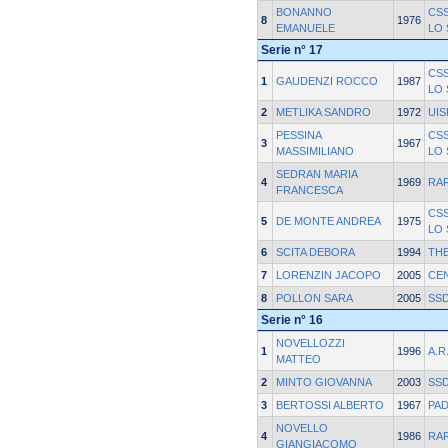
BONANNO
CS
8
1976
EMANUELE
LO
Serie n° 17
CS
1
GAUDENZI ROCCO
1987
LO
2
METLIKA SANDRO
1972
UI
PESSINA
CS
3
1967
MASSIMILIANO
LO
SEDRAN MARIA
4
1969
RAR
FRANCESCA
CS
5
DE MONTE ANDREA
1975
LO
6
SCITA DEBORA
1994
TH
7
LORENZIN JACOPO
2005
CE
8
POLLON SARA
2005
SSD
Serie n° 16
NOVELLOZZI
1
1996
A.R
MATTEO
2
MINTO GIOVANNA
2003
SSD
3
BERTOSSI ALBERTO
1967
PA
NOVELLO
4
1986
RAR
GIANGIACOMO