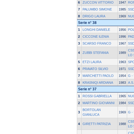
6
ZUCCON VITTORIO
1947
RO
7
PALUMBO SIMONE
1985
SSD
8
DRIGO LAURA
1969
NU
Serie n° 38
1
LONGHI DANIELE
1956
POL
2
CICCONE ILENIA
1996
PA
3
SCARSO FRANCO
1967
SSD
CS
4
ZUBBI STEFANIA
1989
LO
5
ETZI LAURA
1963
SP
6
PRAVATO SILVIO
1971
SSD
7
MARCHETTI PAOLO
1954
G -
8
KRASNIQI ARDIANA
1983
A.S
Serie n° 37
1
ROSSI GABRIELLA
1965
NU
2
MARTINO GIOVANNI
1984
SSD
BORTOLAN
3
1969
G -
GIANLUCA
CS
4
GIRETTI PATRIZIA
1988
LO
CS