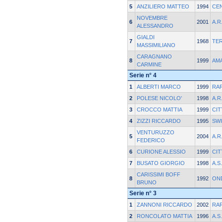
5
ANZILIERO MATTEO
1994
CE
NOVEMBRE
6
2001
A.R
ALESSANDRO
GIALDI
7
1968
TE
MASSIMILIANO
CARAGNANO
8
1999
AM
CARMINE
Serie n° 4
1
ALBERTI MARCO
1999
RAR
2
POLESE NICOLO'
1998
A.R
3
CROCCO MATTIA
1999
CIT
4
ZIZZI RICCARDO
1995
SWI
VENTURUZZO
5
2004
A.R
FEDERICO
6
CURIONE ALESSIO
1999
CIT
7
BUSATO GIORGIO
1998
A.S
CARISSIMI BOFF
8
1992
ON
BRUNO
Serie n° 3
1
ZANNONI RICCARDO
2002
RAR
2
RONCOLATO MATTIA
1996
A.S