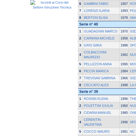
6
GAMBINI FABIO
1957
RO
7
LORENZI ILARIA
1993
POL
8
BERTON ELISA
1978
AM
Serie n° 40
1
GUADAGNIN MARCO
1970
SSD
2
CAPANNA MICHELE
1958
AL
3
GRIS SARA
1988
SP
COLBACCHINI
4
1962
NU
MAURIZIO
5
PELLIZZON ANNA
1990
MO
6
PICCIN MARICA
1984
CE
7
TREVISAN SABRINA
1966
SSD
8
CECCATO ALEX
1998
LA 
Serie n° 39
1
ROSSIN ELENA
1996
TH
2
POLETTINI GIULIA
1960
NU
3
CIDARIA MANUEL
1980
ON
CERENTIN
4
1996
SP
VALENTINA
5
COCCO MAURO
1981
NC 