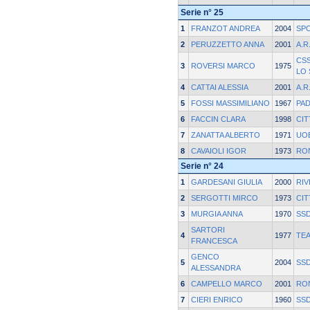
Serie n° 25
1
FRANZOT ANDREA
2004
SP
2
PERUZZETTO ANNA
2001
A.R
CS
3
ROVERSI MARCO
1975
LO
4
CATTAI ALESSIA
2001
A.R
5
FOSSI MASSIMILIANO
1967
PA
6
FACCIN CLARA
1998
CIT
7
ZANATTA ALBERTO
1971
UOE
8
CAVAIOLI IGOR
1973
RO
Serie n° 24
1
GARDESANI GIULIA
2000
RIV
2
SERGOTTI MIRCO
1973
CIT
3
MURGIA ANNA
1970
SSD
SARTORI
4
1977
TEA
FRANCESCA
GENCO
5
2004
SSD
ALESSANDRA
6
CAMPELLO MARCO
2001
RO
7
CIERI ENRICO
1960
SSD