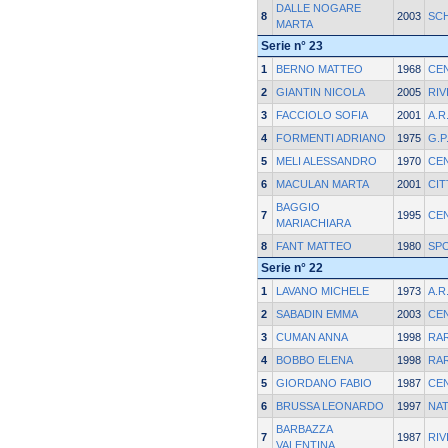
DALLE NOGARE
8
2003
SC
MARTA
Serie n° 23
1
BERNO MATTEO
1968
CE
2
GIANTIN NICOLA
2005
RIV
3
FACCIOLO SOFIA
2001
A.R
4
FORMENTI ADRIANO
1975
G.P
5
MELI ALESSANDRO
1970
CE
6
MACULAN MARTA
2001
CIT
BAGGIO
7
1995
CE
MARIACHIARA
8
FANT MATTEO
1980
SP
Serie n° 22
1
LAVANO MICHELE
1973
A.R
2
SABADIN EMMA
2003
CE
3
CUMAN ANNA
1998
RAR
4
BOBBO ELENA
1998
RAR
5
GIORDANO FABIO
1987
CE
6
BRUSSA LEONARDO
1997
NAT
BARBAZZA
7
1987
RIV
VALENTINA