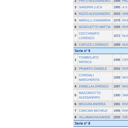
2
PINTO ALESSANDRO
1968
PA
3
SANDRIN LUCA
1985
A.S
4
RIZZO ALESSANDRO
2003
SWI
5
MARULLI GIANMARIA
1978
RIV
6
AGNOLETTO MATTIA
1995
RIV
CECCHINATO
7
1972
NU
LORENZO
8
CAPUZZI LORENZO
1989
NU
Serie n° 9
TOMBOLATO
1
1996
CE
PATRICK
2
PRAVATO DANIELE
2002
RO
CORDIALI
3
1999
MO
MARGHERITA
4
ZANELLA LORENZO
1997
MO
MAZZAROTTO
5
1990
SWI
ALESSANDRO
6
BEGGINI ANDREA
1981
RIV
7
CANCIAN MICHELE
1996
RA
8
VILLAMAGNA DAVIDE
2005
SSD
Serie n° 8