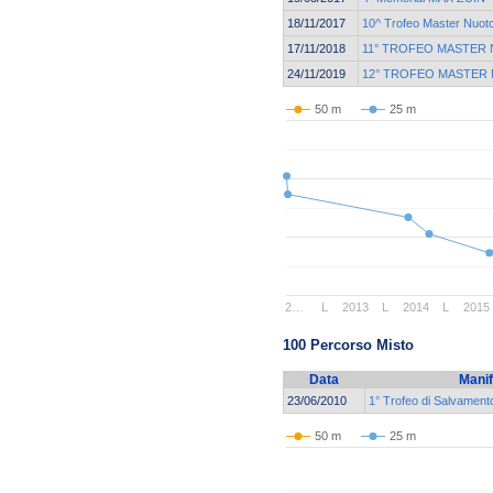
18/11/2017
10^ Trofeo Master Nuot
17/11/2018
11° TROFEO MASTER
24/11/2019
12° TROFEO MASTER
50 m
25 m
2…
L
2013
L
2014
L
2015
100 Percorso Misto
Data
Manif
23/06/2010
1° Trofeo di Salvament
50 m
25 m