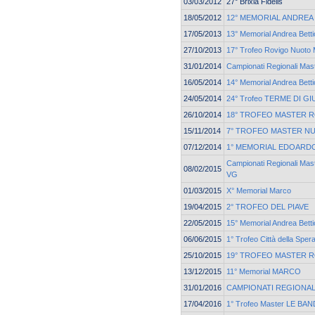
03/03/2012
27° Brixia Fidelis
18/05/2012
12° MEMORIAL ANDREA
17/05/2013
13° Memorial Andrea Betti
27/10/2013
17° Trofeo Rovigo Nuoto 
31/01/2014
Campionati Regionali Mast
16/05/2014
14° Memorial Andrea Betti
24/05/2014
24° Trofeo TERME DI G
26/10/2014
18° TROFEO MASTER 
15/11/2014
7° TROFEO MASTER N
07/12/2014
1° MEMORIAL EDOARD
Campionati Regionali Ma
08/02/2015
VG
01/03/2015
X° Memorial Marco
19/04/2015
2° TROFEO DEL PIAVE
22/05/2015
15° Memorial Andrea Betti
06/06/2015
1° Trofeo Città della Sper
25/10/2015
19° TROFEO MASTER 
13/12/2015
11° Memorial MARCO
31/01/2016
CAMPIONATI REGIONAL
17/04/2016
1° Trofeo Master LE BAN