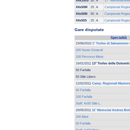
X4x100S
50
A
17^ Memorial Andr
X4x50M
25
A
Campionati Regio
X4x50M
50
A
Campionati Regio
X4x50S
25
A
Campionati Regio
Gare disputate
Specialità
23/06/2010
1° Trofeo di Salvamento
200 Nuoto Ostacoli
100 Percorso Misto
16/01/2011
13° Trofeo delle Dolomiti
50 Farfalla
50 Stile Libero
12/02/2011
Camp. Regionali Masters 
50 Farfalla
100 Farfalla
Staff. 4x50 Stile L.
20/05/2011
11° Memorial Andrea Bett
200 Misti
50 Farfalla