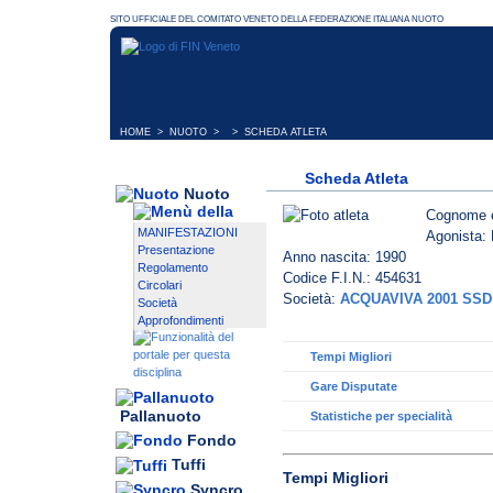
HOME
>
NUOTO
> > SCHEDA ATLETA
Scheda Atleta
Nuoto
Cognome 
MANIFESTAZIONI
Agonista: 
Presentazione
Anno nascita: 1990
Regolamento
Codice F.I.N.: 454631
Circolari
Società:
ACQUAVIVA 2001 SSD
Società
Approfondimenti
Tempi Migliori
Gare Disputate
Pallanuoto
Statistiche per specialità
Fondo
Tuffi
Tempi Migliori
Syncro