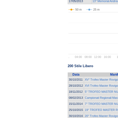
17/05/2013
13° Memorial Andrea
50 m
25 m
..
04:00
08:00
12:00
16:00
1
200 Stile Libero
Data
Mani
30/10/2011
XV° Trofeo Master Rovig
28/10/2012
XVI Trofeo Master Rovig
18/11/2012
5° TROFEO MASTER N
08/02/2013
Campionati Regionali Mast
15/11/2014
7° TROFEO MASTER N
25/10/2015
19° TROFEO MASTER 
30/10/2016
20° Trofeo Master Rovigo