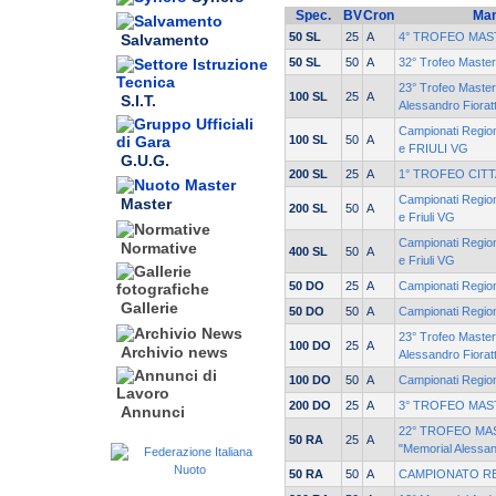
Spec.
BV
Cron
Man
50 SL
25
A
4° TROFEO MAST
Salvamento
50 SL
50
A
32° Trofeo Mast
23° Trofeo Maste
100 SL
25
A
S.I.T.
Alessandro Fiorat
Campionati Regio
100 SL
50
A
e FRIULI VG
G.U.G.
200 SL
25
A
1° TROFEO CITT
Campionati Region
Master
200 SL
50
A
e Friuli VG
Campionati Region
Normative
400 SL
50
A
e Friuli VG
50 DO
25
A
Campionati Regio
Gallerie
50 DO
50
A
Campionati Regio
23° Trofeo Maste
100 DO
25
A
Archivio news
Alessandro Fiorat
100 DO
50
A
Campionati Regio
200 DO
25
A
3° TROFEO MAS
Annunci
22° TROFEO M
50 RA
25
A
"Memorial Alessan
50 RA
50
A
CAMPIONATO RE