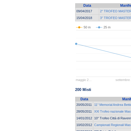
Data
Manife
09/04/2017
2° TROFEO MASTER
15/04/2018
3° TROFEO MASTER
50 m
25 m
maggio 2…
settembre
200 Misti
Data
Mani
20/05/2011
11° Memorial Andrea Betti
28/05/2011
XXI Trofeo nazionale Mas
14/01/2012
10° Trofeo Città di Raven
10/02/2012
Campionati Regionali Mast