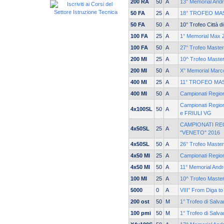
200 RA
50
A
13° Memorial Andre
50 FA
25
A
18° TROFEO M
50 FA
50
A
10° Trofeo Città 
100 FA
25
A
1° Memorial Max 
100 FA
50
A
27° Trofeo Mast
200 MI
25
A
10^ Trofeo Maste
200 MI
50
A
X° Memorial Marc
400 MI
25
A
11° TROFEO MA
400 MI
50
A
Campionati Regio
Campionati Regio
4x100SL
50
A
e FRIULI VG
CAMPIONATI RE
4x50SL
25
A
"VENETO" 2016
4x50SL
50
A
26° Trofeo Mast
4x50 MI
25
A
Campionati Regio
4x50 MI
50
A
11° Memorial Andre
100 MI
25
A
10^ Trofeo Maste
5000
0
A
VIII° From Diga to
200 ost
50
M
1° Trofeo di Salv
100 pmi
50
M
1° Trofeo di Salv