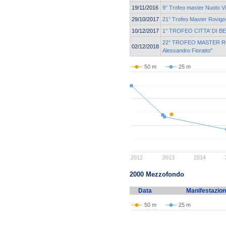
19/11/2016
9° Trofeo master Nuoto V
29/10/2017
21° Trofeo Master Rovigo
10/12/2017
1° TROFEO CITTA’ DI 
22° TROFEO MASTER R
02/12/2018
Alessandro Fioratto"
50 m
25 m
2012
2013
2014
2000 Mezzofondo
Data
Manifestazio
50 m
25 m