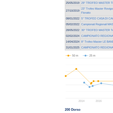
25/05/2019
29° TROFEO MASTER T
23° Trofeo Master Rovigo
27/10/2019
Fioratto
08/01/2022
5° TROFEO CASA DI CA
05/02/2022
Campionati Regionali M
28/05/2022
30° TROFEO MASTER Ter
02/02/2024
CAMPIONATO REGIONA
14/04/2024
8° Trofeo Master LE BAN
31/01/2025
CAMPIONATO REGIONA
50 m
25 m
2014
2016
200 Dorso