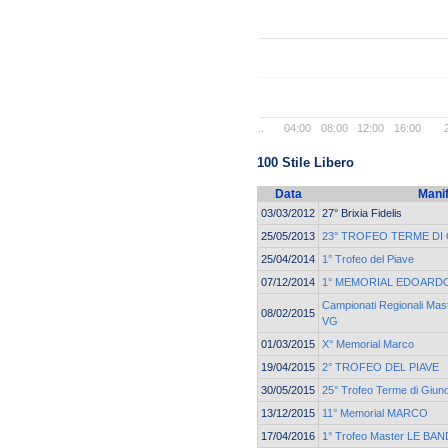
..
04:00
08:00
12:00
16:00
100 Stile Libero
Data
Mani
03/03/2012
27° Brixia Fidelis
25/05/2013
23° TROFEO TERME DI
25/04/2014
1° Trofeo del Piave
07/12/2014
1° MEMORIAL EDOARD
Campionati Regionali Ma
08/02/2015
VG
01/03/2015
X° Memorial Marco
19/04/2015
2° TROFEO DEL PIAVE
30/05/2015
25° Trofeo Terme di Giun
13/12/2015
11° Memorial MARCO
17/04/2016
1° Trofeo Master LE BAN