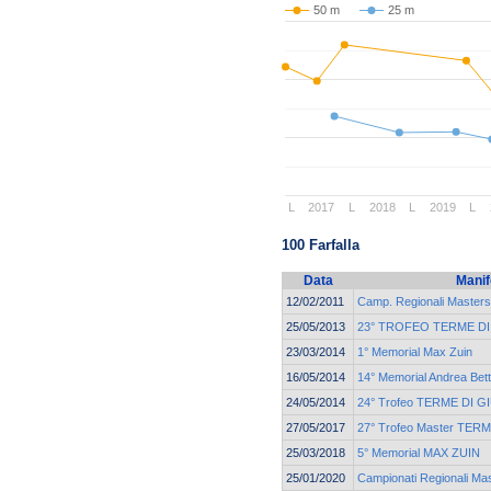
50 m
25 m
L
2017
L
2018
L
2019
L
100 Farfalla
Data
Manif
12/02/2011
Camp. Regionali Masters 
25/05/2013
23° TROFEO TERME D
23/03/2014
1° Memorial Max Zuin
16/05/2014
14° Memorial Andrea Bett
24/05/2014
24° Trofeo TERME DI 
27/05/2017
27° Trofeo Master TE
25/03/2018
5° Memorial MAX ZUIN
25/01/2020
Campionati Regionali M