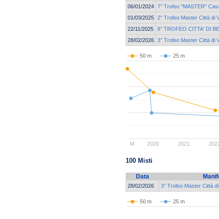
06/01/2024
7° Trofeo "MASTER" Casa
01/03/2025
2° Trofeo Master Città di
22/11/2025
8° TROFEO CITTA' DI 
28/02/2026
3° Trofeo Master Città di
50 m
25 m
M
2020
2021
202
100 Misti
Data
Manif
28/02/2026
3° Trofeo Master Città d
50 m
25 m