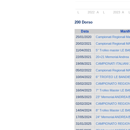
L
2022
A
L
2023
A
200 Dorso
Data
Manif
25/01/2020
Campionati Regionali 
20/02/2021
Campionati Regionali
11/04/2021
5° Trofeo master LE B
22/05/2021
20+21 Memorial Andrea B
19/06/2021
CAMPIONATI ITALIANI 
05/02/2022
Campionati Regionali 
10/04/2022
6° TROFEO LE BANDI
03/02/2023
CAMPIONATO REGION
16/04/2023
7° Trofeo Master LE B
19/05/2023
23° Memorial ANDREA 
02/02/2024
CAMPIONATO REGION
14/04/2024
8° Trofeo Master LE B
17/05/2024
24° Memorial ANDREA 
31/01/2025
CAMPIONATO REGION