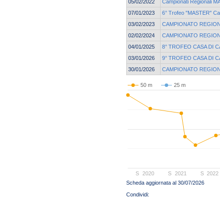
05/02/2022
Campionati Regionali 
07/01/2023
6° Trofeo "MASTER" Ca
03/02/2023
CAMPIONATO REGION
02/02/2024
CAMPIONATO REGION
04/01/2025
8° TROFEO CASA DI C
03/01/2026
9° TROFEO CASA DI C
30/01/2026
CAMPIONATO REGION
50 m
25 m
S
2020
S
2021
S
2022
Scheda aggiornata al 30/07/2026
© 2004 Copyright by FIN Veneto - P.Iva 01384031009