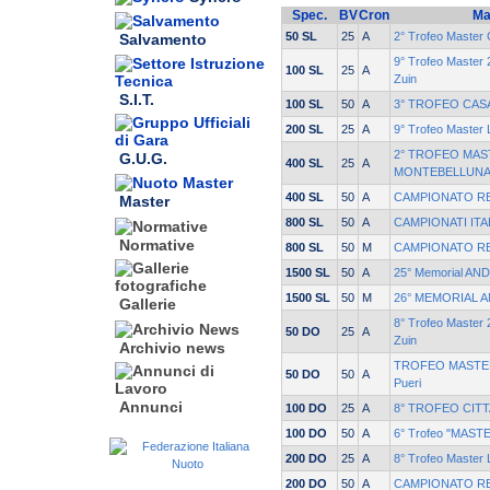
Spec.
BV
Cron
Ma
50 SL
25
A
2° Trofeo Master C
Salvamento
9° Trofeo Master
100 SL
25
A
Zuin
S.I.T.
100 SL
50
A
3° TROFEO CASA
200 SL
25
A
9° Trofeo Master
2° TROFEO MAST
G.U.G.
400 SL
25
A
MONTEBELLUN
400 SL
50
A
CAMPIONATO RE
Master
800 SL
50
A
CAMPIONATI ITA
Normative
800 SL
50
M
CAMPIONATO RE
1500 SL
50
A
25° Memorial AN
1500 SL
50
M
26° MEMORIAL 
Gallerie
8° Trofeo Master
50 DO
25
A
Zuin
Archivio news
TROFEO MASTER 
50 DO
50
A
Pueri
Annunci
100 DO
25
A
8° TROFEO CITT
100 DO
50
A
6° Trofeo "MASTE
200 DO
25
A
8° Trofeo Master
200 DO
50
A
CAMPIONATO RE