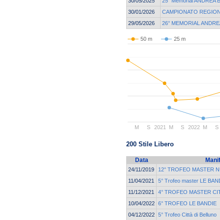
30/05/2025
25° Memorial ANDREA 
30/01/2026
CAMPIONATO REGION
29/05/2026
26° MEMORIAL ANDRE
50 m
25 m
M
S
2021
M
S
2022
M
S
200 Stile Libero
Data
Mani
24/11/2019
12° TROFEO MASTER 
11/04/2021
5° Trofeo master LE BAN
11/12/2021
4° TROFEO MASTER CIT
10/04/2022
6° TROFEO LE BANDIE
04/12/2022
5° Trofeo Città di Belluno