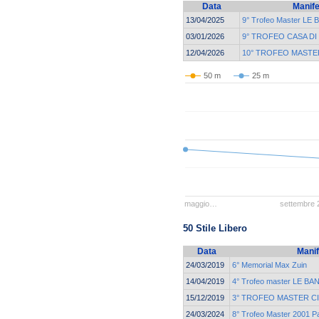
Data
Manife
13/04/2025
9° Trofeo Master LE
03/01/2026
9° TROFEO CASA DI
12/04/2026
10° TROFEO MASTE
50 m
25 m
maggio…
settembre 
50 Stile Libero
Data
Manif
24/03/2019
6° Memorial Max Zuin
14/04/2019
4° Trofeo master LE BA
15/12/2019
3° TROFEO MASTER CI
24/03/2024
8° Trofeo Master 2001 P