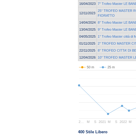
16/04/2023
7° Trofeo Master LE BAN
25° TROFEO MASTER 
12/11/2023
FIORATTO
14/04/2024
8° Trofeo Master LE BAN
13/04/2025
9° Trofeo Master LE BAN
04/05/2025
1° Trofeo Master città di 
01/11/2025
2° TROFEO MASTER CI
22/11/2025
8° TROFEO CITTA' DI 
12/04/2026
10° TROFEO MASTER L
50 m
25 m
2…
M
S
2021
M
S
2022
M
400 Stile Libero