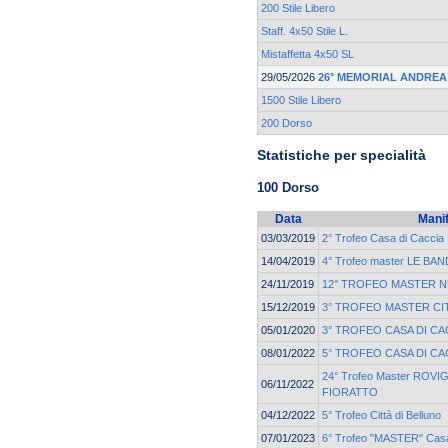
200 Stile Libero
Staff. 4x50 Stile L.
Mistaffetta 4x50 SL
29/05/2026
26° MEMORIAL ANDREA
1500 Stile Libero
200 Dorso
Statistiche per specialità
100 Dorso
Data
Mani
03/03/2019
2° Trofeo Casa di Caccia
14/04/2019
4° Trofeo master LE BAN
24/11/2019
12° TROFEO MASTER 
15/12/2019
3° TROFEO MASTER CI
05/01/2020
3° TROFEO CASA DI CA
08/01/2022
5° TROFEO CASA DI CA
24° Trofeo Master ROVI
06/11/2022
FIORATTO
04/12/2022
5° Trofeo Città di Belluno
07/01/2023
6° Trofeo "MASTER" Casa