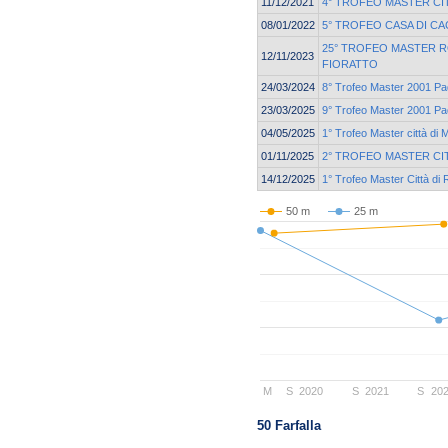
11/12/2021
4° TROFEO MASTER CIT
08/01/2022
5° TROFEO CASA DI CA
25° TROFEO MASTER 
12/11/2023
FIORATTO
24/03/2024
8° Trofeo Master 2001 Pa
23/03/2025
9° Trofeo Master 2001 Pa
04/05/2025
1° Trofeo Master città di 
01/11/2025
2° TROFEO MASTER CI
14/12/2025
1° Trofeo Master Città di 
50 m
25 m
M
S
2020
S
2021
S
20
50 Farfalla