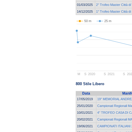
01/03/2025
2° Trofeo Master Città di
14/12/2025
1° Trofeo Master Città di
50 m
25 m
M
S
2020
S
2021
S
20
800 Stile Libero
Data
Manif
17/05/2019
19° MEMORIAL ANDRE
25/01/2020
Campionati Regionali 
10/01/2021
4° TROFEO CASA DI C
20/02/2021
Campionati Regionali
19/06/2021
CAMPIONATI ITALIANI 