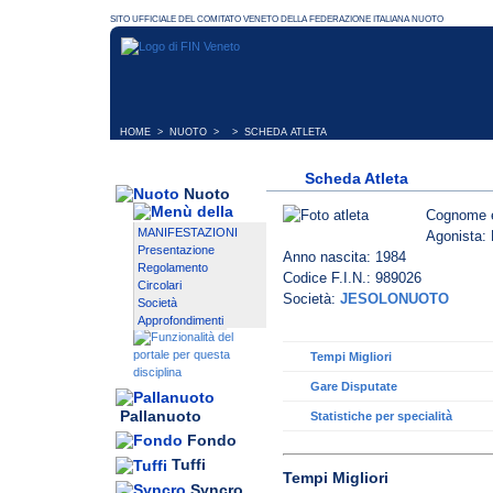
HOME
>
NUOTO
> > SCHEDA ATLETA
Scheda Atleta
Nuoto
Cognome 
MANIFESTAZIONI
Agonista: 
Presentazione
Anno nascita: 1984
Regolamento
Codice F.I.N.: 989026
Circolari
Società:
JESOLONUOTO
Società
Approfondimenti
Tempi Migliori
Gare Disputate
Pallanuoto
Statistiche per specialità
Fondo
Tuffi
Tempi Migliori
Syncro