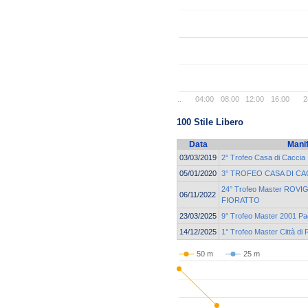
..
04:00
08:00
12:00
16:00
2
100 Stile Libero
Data
Mani
03/03/2019
2° Trofeo Casa di Caccia
05/01/2020
3° TROFEO CASA DI CA
24° Trofeo Master ROVI
06/11/2022
FIORATTO
23/03/2025
9° Trofeo Master 2001 Pa
14/12/2025
1° Trofeo Master Città di 
50 m
25 m