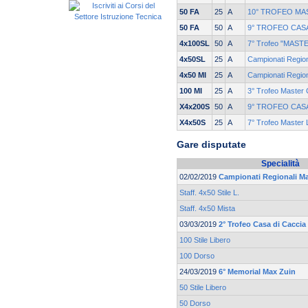
50 FA
25
A
10° TROFEO MA
50 FA
50
A
9° TROFEO CASA
4x100SL
50
A
7° Trofeo "MASTE
4x50SL
25
A
Campionati Regio
4x50 MI
25
A
Campionati Regio
100 MI
25
A
3° Trofeo Master C
X4x200S
50
A
9° TROFEO CASA
X4x50S
25
A
7° Trofeo Master
Gare disputate
Specialità
02/02/2019
Campionati Regionali M
Staff. 4x50 Stile L.
Staff. 4x50 Mista
03/03/2019
2° Trofeo Casa di Caccia
100 Stile Libero
100 Dorso
24/03/2019
6° Memorial Max Zuin
50 Stile Libero
50 Dorso