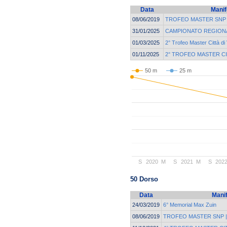
Data
Manif
08/06/2019
TROFEO MASTER SNP | F
31/01/2025
CAMPIONATO REGIONA
01/03/2025
2° Trofeo Master Città di
01/11/2025
2° TROFEO MASTER CI
50 m
25 m
S
2020
M
S
2021
M
S
202
50 Dorso
Data
Mani
24/03/2019
6° Memorial Max Zuin
08/06/2019
TROFEO MASTER SNP | F