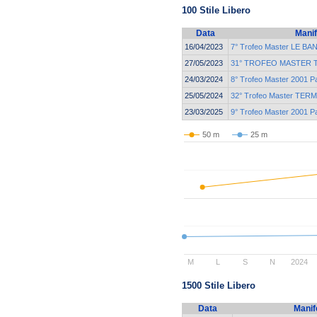
100 Stile Libero
Data
Manif
16/04/2023
7° Trofeo Master LE BA
27/05/2023
31° TROFEO MASTER Te
24/03/2024
8° Trofeo Master 2001 P
25/05/2024
32° Trofeo Master TE
23/03/2025
9° Trofeo Master 2001 P
50 m
25 m
M
L
S
N
2024
1500 Stile Libero
Data
Manif