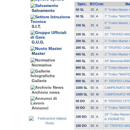
Spec.
BV
Cron
Ma
50 SL
25
A
3° Trofeo Master C
Salvamento
50 SL
50
A
7° Trofeo "MASTE
9° Trofeo Master
100 SL
25
A
S.I.T.
Zuin
100 SL
50
A
31° TROFEO MAS
200 SL
25
A
1° Trofeo Master c
G.U.G.
200 SL
50
A
5° TROFEO CASA
Master
400 SL
25
A
1° Trofeo Master C
400 SL
50
A
24° Memorial AN
Normative
800 SL
25
A
2° Trofeo Master C
800 SL
50
A
6° Trofeo "MASTE
Gallerie
800 SL
50
M
9° TROFEO CASA
1500 SL
50
A
CAMPIONATO RE
Archivio news
1500 SL
50
M
CAMPIONATO RE
50 DO
25
A
8° TROFEO CITT
Annunci
50 DO
50
A
7° Trofeo "MASTE
24° Trofeo Mast
100 DO
25
A
A. FIORATTO
100 DO
50
A
31° TROFEO MAS