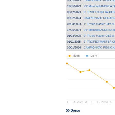
03/02/2023
CAMPIONATO REGIONA
19/05/2023
23° Memorial ANDREA 
02/12/2023
6° TROFEO CITTA' DI 
02/02/2024
CAMPIONATO REGIONA
03/03/2024
1° Trofeo Master Città di
17/05/2024
24° Memorial ANDREA 
01/03/2025
2° Trofeo Master Città di
01/11/2025
2° TROFEO MASTER CI
30/01/2026
CAMPIONATO REGIONA
50 m
25 m
L
O
2022
A
L
O
2023
A
50 Dorso