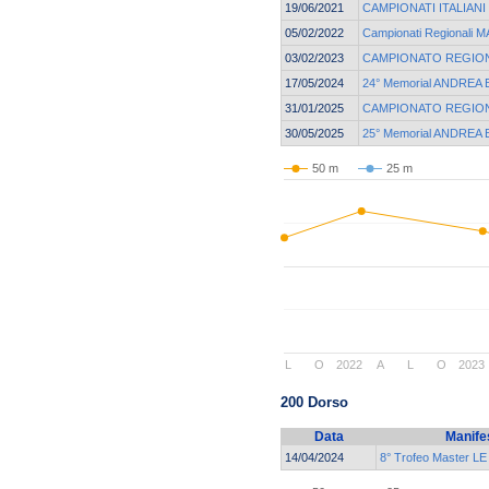
19/06/2021
CAMPIONATI ITALIANI
05/02/2022
Campionati Regionali 
03/02/2023
CAMPIONATO REGION
17/05/2024
24° Memorial ANDREA
31/01/2025
CAMPIONATO REGION
30/05/2025
25° Memorial ANDREA
50 m
25 m
L
O
2022
A
L
O
2023
200 Dorso
Data
Manife
14/04/2024
8° Trofeo Master L