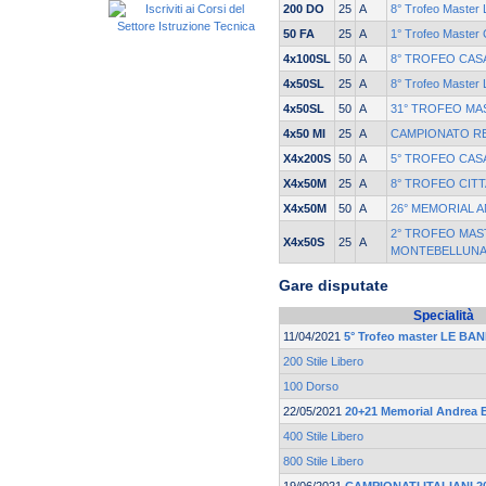
200 DO
25
A
8° Trofeo Master
50 FA
25
A
1° Trofeo Master C
4x100SL
50
A
8° TROFEO CASA
4x50SL
25
A
8° Trofeo Master
4x50SL
50
A
31° TROFEO MAS
4x50 MI
25
A
CAMPIONATO RE
X4x200S
50
A
5° TROFEO CASA
X4x50M
25
A
8° TROFEO CITT
X4x50M
50
A
26° MEMORIAL 
2° TROFEO MAST
X4x50S
25
A
MONTEBELLUN
Gare disputate
Specialità
11/04/2021
5° Trofeo master LE BAN
200 Stile Libero
100 Dorso
22/05/2021
20+21 Memorial Andrea B
400 Stile Libero
800 Stile Libero