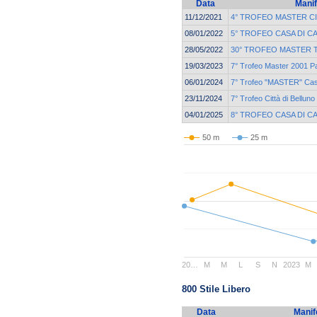
Data
Manif
11/12/2021
4° TROFEO MASTER CI
08/01/2022
5° TROFEO CASA DI C
28/05/2022
30° TROFEO MASTER Te
19/03/2023
7° Trofeo Master 2001 P
06/01/2024
7° Trofeo "MASTER" Cas
23/11/2024
7° Trofeo Città di Belluno
04/01/2025
8° TROFEO CASA DI C
50 m
25 m
20…
M
M
L
S
N
2023
M
800 Stile Libero
Data
Manif