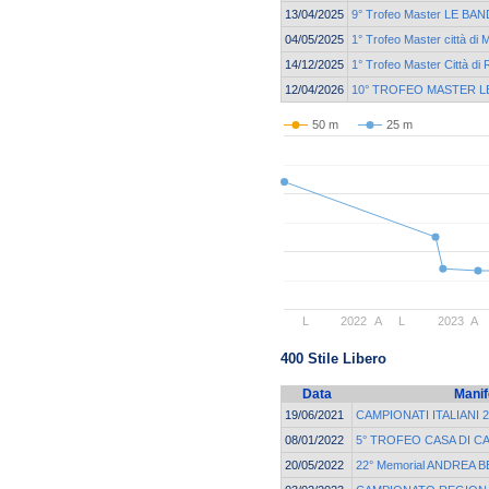
13/04/2025
9° Trofeo Master LE BAN
04/05/2025
1° Trofeo Master città di 
14/12/2025
1° Trofeo Master Città di 
12/04/2026
10° TROFEO MASTER L
50 m
25 m
L
2022
A
L
2023
A
400 Stile Libero
Data
Manif
19/06/2021
CAMPIONATI ITALIANI 
08/01/2022
5° TROFEO CASA DI C
20/05/2022
22° Memorial ANDREA 