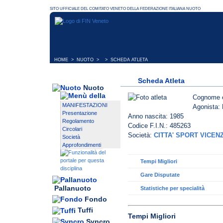
HOME
>
NUOTO
> > SCHEDA ATLETA
Scheda Atleta
Nuoto
Cognome 
MANIFESTAZIONI
Agonista: 
Presentazione
Anno nascita: 1985
Regolamento
Codice F.I.N.: 485263
Circolari
Società:
CITTA' SPORT VICEN
Società
Approfondimenti
Tempi Migliori
Gare Disputate
Pallanuoto
Statistiche per specialità
Fondo
Tuffi
Tempi Migliori
Syncro