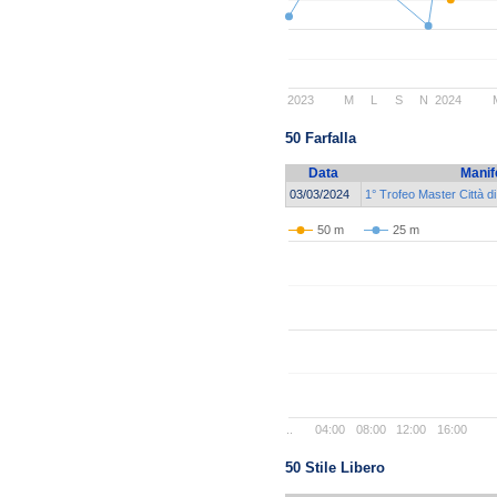
2023
M
L
S
N
2024
50 Farfalla
Data
Manif
03/03/2024
1° Trofeo Master Città d
50 m
25 m
..
04:00
08:00
12:00
16:00
50 Stile Libero