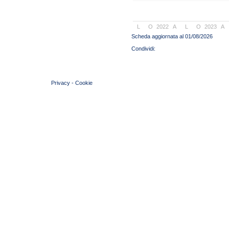
L
O
2022
A
L
O
2023
A
Scheda aggiornata al 01/08/2026
© 2004 Copyright by FIN Veneto - P.Iva 01384031009
Privacy
-
Cookie