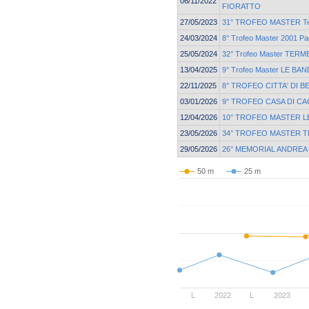
06/11/2022
FIORATTO
27/05/2023
31° TROFEO MASTER Ter
24/03/2024
8° Trofeo Master 2001 Pa
25/05/2024
32° Trofeo Master TER
13/04/2025
9° Trofeo Master LE BAN
22/11/2025
8° TROFEO CITTA' DI 
03/01/2026
9° TROFEO CASA DI CA
12/04/2026
10° TROFEO MASTER L
23/05/2026
34° TROFEO MASTER T
29/05/2026
26° MEMORIAL ANDREA
50 m
25 m
L
2022
L
2023