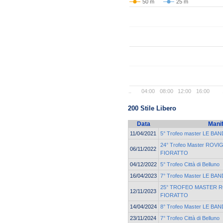
50 m
25 m
..
04:00
08:00
12:00
16:00
200 Stile Libero
Data
Mani
11/04/2021
5° Trofeo master LE BAN
24° Trofeo Master ROVI
06/11/2022
FIORATTO
04/12/2022
5° Trofeo Città di Belluno
16/04/2023
7° Trofeo Master LE BAN
25° TROFEO MASTER 
12/11/2023
FIORATTO
14/04/2024
8° Trofeo Master LE BAN
23/11/2024
7° Trofeo Città di Belluno