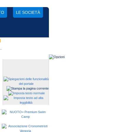
TO
LE SOCIETÀ
N
Gestisci una società?
Devi iscrivere i tuoi atleti alle
manifestazioni?