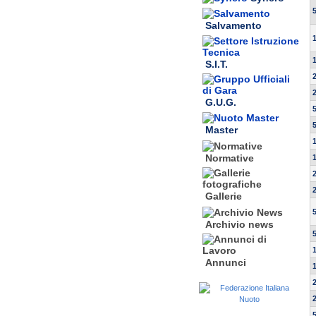
Salvamento
S.I.T.
G.U.G.
Master
Normative
Gallerie
Archivio news
Annunci