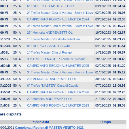
100 FA
25
A
6° TROFEO CITTA' DI BELLUNO
03/12/2023
01:24.64
200 MI
25
A
2° Trofeo Master Città di Verona - Swim in Love
02/03/2025
02:46.96
200 MI
50
A
CAMPIONATO REGIONALE MASTER 2024
03/02/2024
02:52.38
400 MI
25
A
3° Trofeo Master Città di Verona - Swim in Love
28/02/2026
06:15.74
400 MI
50
A
23° Memorial ANDREA BETTIOL
19/05/2023
07:02.67
4x100SL
25
A
1° Trofeo Master città di Montebelluna
04/05/2025
04:03.72
4x100SL
50
A
9° TROFEO CASA DI CACCIA
04/01/2026
05:11.33
4x50SL
25
A
1° Trofeo Master Città di Rovigo
14/12/2025
01:50.87
4x50SL
50
A
30° TROFEO MASTER Terme di Giunone
28/05/2022
01:50.43
4x50 MI
25
A
CAMPIONATO REGIONALE MASTER 2025
02/02/2025
01:51.20
100 MI
25
A
3° Trofeo Master Città di Verona - Swim in Love
01/03/2026
01:15.12
X4x100S
50
A
26° MEMORIAL ANDREA BETTIOL
30/05/2026
05:04.13
X4x200S
50
A
6° Trofeo "MASTER" Casa di Caccia
07/01/2023
13:06.98
X4x50M
25
A
CAMPIONATO REGIONALE MASTER 2026
01/02/2026
02:32.23
X4x50M
50
A
22° Memorial ANDREA BETTIOL
21/05/2022
02:20.94
X4x50S
25
A
CAMPIONATO REGIONALE MASTER 2023
05/02/2023
02:18.05
are disputate
Specialità
Tempo
20/02/2021
Campionati Regionali MASTER VENETO 2021