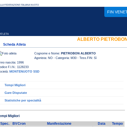
FIN VENE
TLETA
ALBERTO PIETROBO
Scheda Atleta
Cognome e Nome:
PIETROBON ALBERTO
Agonista: NO - Categoria: M30 - Tess.FIN: Sì
nno nascita: 1996
odice F.I.N.: 1128233
ocietà:
MONTENUOTO SSD
Tempi Migliori
Gare Disputate
Statistiche per specialità
empi Migliori
Spec.
BV
Cron
Manifestazione
Data
Tempo