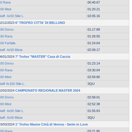
50 Rana
00:40.67
00 Misti
01:20.21
taff. 4x50 Stile L.
02:05.16
02/12/2023
6° TROFEO CITTA' DI BELLUNO
100 Dorso
01:17.89
100 Rana
01:28.50
00 Farfalla
01:24.64
taff. 4x50 Mista
02:09.17
06/01/2024
7° Trofeo "MASTER" Casa di Caccia
100 Dorso
01:23.14
200 Rana
03:30.04
00 Misti
02:59.80
taff 4x100 Stile L.
SQU
02/02/2024
CAMPIONATO REGIONALE MASTER 2024
200 Dorso
02:58.01
00 Misti
02:52.38
taff. 4x50 Stile L.
01:55.63
taff. 4x50 Mista
SQU
03/03/2024
1° Trofeo Master Città di Verona - Swim in Love
200 Rana
03:21.85