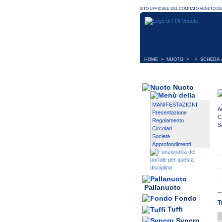
HOME
>
NUOTO
> > SCHEDA A
Nuoto
MANIFESTAZIONI
A
Presentazione
C
Regolamento
S
Circolari
Società
Approfondimenti
Pallanuoto
Fondo
T
Tuffi
Syncro