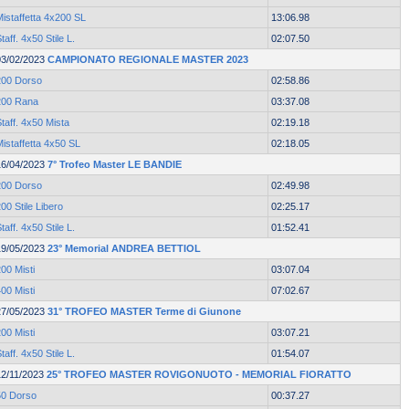
istaffetta 4x200 SL
13:06.98
taff. 4x50 Stile L.
02:07.50
03/02/2023
CAMPIONATO REGIONALE MASTER 2023
200 Dorso
02:58.86
200 Rana
03:37.08
taff. 4x50 Mista
02:19.18
istaffetta 4x50 SL
02:18.05
16/04/2023
7° Trofeo Master LE BANDIE
200 Dorso
02:49.98
00 Stile Libero
02:25.17
taff. 4x50 Stile L.
01:52.41
19/05/2023
23° Memorial ANDREA BETTIOL
00 Misti
03:07.04
00 Misti
07:02.67
27/05/2023
31° TROFEO MASTER Terme di Giunone
00 Misti
03:07.21
taff. 4x50 Stile L.
01:54.07
12/11/2023
25° TROFEO MASTER ROVIGONUOTO - MEMORIAL FIORATTO
50 Dorso
00:37.27