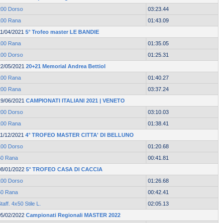
200 Dorso
03:23.44
100 Rana
01:43.09
11/04/2021
5° Trofeo master LE BANDIE
100 Rana
01:35.05
100 Dorso
01:25.31
22/05/2021
20+21 Memorial Andrea Bettiol
100 Rana
01:40.27
200 Rana
03:37.24
19/06/2021
CAMPIONATI ITALIANI 2021 | VENETO
200 Dorso
03:10.03
100 Rana
01:38.41
11/12/2021
4° TROFEO MASTER CITTA' DI BELLUNO
100 Dorso
01:20.68
50 Rana
00:41.81
08/01/2022
5° TROFEO CASA DI CACCIA
100 Dorso
01:26.68
50 Rana
00:42.41
taff. 4x50 Stile L.
02:05.13
05/02/2022
Campionati Regionali MASTER 2022