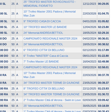
25° TROFEO MASTER ROVIGONUOTO -
50 SL
25
A
12/11/2023
00:29.05
MEMORIAL FIORATTO
10° Trofeo Master 2001 Padova | Memorial
100 SL
25
A
22/03/2026
01:04.75
Max Zuin
100 SL
50
A
9° TROFEO CASA DI CACCIA
04/01/2026
01:05.82
200 SL
25
A
10° TROFEO MASTER LE BANDIE
12/04/2026
02:23.80
200 SL
50
A
24° Memorial ANDREA BETTIOL
18/05/2024
02:29.16
50 DO
25
A
CAMPIONATO REGIONALE MASTER 2024
04/02/2024
00:36.01
50 DO
50
A
24° Memorial ANDREA BETTIOL
18/05/2024
00:38.52
100 DO
25
A
6° TROFEO CITTA' DI BELLUNO
02/12/2023
01:17.89
100 DO
50
A
6° Trofeo "MASTER" Casa di Caccia
08/01/2023
01:22.80
200 DO
25
A
7° Trofeo Master LE BANDIE
16/04/2023
02:49.98
200 DO
50
A
CAMPIONATO REGIONALE MASTER 2024
03/02/2024
02:58.01
10° Trofeo Master 2001 Padova | Memorial
50 RA
25
A
22/03/2026
00:37.78
Max Zuin
50 RA
50
A
34° TROFEO MASTER TERME DI GIUNONE
23/05/2026
00:39.37
100 RA
25
A
8° TROFEO CITTA' DI BELLUNO
22/11/2025
01:23.93
100 RA
50
A
34° TROFEO MASTER TERME DI GIUNONE
23/05/2026
01:30.72
200 RA
25
A
2° Trofeo Master Città di Verona - Swim in Love
02/03/2025
03:09.42
200 RA
50
A
25° Memorial ANDREA BETTIOL
30/05/2025
03:18.59
50 FA
25
A
1° Trofeo Master Città di Verona - Swim in Love
03/03/2024
00:35.43