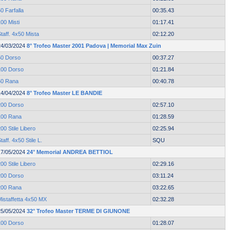
0 Farfalla
00:35.43
00 Misti
01:17.41
taff. 4x50 Mista
02:12.20
24/03/2024
8° Trofeo Master 2001 Padova | Memorial Max Zuin
50 Dorso
00:37.27
100 Dorso
01:21.84
50 Rana
00:40.78
14/04/2024
8° Trofeo Master LE BANDIE
200 Dorso
02:57.10
100 Rana
01:28.59
00 Stile Libero
02:25.94
taff. 4x50 Stile L.
SQU
17/05/2024
24° Memorial ANDREA BETTIOL
00 Stile Libero
02:29.16
200 Dorso
03:11.24
200 Rana
03:22.65
Mistaffetta 4x50 MX
02:32.28
25/05/2024
32° Trofeo Master TERME DI GIUNONE
100 Dorso
01:28.07