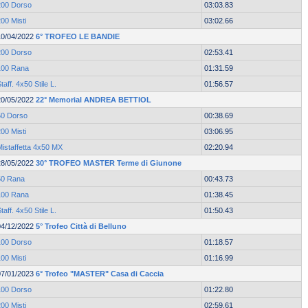
200 Dorso
03:03.83
00 Misti
03:02.66
10/04/2022
6° TROFEO LE BANDIE
200 Dorso
02:53.41
100 Rana
01:31.59
taff. 4x50 Stile L.
01:56.57
20/05/2022
22° Memorial ANDREA BETTIOL
50 Dorso
00:38.69
00 Misti
03:06.95
Mistaffetta 4x50 MX
02:20.94
28/05/2022
30° TROFEO MASTER Terme di Giunone
50 Rana
00:43.73
100 Rana
01:38.45
taff. 4x50 Stile L.
01:50.43
04/12/2022
5° Trofeo Città di Belluno
100 Dorso
01:18.57
00 Misti
01:16.99
07/01/2023
6° Trofeo "MASTER" Casa di Caccia
100 Dorso
01:22.80
00 Misti
02:59.61