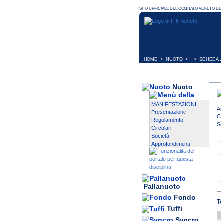
HOME
>
NUOTO
> > SCHEDA A
Nuoto
MANIFESTAZIONI
A
Presentazione
C
Regolamento
S
Circolari
Società
Approfondimenti
Pallanuoto
Fondo
T
Tuffi
Syncro