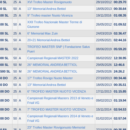
50 SL
25
A
XVI Trofeo Master Rovigonuoto
28/10/2012
00:29.70
50 SL
50
A
13° Memorial Andrea Bettiol
18/05/2013
00:30.64
100 SL
25
A
9° Trofeo master Nuoto Vicenza
19/11/2016
01:08.35
XXII Trofeo Nazionale Master Terme di
100 SL
50
A
26/05/2012
01:09.52
Giunone
200 SL
25
A
6° Memorial Max Zuin
24/03/2019
02:36.47
200 SL
50
A
20+21 Memorial Andrea Bettiol
22/05/2021
02:44.16
TROFEO MASTER SNP | Fondazione Salus
400 SL
50
A
08/06/2019
05:59.20
Pueri
800 SL
50
A
Campionati Regionali MASTER 2022
06/02/2022
12:30.95
800 SL
50
M
26° MEMORIAL ANDREA BETTIOL
29/05/2026
12:46.6
1500 SL
50
M
26° MEMORIAL ANDREA BETTIOL
29/05/2026
24:26.2
50 DO
25
A
17° Trofeo Rovigo Nuoto Master
27/10/2013
00:34.46
50 DO
50
A
13° Memorial Andrea Bettiol
18/05/2013
00:35.51
100 DO
25
A
6° TROFEO MASTER NUOTO VICENZA
17/11/2013
01:15.85
Campionati Regionali Masters 2013 di Veneto e
100 DO
50
A
09/02/2013
01:19.94
Friuli VG
200 DO
25
A
7° TROFEO MASTER NUOTO VICENZA
15/11/2014
02:54.53
Campionati Regionali Masters 2014 di Veneto e
200 DO
50
A
01/02/2014
02:57.04
Friuli VG
23° Trofeo Master Rovigonuoto Memorial
50 FA
25
A
27/10/2019
00:35.88