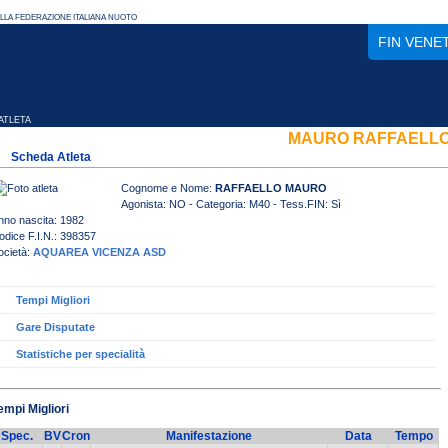
FIN VENE
TLETA
MAURO RAFFAELL
Scheda Atleta
Cognome e Nome:
RAFFAELLO MAURO
Agonista: NO - Categoria: M40 - Tess.FIN: Sì
nno nascita: 1982
odice F.I.N.: 398357
ocietà:
AQUAREA VICENZA ASD
Tempi Migliori
Gare Disputate
Statistiche per specialità
empi Migliori
Spec.
BV
Cron
Manifestazione
Data
Tempo