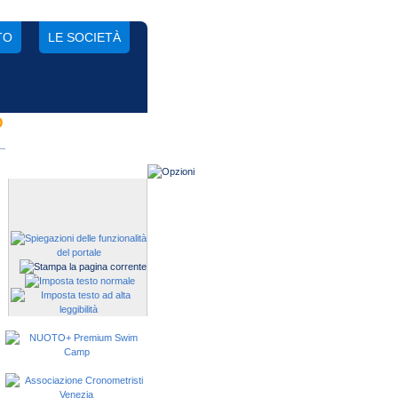
TO
LE SOCIETÀ
O
Gestisci una società?
Devi iscrivere i tuoi atleti alle
manifestazioni?