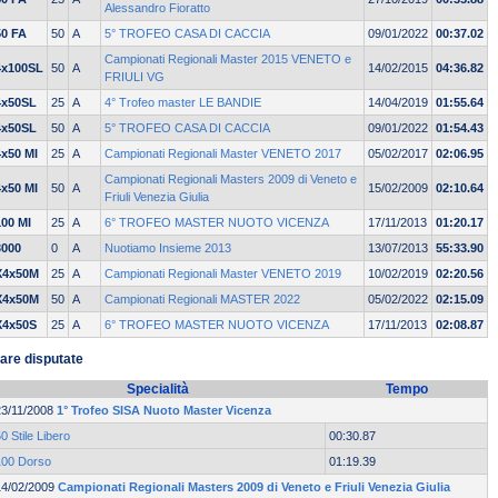
Alessandro Fioratto
50 FA
50
A
5° TROFEO CASA DI CACCIA
09/01/2022
00:37.02
Campionati Regionali Master 2015 VENETO e
4x100SL
50
A
14/02/2015
04:36.82
FRIULI VG
4x50SL
25
A
4° Trofeo master LE BANDIE
14/04/2019
01:55.64
4x50SL
50
A
5° TROFEO CASA DI CACCIA
09/01/2022
01:54.43
4x50 MI
25
A
Campionati Regionali Master VENETO 2017
05/02/2017
02:06.95
Campionati Regionali Masters 2009 di Veneto e
4x50 MI
50
A
15/02/2009
02:10.64
Friuli Venezia Giulia
100 MI
25
A
6° TROFEO MASTER NUOTO VICENZA
17/11/2013
01:20.17
3000
0
A
Nuotiamo Insieme 2013
13/07/2013
55:33.90
X4x50M
25
A
Campionati Regionali Master VENETO 2019
10/02/2019
02:20.56
X4x50M
50
A
Campionati Regionali MASTER 2022
05/02/2022
02:15.09
X4x50S
25
A
6° TROFEO MASTER NUOTO VICENZA
17/11/2013
02:08.87
are disputate
Specialità
Tempo
23/11/2008
1° Trofeo SISA Nuoto Master Vicenza
0 Stile Libero
00:30.87
100 Dorso
01:19.39
14/02/2009
Campionati Regionali Masters 2009 di Veneto e Friuli Venezia Giulia