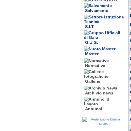
Salvamento
S.I.T.
G.U.G.
Master
Normative
Gallerie
Archivio news
Annunci