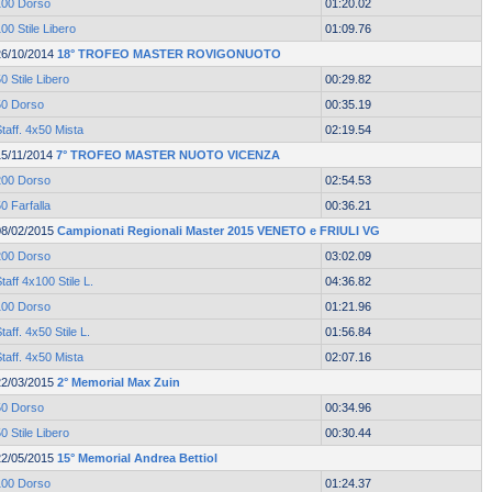
100 Dorso
01:20.02
00 Stile Libero
01:09.76
26/10/2014
18° TROFEO MASTER ROVIGONUOTO
0 Stile Libero
00:29.82
50 Dorso
00:35.19
taff. 4x50 Mista
02:19.54
15/11/2014
7° TROFEO MASTER NUOTO VICENZA
200 Dorso
02:54.53
0 Farfalla
00:36.21
08/02/2015
Campionati Regionali Master 2015 VENETO e FRIULI VG
200 Dorso
03:02.09
taff 4x100 Stile L.
04:36.82
100 Dorso
01:21.96
taff. 4x50 Stile L.
01:56.84
taff. 4x50 Mista
02:07.16
22/03/2015
2° Memorial Max Zuin
50 Dorso
00:34.96
0 Stile Libero
00:30.44
22/05/2015
15° Memorial Andrea Bettiol
100 Dorso
01:24.37