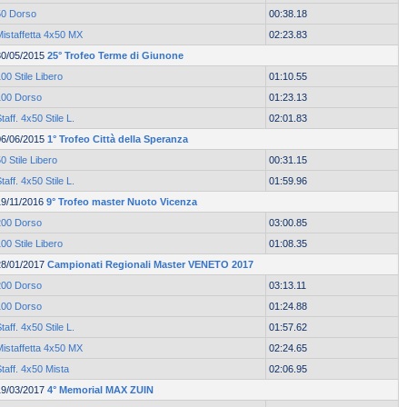
50 Dorso
00:38.18
Mistaffetta 4x50 MX
02:23.83
30/05/2015
25° Trofeo Terme di Giunone
00 Stile Libero
01:10.55
100 Dorso
01:23.13
taff. 4x50 Stile L.
02:01.83
06/06/2015
1° Trofeo Città della Speranza
0 Stile Libero
00:31.15
taff. 4x50 Stile L.
01:59.96
19/11/2016
9° Trofeo master Nuoto Vicenza
200 Dorso
03:00.85
00 Stile Libero
01:08.35
28/01/2017
Campionati Regionali Master VENETO 2017
200 Dorso
03:13.11
100 Dorso
01:24.88
taff. 4x50 Stile L.
01:57.62
Mistaffetta 4x50 MX
02:24.65
taff. 4x50 Mista
02:06.95
19/03/2017
4° Memorial MAX ZUIN