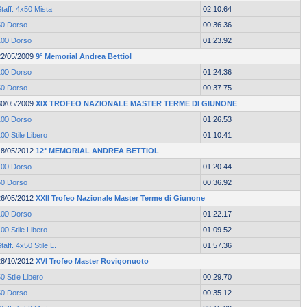
taff. 4x50 Mista
02:10.64
50 Dorso
00:36.36
100 Dorso
01:23.92
22/05/2009
9° Memorial Andrea Bettiol
100 Dorso
01:24.36
50 Dorso
00:37.75
30/05/2009
XIX TROFEO NAZIONALE MASTER TERME DI GIUNONE
100 Dorso
01:26.53
00 Stile Libero
01:10.41
18/05/2012
12° MEMORIAL ANDREA BETTIOL
100 Dorso
01:20.44
50 Dorso
00:36.92
26/05/2012
XXII Trofeo Nazionale Master Terme di Giunone
100 Dorso
01:22.17
00 Stile Libero
01:09.52
taff. 4x50 Stile L.
01:57.36
28/10/2012
XVI Trofeo Master Rovigonuoto
0 Stile Libero
00:29.70
50 Dorso
00:35.12