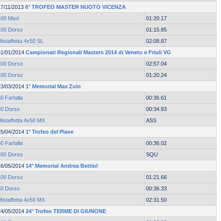
17/11/2013
6° TROFEO MASTER NUOTO VICENZA
00 Misti
01:20.17
100 Dorso
01:15.85
istaffetta 4x50 SL
02:08.87
31/01/2014
Campionati Regionali Masters 2014 di Veneto e Friuli VG
200 Dorso
02:57.04
100 Dorso
01:20.24
23/03/2014
1° Memorial Max Zuin
0 Farfalla
00:36.61
50 Dorso
00:34.93
Mistaffetta 4x50 MX
ASS
25/04/2014
1° Trofeo del Piave
0 Farfalla
00:36.02
200 Dorso
SQU
16/05/2014
14° Memorial Andrea Bettiol
100 Dorso
01:21.66
50 Dorso
00:36.33
Mistaffetta 4x50 MX
02:31.50
24/05/2014
24° Trofeo TERME DI GIUNONE