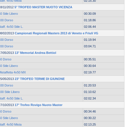
taff. 4x50 Mista
02:15.30
18/11/2012
5° TROFEO MASTER NUOTO VICENZA
0 Stile Libero
00:30.09
100 Dorso
01:18.86
taff. 4x50 Stile L.
02:06.44
08/02/2013
Campionati Regionali Masters 2013 di Veneto e Friuli VG
100 Dorso
01:19.94
200 Dorso
03:04.71
17/05/2013
13° Memorial Andrea Bettiol
50 Dorso
00:35.51
0 Stile Libero
00:30.64
Mistaffetta 4x50 MX
02:19.77
25/05/2013
23° TROFEO TERME DI GIUNONE
100 Dorso
01:20.53
00 Stile Libero
01:10.62
taff. 4x50 Stile L.
02:02.34
27/10/2013
17° Trofeo Rovigo Nuoto Master
50 Dorso
00:34.46
0 Stile Libero
00:30.22
taff. 4x50 Mista
02:13.25